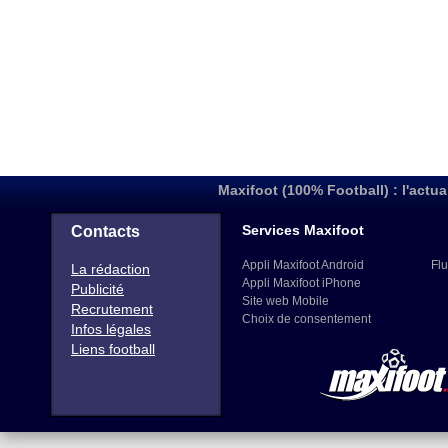
Maxifoot (100% Football) : l'actua
Services Maxifoot
Contacts
Appli Maxifoot Android
Flu
La rédaction
Appli Maxifoot iPhone
Publicité
Site web Mobile
Recrutement
Choix de consentement
Infos légales
Liens football