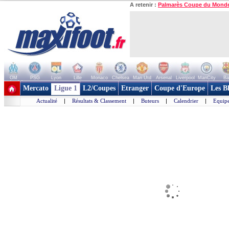
A retenir :
Palmarès Coupe du Mond
OM
PSG
Lyon
Lille
Monaco
Chelsea
Man Utd
Arsenal
Liverpool
ManCity
Ba
+ de clubs
Mercato
Ligue 1
L2/Coupes
Etranger
Coupe d'Europe
Les B
Actualité
|
Résultats & Classement
|
Buteurs
|
Calendrier
|
Equipe