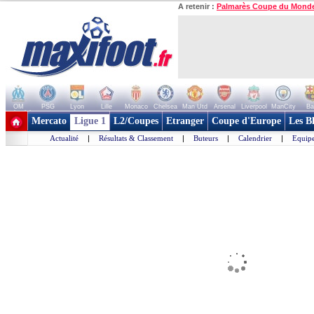
A retenir :
Palmarès Coupe du Mond
OM
PSG
Lyon
Lille
Monaco
Chelsea
Man Utd
Arsenal
Liverpool
ManCity
Ba
+ de clubs
Mercato
Ligue 1
L2/Coupes
Etranger
Coupe d'Europe
Les B
Actualité
|
Résultats & Classement
|
Buteurs
|
Calendrier
|
Equipe