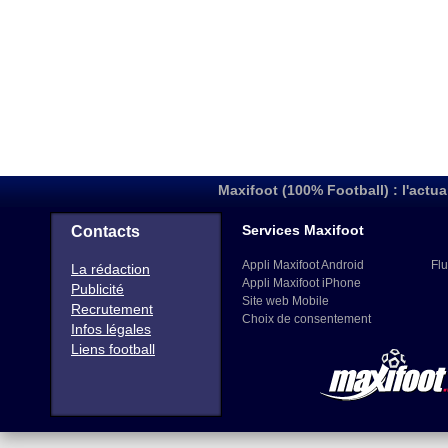
Maxifoot (100% Football) : l'actua
Services Maxifoot
Contacts
Appli Maxifoot Android
Flu
La rédaction
Appli Maxifoot iPhone
Publicité
Site web Mobile
Recrutement
Choix de consentement
Infos légales
Liens football