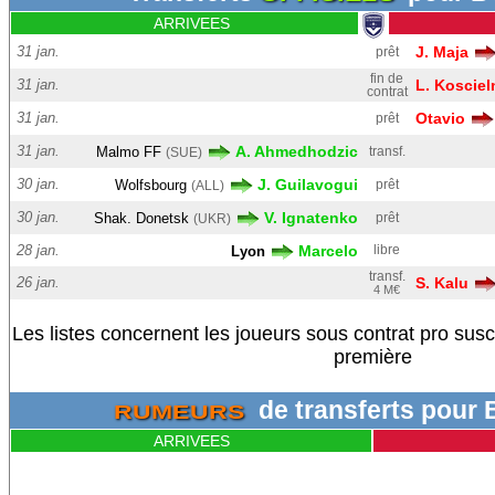
ARRIVEES
31 jan.
J. Maja
prêt
fin de
31 jan.
L. Kosciel
contrat
31 jan.
Otavio
prêt
31 jan.
A. Ahmedhodzic
Malmo FF
transf.
(SUE)
30 jan.
J. Guilavogui
Wolfsbourg
prêt
(ALL)
30 jan.
V. Ignatenko
Shak. Donetsk
prêt
(UKR)
28 jan.
Marcelo
libre
Lyon
transf.
26 jan.
S. Kalu
4 M€
Les listes concernent les joueurs sous contrat pro sus
première
de transferts pou
RUMEURS
ARRIVEES