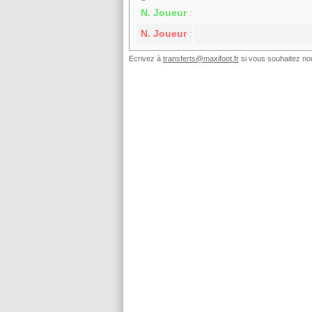
N. Joueur
:
N. Joueur
:
Ecrivez à
transferts@maxifoot.fr
si vous souhaitez nou