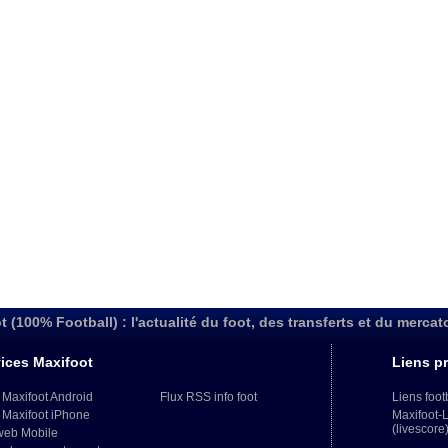
t (100% Football) : l'actualité du foot, des transferts et du mercat
ices Maxifoot
Liens pr
 Maxifoot Android
Flux RSS info foot
Liens foot
 Maxifoot iPhone
Maxifoot-
(livescore
web Mobile