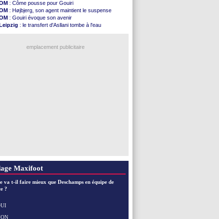
OM
: Côme pousse pour Gouiri
OM
: Højbjerg, son agent maintient le suspense
OM
: Gouiri évoque son avenir
Leipzig
: le transfert d'Asllani tombe à l'eau
Villarreal
: Al-Ahli veut Pape Gueye
Lyon
: la dernière saison de Fonseca ?
OM
: un nouveau prétendant pour Højbjerg
emplacement publicitaire
Brest
: un gardien norvégien en approche ?
Nice
: Kevin Carlos va partir en Italie
Leganés
: c'est signé pour Luca Zidane (off.)
Atletico
: Ruggeri en route pour Aston Villa
Voir toutes les brèves
age Maxifoot
e va t-il faire mieux que Deschamps en équipe de
e ?
UI
NON