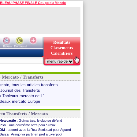
BLEAU PHASE FINALE Coupe du Monde
Résultats
Bayern
Dortmund
Classements
Calendriers
s Mercato / Transferts
cato, tous les articles transferts
 Journal des Transferts
s Tableaux mercato de L1
bleaux mercato Europe
tu Transferts / Mercato
Newcastle
: Guimarães, le club se défend
PSG
: une deuxième offre pour Suzuki
OM
: accord avec la Real Sociedad pour Aguerd
Barça
: Araujo va partir en prêt à Liverpool