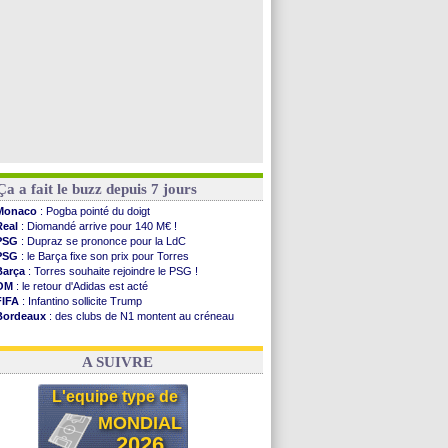
Ça a fait le buzz depuis 7 jours
Monaco
: Pogba pointé du doigt
Real
: Diomandé arrive pour 140 M€ !
PSG
: Dupraz se prononce pour la LdC
PSG
: le Barça fixe son prix pour Torres
Barça
: Torres souhaite rejoindre le PSG !
OM
: le retour d'Adidas est acté
FIFA
: Infantino sollicite Trump
Bordeaux
: des clubs de N1 montent au créneau
Argentine
: quand Medina recadre... sa mère
Real
: le démenti de Leipzig pour Diomandé
A SUIVRE
L'equipe type de
MONDIAL
2026