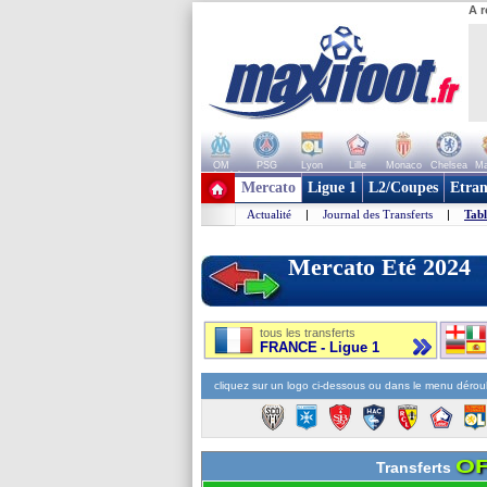
A r
OM
PSG
Lyon
Lille
Monaco
Chelsea
Ma
+ de clubs
Mercato
Ligue 1
L2/Coupes
Etran
Actualité
|
Journal des Transferts
|
Tabl
Mercato Eté 2024
tous les transferts
FRANCE - Ligue 1
cliquez sur un logo ci-dessous ou dans le menu déroul
OF
Transferts