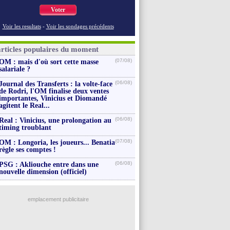
Voter
Voir les resultats
-
Voir les sondages précédents
articles populaires du moment
(07/08)
OM : mais d'où sort cette masse
salariale ?
(06/08)
Journal des Transferts : la volte-face
de Rodri, l'OM finalise deux ventes
importantes, Vinicius et Diomandé
agitent le Real...
(06/08)
Real : Vinicius, une prolongation au
timing troublant
(07/08)
OM : Longoria, les joueurs... Benatia
règle ses comptes !
(06/08)
PSG : Akliouche entre dans une
nouvelle dimension (officiel)
emplacement publicitaire