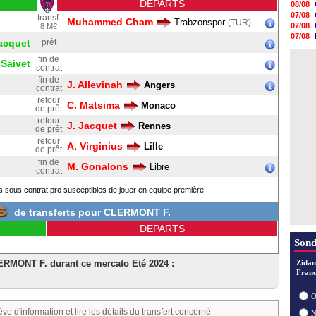
DEPARTS
08/08
07/08
transf.
Muhammed Cham
Trabzonspor
(TUR)
07/08
8 M€
07/08
Jacquet
prêt
07/08
07/08
fin de
 Saivet
contrat
07/08
07/08
fin de
J. Allevinah
Angers
contrat
07/08
retour
07/08
C. Matsima
Monaco
de prêt
07/08
retour
J. Jacquet
Rennes
de prêt
retour
A. Virginius
Lille
de prêt
fin de
M. Gonalons
Libre
contrat
s sous contrat pro susceptibles de jouer en equipe première
S
de transferts pour CLERMONT F.
DEPARTS
Sond
LERMONT F. durant ce mercato Eté 2024 :
Zidan
Franc
O
ève d'information et lire les détails du transfert concerné