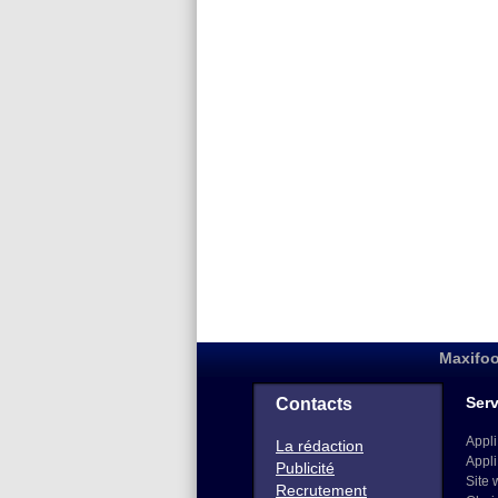
Maxifoo
Serv
Contacts
Appli
La rédaction
Appli
Publicité
Site 
Recrutement