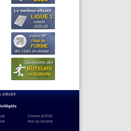
Le meilleur effectif
LIGUE 1
saison
2025-26
Indice MF :
l'état de
FORME
des clubs en europe
Classements des
BUTEURS
en EUROPE
o 24h/24
ivilégiés
ball
Cinema et DVD
Live
Non au racisme
)