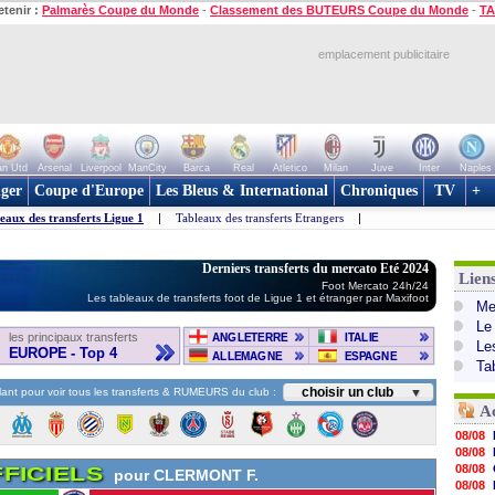
etenir :
Palmarès Coupe du Monde
-
Classement des BUTEURS Coupe du Monde
-
TA
emplacement publicitaire
n Utd
Arsenal
Liverpool
ManCity
Barca
Real
Atletico
Milan
Juve
Inter
Naples
ger
Coupe d'Europe
Les Bleus & International
Chroniques
TV
+
eaux des transferts Ligue 1
|
Tableaux des transferts Etrangers
|
Derniers transferts du mercato Eté 2024
Lien
Foot Mercato 24h/24
Les tableaux de transferts foot de Ligue 1 et étranger par Maxifoot
Mer
Le
les principaux transferts
ANGLETERRE
ITALIE
Le
EUROPE - Top 4
ALLEMAGNE
ESPAGNE
Ta
choisir un club
ant pour voir tous les transferts & RUMEURS du club :
▼
Ac
08/08
08/08
08/08
FICIELS
pour CLERMONT F.
08/08