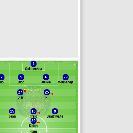
1
Goicoechea
2
5
6
29
dou
Diop
Jullien
Moubandje
27
25
>
Blin
Pi
Banc des remplaçants
Toulouse
dal
15
10
9
>
usavu-King
Jean
Trejo
Braithwaite
lla
39
>
inkov
Delort
omália
Saïd