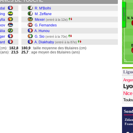
ANCS DE TOUCHE
B
idal
R. M'Bolhi
E
R
E
M'
N
ing
M. Zeffane
N
N. 
E
Z
ylla
Mexer
(entré à la 12e)
S
M
nkov
G. Fernandes
F
lia
A. Hunou
H
iger
G. Sio
(entré à la 70e)
Si
ard
A. Diakhaby
(entré à la 87e)
B
D
(cm) :
182,8
180,9
: taille moyenne des titulaires (cm)
(ans) :
23,5
25,7
: age moyen des titulaires (ans)
Ligu
Anger
Lyo
Nice
Toulo
Sond
Zidan
Franc