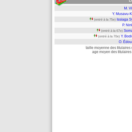
B
M. V
Y. Musavu-K
Issiaga S
(entré à la 75e)
P. Ni
Somá
(entré à la 67e)
Y. Bod
(entré à la 70e)
O. Édou
taille moyenne des titulaires 
age moyen des titulaires 