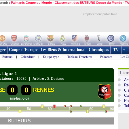
etenir :
Palmarès Coupe du Monde
-
Classement des BUTEURS Coupe du Monde
-
TA
emplacement publicitaire
n Utd
Arsenal
Liverpool
ManCity
Barca
Real
Atletico
Milan
Juve
Inter
Naples
ger
Coupe d'Europe
Les Bleus & International
Chroniques
TV
+
Buteurs
|
Calendrier
|
Equipe type
|
Tableau Transferts
|
Palmarès
|
Les Cl
Lien
- Ligue 1
ctateurs :
15635 |
Arbitre :
S. Desiage
Act
Ré
0
0
SE
RENNES
Cl
Ca
(mi-tps: 0-0)
Pa
Ta
40
50
60
70
80
90
BUTEURS