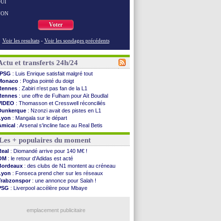
UI
NON
Voter
Voir les resultats
-
Voir les sondages précédents
Actu et transferts 24h/24
PSG
: Luis Enrique satisfait malgré tout
Monaco
: Pogba pointé du doigt
Rennes
: Zabiri n'est pas fan de la L1
Rennes
: une offre de Fulham pour Aït Boudlal
VIDEO
: Thomasson et Cresswell réconciliés
Dunkerque
: Nzonzi avait des pistes en L1
Lyon
: Mangala sur le départ
Amical
: Arsenal s'incline face au Real Betis
Amical
: lourde défaite pour le PSG
Les + populaires du moment
Man City
: Maresca flou pour Reijnders
LdC
: Fenerbahçe prend une belle option
Real
: Diomandé arrive pour 140 M€ !
Al-Diriyah
: Mbemba arrive libre (officiel)
OM
: le retour d'Adidas est acté
Atletico
: le plan d'Alvarez à son retour
Bordeaux
: des clubs de N1 montent au créneau
Amical
: premier succès pour Brest
Lyon
: Fonseca prend cher sur les réseaux
VIDEO
: le joli but de Greenwood avec le Fener !
Trabzonspor
: une annonce pour Salah !
CdM 2030
: une promesse d'Infantino au Maroc ...
PSG
: Liverpool accélère pour Mbaye
PSG
: la compo pour le premier match amical
EdF
: Infantino complimente Mbappé
Newcastle
: Jaissle est le nouveau coach (off.)
Nice
: 3 joueurs écartés du groupe pro
Real
: une nouvelle offre pour Vinicius
emplacement publicitaire
Amical
: l'OM domine Al-Shahaniya