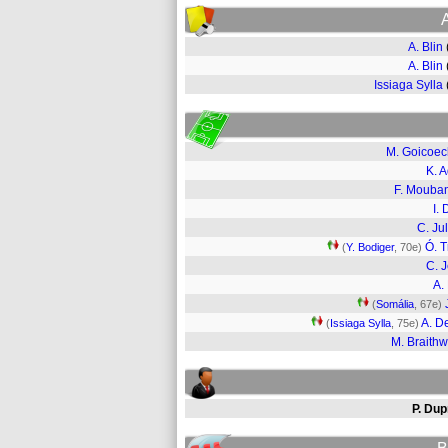
A. Blin
A. Blin
Issiaga Sylla
M. Goicoe
K. 
F. Mouba
I. 
C. Jul
Ó. T
(
Y. Bodiger
, 70e)
C. 
A. 
(
Somália
, 67e)
A. De
(
Issiaga Sylla
, 75e)
M. Braithw
P. Dup