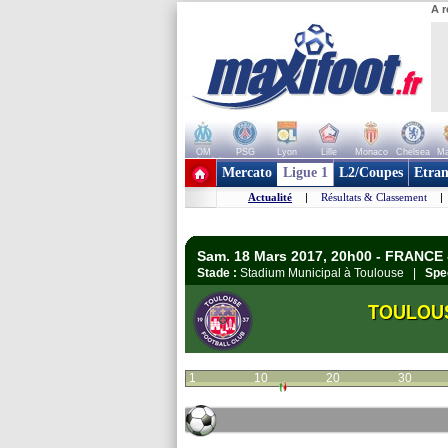
A r
OM
PSG
Lyon
Lille
Monaco
Chelsea
Ma
+ de clubs
Mercato
Ligue 1
L2/Coupes
Etran
Actualité
|
Résultats & Classement
|
Sam. 18 Mars 2017, 20h00 - FRANCE 
Stade :
Stadium Municipal à Toulouse |
Spe
TOULOU
1
10
20
30