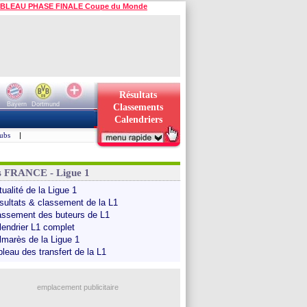
BLEAU PHASE FINALE Coupe du Monde
Résultats
Bayern
Dortmund
Classements
Calendriers
ubs
|
s FRANCE - Ligue 1
ualité de la Ligue 1
sultats & classement de la L1
assement des buteurs de L1
lendrier L1 complet
lmarès de la Ligue 1
bleau des transfert de la L1
emplacement publicitaire