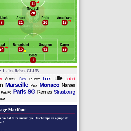
>
odiger
11
Banc des remplaçants
Rennes
douard
Gourcuff
28
Bolhi
Mubele
André
Prcic
Amalfitano
effane
>
7
21
26
18
exer
ernandes
unou
o
aal
Bensebaini
Gnagnon
Danzé
iakhaby
>
24
15
32
29
Costil
1
e 1 - les fiches CLUB
Lille
Lens
s
Auxerre
Lorient
Brest
Le Havre
n
Marseille
Monaco
Nantes
Metz
Paris SG
Rennes
Strasbourg
Paris FC
use
age Maxifoot
e va t-il faire mieux que Deschamps en équipe de
e ?