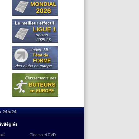
MONDIAL
2026
Le meilleur effectif
LIGUE 1
saison
2025-26
Indice MF :
l'état de
FORME
des clubs en europe
Classements des
BUTEURS
en EUROPE
o 24h/24
ivilégiés
ball
Cinema et DVD