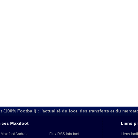
t (100% Football) : l'actualité du foot, des transferts et du mercat
ices Maxifoot
Liens pr
 Maxifoot Android
Flux RSS info foot
Liens foot