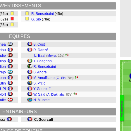
AVERTISSEMENTS
(56e)
R. Bensebaini
(45e)
(62e)
G. Sio
(78e)
(86e)
EQUIPES
chea
B. Costil
Adou
R. Danzé
ndje
L. Baal
(
Mexer
, 12e)
Diop
J. Gnagnon
lien
R. Bensebaini
rejo
B. André
Jean
M. Amalfitano
(
G. Sio
, 70e)
A
Blin
S. Prcic
J. Pi
Y. Gourcuff
lort
W. Saïd
(
A. Diakhaby
, 87e)
aite
N. Mubele
T
O
U
Vi
L
O
ENTRAINEURS
U
M
S
E
Sy
raz
C. Gourcuff
N
S