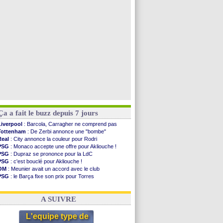
Monaco
: Cabral a prolongé (officiel)
Atletico
: Molina va signer à la Roma
Real
: Diomandé arrive pour 140 M€ !
Arsenal
: Havertz en veut encore plus
Voir les brèves précédentes
Ça a fait le buzz depuis 7 jours
Liverpool
: Barcola, Carragher ne comprend pas
Tottenham
: De Zerbi annonce une "bombe"
Real
: City annonce la couleur pour Rodri
PSG
: Monaco accepte une offre pour Akliouche !
PSG
: Dupraz se prononce pour la LdC
PSG
: c'est bouclé pour Akliouche !
OM
: Meunier avait un accord avec le club
PSG
: le Barça fixe son prix pour Torres
OM
: accord de principe entre Rulli et Man City
Barça
: Torres souhaite rejoindre le PSG !
A SUIVRE
L'equipe type de