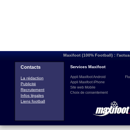
Maxifoot (100% Football) : l'actua
Services Maxifoot
Contacts
Appli Maxifoot Android
Flu
La rédaction
Appli Maxifoot iPhone
Publicité
Site web Mobile
Recrutement
Choix de consentement
Infos légales
Liens football