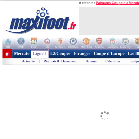
A retenir :
Palmarès Coupe du Mond
OM
PSG
Lyon
Lille
Monaco
Chelsea
Man Utd
Arsenal
Liverpool
ManCity
Ba
+ de clubs
Mercato
Ligue 1
L2/Coupes
Etranger
Coupe d'Europe
Les B
Actualité
|
Résultats & Classement
|
Buteurs
|
Calendrier
|
Equipe