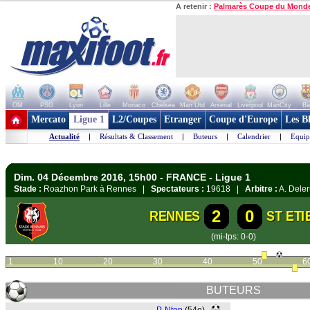
A retenir :
Palmarès Coupe du Mond
OM
PSG
Lyon
Lille
Monaco
Chelsea
Man Utd
Arsenal
Liverpool
ManCity
Ba
+ de clubs
Mercato
Ligue 1
L2/Coupes
Etranger
Coupe d'Europe
Les B
Actualité
|
Résultats & Classement
|
Buteurs
|
Calendrier
|
Equip
Dim. 04 Décembre 2016, 15h00 - FRANCE - Ligue 1
Stade :
Roazhon Park à Rennes |
Spectateurs :
19618 |
Arbitre :
A. Dele
2
0
RENNES
ST ETI
(mi-tps: 0-0)
1
10
20
30
40
50
6
BUTEURS