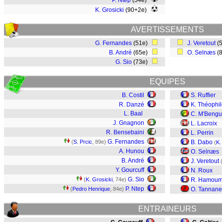
P. Ntep
(54e)
K. Grosicki
(90+2e)
AVERTISSEMENTS
G. Fernandes
(51e)
J. Veretout
(
B. André
(65e)
O. Selnæs
(
G. Sio
(73e)
EQUIPES
B. Costil
S. Ruffier
R. Danzé
K. Théophil
L. Baal
C. M'Beng
J. Gnagnon
L. Lacroix
R. Bensebaini
L. Perrin
G. Fernandes
(
S. Prcic
, 89e)
B. Dabo
(
K.
A. Hunou
O. Selnæs
B. André
J. Veretout
Y. Gourcuff
N. Roux
G. Sio
(
K. Grosicki
, 74e)
R. Hamou
P. Ntep
(
Pedro Henrique
, 84e)
O. Tannane
ENTRAINEURS