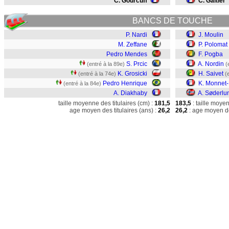
C. Gourcuff
C. Galtier
BANCS DE TOUCHE
P. Nardi
J. Moulin
M. Zeffane
P. Polomat
Pedro Mendes
F. Pogba
S. Prcic
A. Nordin
(entré à la 89e)
(
K. Grosicki
H. Saivet
(entré à la 74e)
(
Pedro Henrique
K. Monnet
(entré à la 84e)
A. Diakhaby
A. Søderlu
taille moyenne des titulaires (cm) :
181,5
183,5
: taille moye
age moyen des titulaires (ans) :
26,2
26,2
: age moyen de