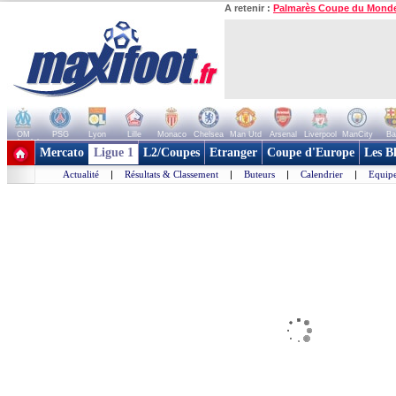
A retenir :
Palmarès Coupe du Mond
OM
PSG
Lyon
Lille
Monaco
Chelsea
Man Utd
Arsenal
Liverpool
ManCity
Ba
+ de clubs
Mercato
Ligue 1
L2/Coupes
Etranger
Coupe d'Europe
Les B
Actualité
|
Résultats & Classement
|
Buteurs
|
Calendrier
|
Equipe