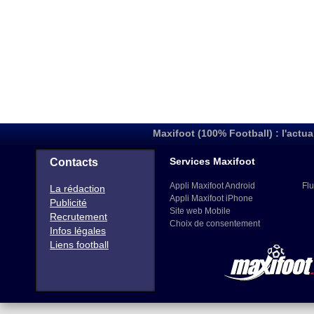
Maxifoot (100% Football) : l'actua
Services Maxifoot
Contacts
Appli Maxifoot Android
Flu
La rédaction
Appli Maxifoot iPhone
Publicité
Site web Mobile
Recrutement
Choix de consentement
Infos légales
Liens football