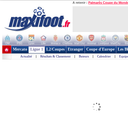
A retenir :
Palmarès Coupe du Mond
OM
PSG
Lyon
Lille
Monaco
Chelsea
Man Utd
Arsenal
Liverpool
ManCity
Ba
+ de clubs
Mercato
Ligue 1
L2/Coupes
Etranger
Coupe d'Europe
Les B
Actualité
|
Résultats & Classement
|
Buteurs
|
Calendrier
|
Equipe