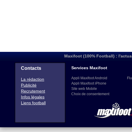
Maxifoot (100% Football) : l'actua
Services Maxifoot
Contacts
Appli Maxifoot Android
Flu
La rédaction
Appli Maxifoot iPhone
Publicité
Site web Mobile
Recrutement
Choix de consentement
Infos légales
Liens football