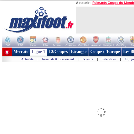
A retenir :
Palmarès Coupe du Mond
OM
PSG
Lyon
Lille
Monaco
Chelsea
Man Utd
Arsenal
Liverpool
ManCity
Ba
+ de clubs
Mercato
Ligue 1
L2/Coupes
Etranger
Coupe d'Europe
Les B
Actualité
|
Résultats & Classement
|
Buteurs
|
Calendrier
|
Equipe