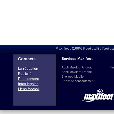
Maxifoot (100% Football) : l'actua
Services Maxifoot
Contacts
Appli Maxifoot Android
Flu
La rédaction
Appli Maxifoot iPhone
Publicité
Site web Mobile
Recrutement
Choix de consentement
Infos légales
Liens football