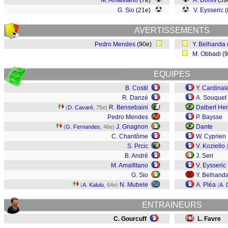
M. Amalfitano
(7e)
A. Donis
(59
G. Sio
(21e)
V. Eysseric
(
AVERTISSEMENTS
Pedro Mendes
(90e)
Y. Belhanda
M. Obbadi
(
EQUIPES
B. Costil
Y. Cardinal
R. Danzé
A. Souquet
R. Bensebaini
Dalbert He
(
D. Cavaré
, 75e)
Pedro Mendes
P. Baysse
J. Gnagnon
Dante
(
G. Fernandes
, 46e)
C. Chantôme
W. Cyprien
S. Prcic
V. Koziello
B. André
J. Seri
M. Amalfitano
V. Eysseric
G. Sio
Y. Belhand
N. Mubele
A. Pléa
(
A. Kalulu
, 64e)
(
A. 
ENTRAINEURS
C. Gourcuff
L. Favre