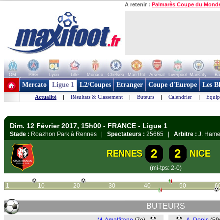
A retenir :
Palmarès Coupe du Mond
OM
PSG
Lyon
Lille
Monaco
Chelsea
Man Utd
Arsenal
Liverpool
ManCity
Ba
+ de clubs
Mercato
Ligue 1
L2/Coupes
Etranger
Coupe d'Europe
Les B
Actualité
|
Résultats & Classement
|
Buteurs
|
Calendrier
|
Equip
Dim. 12 Février 2017, 15h00 - FRANCE - Ligue 1
Stade :
Roazhon Park à Rennes |
Spectateurs :
25665 |
Arbitre :
J. Hame
2
2
RENNES
NICE
(mi-tps: 2-0)
1
10
20
30
40
50
6
BUTEURS