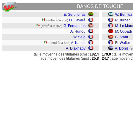
BANCS DE TOUCHE
E. Gertmonas
W. Benítez
D. Cavaré
P. Burner
(entré à la 75e)
G. Fernandes
M. Le Mar
(entré à la 46e)
A. Hunou
M. Obbadi
W. Saïd
B. Srarfi
A. Kalulu
R. Walter
(entré à la 64e)
A. Diakhaby
A. Donis
(e
taille moyenne des titulaires (cm) :
182,4
179,0
: taille moye
age moyen des titulaires (ans) :
25,8
24,7
: age moyen de