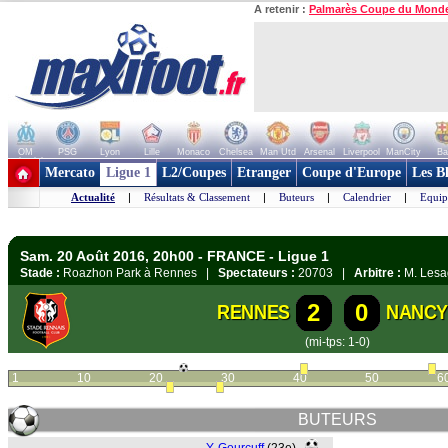
A retenir :
Palmarès Coupe du Mond
OM
PSG
Lyon
Lille
Monaco
Chelsea
Man Utd
Arsenal
Liverpool
ManCity
Ba
+ de clubs
Mercato
Ligue 1
L2/Coupes
Etranger
Coupe d'Europe
Les B
Actualité
|
Résultats & Classement
|
Buteurs
|
Calendrier
|
Equip
Sam. 20 Août 2016, 20h00 - FRANCE - Ligue 1
Stade :
Roazhon Park à Rennes |
Spectateurs :
20703 |
Arbitre :
M. Lesa
2
0
RENNES
NANC
(mi-tps: 1-0)
1
10
20
30
40
50
6
BUTEURS