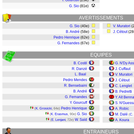
Y. Gourcuff
(23e)
G. Sio
(81e)
AVERTISSEMENTS
G. Sio
(40e)
V. Muratori
(
B. André
(58e)
J. Cétout
(2
Pedro Henrique
(62e)
G. Fernandes
(67e)
EQUIPES
B. Costil
G. N'Dy As
R. Danzé
J. Cuffaut
L. Baal
V. Muratori
Pedro Mendes
J. Cétout
R. Bensebaini
C. Lenglet
B. André
B. Pedretti
G. Fernandes
Y. Aït Benn
Y. Gourcuff
S. N'Guess
Pedro Henrique
(
K. Grosicki
, 64e)
A. Robic
G. Sio
(
K. Erasmus
, 90e)
M. Dalé
(
C.
W. Saïd
(
E. Lenjani
, 72e)
A. Koura
ENTRAINEURS