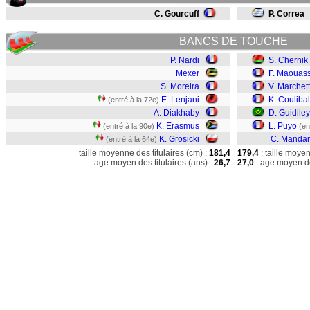
C. Gourcuff
P. Correa
BANCS DE TOUCHE
P. Nardi
S. Chernik
Mexer
F. Maouas
S. Moreira
V. Marchett
E. Lenjani
K. Couliba
(entré à la 72e)
A. Diakhaby
D. Guidile
K. Erasmus
L. Puyo
(entré à la 90e)
(en
K. Grosicki
C. Manda
(entré à la 64e)
taille moyenne des titulaires (cm) :
181,4
179,4
: taille moye
age moyen des titulaires (ans) :
26,7
27,0
: age moyen de