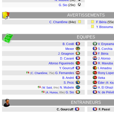
N. Mubele
(3e)
G. Sio
(29e)
AVERTISSEMENTS
C. Chantôme
(84e)
F. Béria
(55
Y. Bissouma
EQUIPES
B. Costil
V. Enyeam
Mexer
S. Corchia
J. Gnagnon
F. Béria
D. Cavaré
J. Alonso
Afonso Figueiredo
R. Mavuba
Y. Gourcuff
I. Amadou
G. Fernandes
Rony Lope
(
C. Chantôme
, 75e)
B. André
Xeka
S. Prcic
Éder
(
R. Ki
N. Mubele
A. El Ghazi
(
W. Saïd
, 84e)
G. Sio
N. de Prévil
(
A. Hunou
, 89e)
ENTRAINEURS
C. Gourcuff
F. Passi