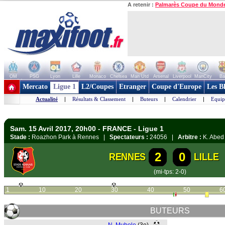
A retenir :
Palmarès Coupe du Mond
OM
PSG
Lyon
Lille
Monaco
Chelsea
Man Utd
Arsenal
Liverpool
ManCity
Ba
+ de clubs
Mercato
Ligue 1
L2/Coupes
Etranger
Coupe d'Europe
Les B
Actualité
|
Résultats & Classement
|
Buteurs
|
Calendrier
|
Equip
Sam. 15 Avril 2017, 20h00 - FRANCE - Ligue 1
Stade :
Roazhon Park à Rennes |
Spectateurs :
24056 |
Arbitre :
K. Abed
2
0
RENNES
LILLE
(mi-tps: 2-0)
1
10
20
30
40
50
6
BUTEURS