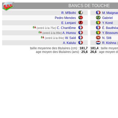
BANCS DE TOUCHE
R. M'Bolhi
M. Maigna
Pedro Mendes
Gabriel
E. Lenjani
Y. Koné
C. Chantôme
É. Bauthéa
(entré à la 75e)
A. Hunou
Y. Bissoum
(entré à la 89e)
W. Saïd
N. Sliti
(entré à la 84e)
A. Kalulu
R. Kishna
taille moyenne des titulaires (cm) :
181,7
181,4
: taille moye
age moyen des titulaires (ans) :
25,6
26,6
: age moyen de