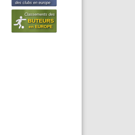
des clubs en europe
Classements des
BUTEURS
en EUROPE