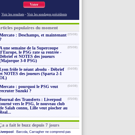
Voter
Voir les resultats
-
Voir les sondages précédents
articles populaires du moment
(05/08)
Mercato : Deschamps, et maintenant
?
(05/08)
A une semaine de la Supercoupe
d'Europe, le PSG rate sa rentrée -
Débrief et NOTES des joueurs
(Majorque 3-0 PSG)
(04/08)
Lyon frôle le néant absolu - Débrief
et NOTES des joueurs (Sparta 2-1
OL)
(04/08)
Mercato : pourquoi le PSG veut
recruter Suzuki ?
(05/08)
Journal des Transferts : Liverpool
tourné vers le PSG, le nouveau club
de Salah connu, Lille veut piocher au
Real...
Ça a fait le buzz depuis 7 jours
Liverpool
: Barcola, Carragher ne comprend pas