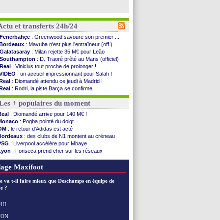
Actu et transferts 24h/24
Fenerbahçe
: Greenwood savoure son premier ...
Bordeaux
: Mavuba n'est plus l'entraîneur (off.)
Galatasaray
: Milan rejette 35 M€ pour Leão
Southampton
: D. Traoré prêté au Mans (officiel)
Real
: Vinicius tout proche de prolonger !
VIDEO
: un accueil impressionnant pour Salah !
Real
: Diomandé attendu ce jeudi à Madrid !
Real
: Rodri, la piste Barça se confirme
PSG
: Akliouche arrive ce jeudi à Paris !
Les + populaires du moment
Médias
: la Liga quitte beIN Sports !
PSG
: pas d'inquiétude pour Rafael Pol
Real
: Diomandé arrive pour 140 M€ !
Real
: ça se complique pour Rodri !
Monaco
: Pogba pointé du doigt
Barça
: Ferran Torres donne son feu vert au ...
OM
: le retour d'Adidas est acté
FIFA
: des excuses après le projet
Bordeaux
: des clubs de N1 montent au créneau
Abha
: c'est fait pour Fekir (officiel)
PSG
: Liverpool accélère pour Mbaye
Real
: réponse imminente de Vinicius
Lyon
: Fonseca prend cher sur les réseaux
Arsenal
: Nørgaard transféré à Everton (off.)
Trabzonspor
: une annonce pour Salah !
Al-Ahli
: Deschamps a discuté !
Real
: une nouvelle offre pour Vinicius
age Maxifoot
PSG
: Luis Enrique satisfait malgré tout
Monaco
: Pogba pointé du doigt
e va t-il faire mieux que Deschamps en équipe de
Rennes
: Zabiri n'est pas fan de la L1
e ?
Rennes
: une offre de Fulham pour Aït Boudlal
VIDEO
: Thomasson et Cresswell réconciliés
UI
Dunkerque
: Nzonzi avait des pistes en L1
NON
Voir les brèves précédentes