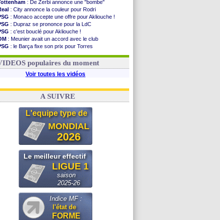
Tottenham
: De Zerbi annonce une "bombe"
Real
: City annonce la couleur pour Rodri
PSG
: Monaco accepte une offre pour Akliouche !
PSG
: Dupraz se prononce pour la LdC
PSG
: c'est bouclé pour Akliouche !
OM
: Meunier avait un accord avec le club
PSG
: le Barça fixe son prix pour Torres
Barça
: Torres souhaite rejoindre le PSG !
FIFA
: Infantino sollicite Trump
VIDEOS populaires du moment
Voir toutes les vidéos
A SUIVRE
L'equipe type de
MONDIAL
2026
Le meilleur effectif
LIGUE 1
saison
2025-26
Indice MF :
l'état de
FORME