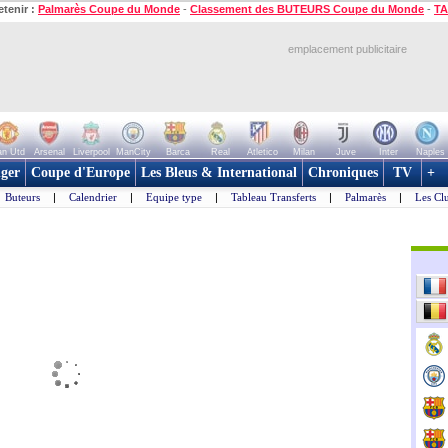
etenir :
Palmarès Coupe du Monde
-
Classement des BUTEURS Coupe du Monde
-
TA
emplacement publicitaire
n Utd
Arsenal
Liverpool
ManCity
Barca
Real
Atletico
Milan
Juve
Inter
Naples
ger
Coupe d'Europe
Les Bleus & International
Chroniques
TV
+
Buteurs
|
Calendrier
|
Equipe type
|
Tableau Transferts
|
Palmarès
|
Les Cl