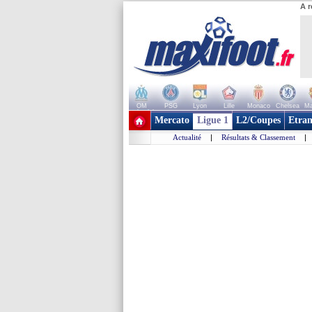
A r
OM
PSG
Lyon
Lille
Monaco
Chelsea
Ma
+ de clubs
Mercato
Ligue 1
L2/Coupes
Etran
Actualité
|
Résultats & Classement
|