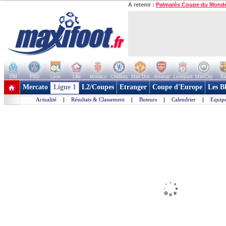
A retenir :
Palmarès Coupe du Mond
OM
PSG
Lyon
Lille
Monaco
Chelsea
Man Utd
Arsenal
Liverpool
ManCity
Ba
+ de clubs
Mercato
Ligue 1
L2/Coupes
Etranger
Coupe d'Europe
Les B
Actualité
|
Résultats & Classement
|
Buteurs
|
Calendrier
|
Equipe