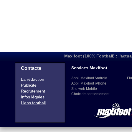
Maxifoot (100% Football) : l'actua
Services Maxifoot
Contacts
Appli Maxifoot Android
Flu
La rédaction
Appli Maxifoot iPhone
Publicité
Site web Mobile
Recrutement
Choix de consentement
Infos légales
Liens football