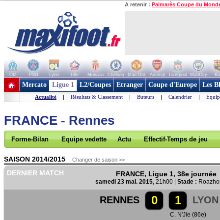
A retenir :
Palmarès Coupe du Mond
OM
PSG
Lyon
Lille
Monaco
Chelsea
Man Utd
Arsenal
Liverpool
ManCity
Ba
+ de clubs
Mercato
Ligue 1
L2/Coupes
Etranger
Coupe d'Europe
Les B
Actualité
|
Résultats & Classement
|
Buteurs
|
Calendrier
|
Equip
FRANCE - Rennes
Forme-Bilan
Equipe vedette
Actu
Effectif-Temps de jeu
SAISON 2014/2015
Changer de saison >>
DERNIER MATCH
FRANCE, Ligue 1, 38e journée
samedi 23 mai. 2015
, 21h00 |
Stade :
Roazho
0
1
RENNES
LYON
C. N'Jie (86e)