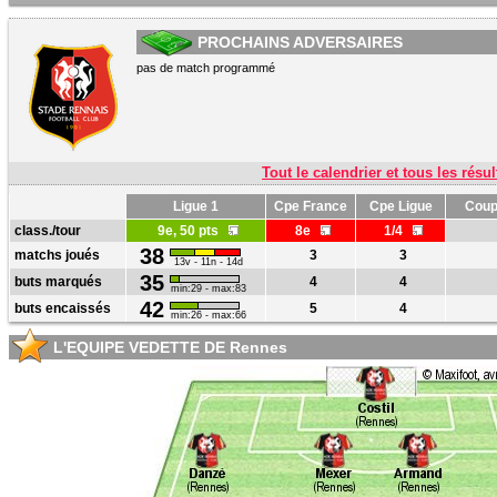
PROCHAINS ADVERSAIRES
pas de match programmé
Tout le calendrier et tous les résul
Ligue 1
Cpe France
Cpe Ligue
Coup
class./tour
9e, 50 pts
8e
1/4
38
matchs joués
3
3
13v - 11n - 14d
35
buts marqués
4
4
min:29 - max:83
42
buts encaissés
5
4
min:26 - max:66
L'EQUIPE VEDETTE DE Rennes