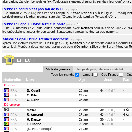
altercation. L’ancien Lensois et l’ex-Toulousain s’étaient chambrés pendant leur confronta ..
Rennes : Zabiri n'est pas fan de la L1
pop-up
... la saison 2025-2026) ne s’est pas adapté au
Stade Rennais
ni à la Ligue 1. L’attaqua
particulièrement le championnat français. "Quand je suis parti au Portugal, c'é ...
Rennes : Lepaul, Haise ferme la porte
pop-up
... ns, 35 matchs et 20 buts toutes compétitions avec
Rennes
pour la saison 2025-2026) 
les spéculations autour de son avenir, l’attaquant français ne devrait pas quitter
...
Amical : Lepaul brille, Rennes accroché
pop-up
Après une victoire contre le Club Bruges (2-1),
Rennes
a été accroché dans les derniers 
en amical. Menés à deux reprises après des buts d'Osimhen (18e) et de Sara (49e), les
R
EFFECTIF
Stats des joueurs
Temps de jeu (6 derniers matchs)
I
Tous les matchs
Ligue 1
Cpe France
Cpe
Nationalité
Nom
Age
Joué
But
Gardien
FRA
B. Costil
28 ans
44
(44 tit.)
-
FRA
C. Dilo
21 ans
-
-
FRA
O. Sorin
34 ans
-
-
Défenseur
Mexer
26 ans
39
(38 tit.)
4
FRA
S. Armand
35 ans
42
(42 tit.)
4
FRA
R. Danzé
29 ans
35
(33 tit.)
-
SEN
F. Diagne
25 ans
18
(16 tit.)
-
*
FRA
(C. Hountondji)
21 ans
-
-