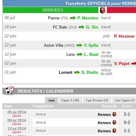
Transferts OFFICIELS pour RENN
ARRIVEES
06 juil.
P. Mendes
Parme
transf.
(ITA)
29 juin
G. Sio
FC Bale
transf.
(SUI)
22 juin
P. Hosiner
prêt
22 juin
Y. Sylla
Aston Villa
transf.
(ANG)
fin de
12 juin
L. Baal
Lens
contrat
fin de
02 juin
V. Pajot
contrat
retour
01 juin
S. Diallo
Lorient
de prêt
RESULTATS / CALENDRIER
tout
Ligue 1 (38)
Cpe France (3)
Cpe Ligue (3)
Date
Compétition
Domicile
Score
05 jui 2014
2-1
Amical
Rennes
18h00
09 jui 2014
0-2
Amical
Rennes
18h30
12 jui 2014
1-1
Amical
Rennes
18h00