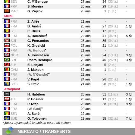
SEN
C. M'Bengue
27 ans
34
(33 tit.)
-
FRA
S. Moreira
20 ans
29
(19 tit.)
-
MAC
G. Zajkov
20 ans
1
(1 tit.)
-
Milieu
FRA
Z. Allée
21 ans
-
-
FRA
B. André
25 ans
27
(20 tit.)
1
BEL
C. Brüls
26 ans
12
(8 tit.)
-
FRA
A. Doucouré
22 ans
41
(36 tit.)
5
SUI
G. Fernandes
28 ans
36
(34 tit.)
-
POL
K. Grosicki
27 ans
21
(10 tit.)
-
*
FRA
(A. Hunou)
21 ans
-
-
NOR
A. Konradsen
25 ans
24
(13 tit.)
3
BRE
Pedro Henrique
25 ans
40
(26 tit.)
3
ALB
E. Lenjani
26 ans
5
(2 tit.)
-
CAM
J. Makoun
32 ans
1
(1 tit.)
-
*
FRA
(A. N'Gando)
22 ans
-
-
FRA
V. Pajot
24 ans
26
(22 tit.)
-
BOS
S. Prcic
21 ans
20
(9 tit.)
1
Attaquant
H. Habibou
28 ans
31
(11 tit.)
3
AUT
P. Hosiner
26 ans
13
(3 tit.)
1
FRA
P. Ntep
23 ans
38
(31 tit.)
9
*
FRA
(W. Saïd)
20 ans
-
-
SEN
A. Sané
22 ans
-
-
SUE
O. Toivonen
29 ans
35
(32 tit.)
7
* joueur ayant quitté le club en cours de saison
MERCATO / TRANSFERTS