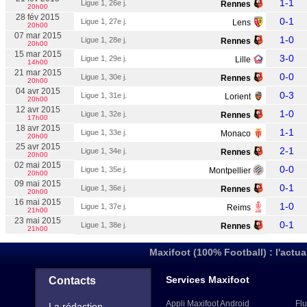
1-1
Ligue 1, 26e j.
Rennes
20h00
28 fév 2015
0-1
Ligue 1, 27e j.
Lens
20h00
07 mar 2015
1-0
Ligue 1, 28e j.
Rennes
20h00
15 mar 2015
3-0
Ligue 1, 29e j.
Lille
14h00
21 mar 2015
0-0
Ligue 1, 30e j.
Rennes
20h00
04 avr 2015
0-3
Ligue 1, 31e j.
Lorient
20h00
12 avr 2015
1-0
Ligue 1, 32e j.
Rennes
17h00
18 avr 2015
1-1
Ligue 1, 33e j.
Monaco
20h00
25 avr 2015
2-1
Ligue 1, 34e j.
Rennes
20h00
02 mai 2015
0-0
Ligue 1, 35e j.
Montpellier
20h00
09 mai 2015
0-1
Ligue 1, 36e j.
Rennes
20h00
16 mai 2015
1-0
Ligue 1, 37e j.
Reims
21h00
23 mai 2015
0-1
Ligue 1, 38e j.
Rennes
21h00
Maxifoot (100% Football) : l'actua
Services Maxifoot
Contacts
Appli Maxifoot Android
Flu
La rédaction