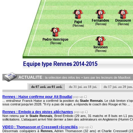
ACTUALITE
: la sélection des infos les + lues par les lecteurs de Maxifoot
du 07 aoû. au 01 aoû.
du 31 jui. au 18 jui.
du 17 jui. au 20 jun.
Rennes : Haise confirme pour Aït Boudlal
pop-up
... entraîneur Franck Haise a confirmé la position du
Stade Rennais
. Le club breton s'o
sous contrat jusqu’en 2028. "Il n’y a pas de sujet, a répondu le coach des Rouge et No ...
Rennes : Embolo a des pistes alléchantes
pop-up
Non retenu par le
Stade Rennais
, Breel Embolo (29 ans, 31 matchs et 8 buts en L1 p
sollicitations. L’attaquant arrivé l’été dernier a bien des admirateurs en Angleterre (Humm Cit
VIDEO : Thomasson et Cresswell réconciliés
pop-up
Désormais coéquipiers à
Rennes
, Adrien Thomasson (32 ans) et Charlie Cresswell (23