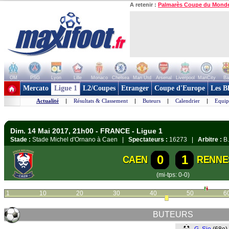
A retenir :
Palmarès Coupe du Mond
OM
PSG
Lyon
Lille
Monaco
Chelsea
Man Utd
Arsenal
Liverpool
ManCity
Ba
+ de clubs
Mercato
Ligue 1
L2/Coupes
Etranger
Coupe d'Europe
Les B
Actualité
|
Résultats & Classement
|
Buteurs
|
Calendrier
|
Equip
Dim. 14 Mai 2017, 21h00 - FRANCE - Ligue 1
Stade :
Stade Michel d'Ornano à Caen |
Spectateurs :
16273 |
Arbitre :
B.
0
1
CAEN
RENNE
(mi-tps: 0-0)
1
10
20
30
40
50
6
BUTEURS