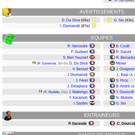
G. Sio
(68e
AVERTISSEMENTS
D. Da Silva
(66e)
G. Sio
(43e
I. Diomandé
(87e)
EQUIPES
R. Vercoutre
B. Costil
F. Guilbert
R. Danzé
S. Ben Youssef
R. Benseba
D. Da Silva
Mexer
(
R. Genevois
, 90+3e)
V. Bessat
J. Gnagnon
I. Diomandé
L. Baal
(
A.
J. Féret
S. Prcic
J. Delaplace
B. André
(
A
J. Makengo
Y. Gourcuff
(
R. Rodelin
, 54e)
Y. Karamoh
N. Mubele
I. Santini
G. Sio
ENTRAINEURS
P. Garande
C. Gourcuf