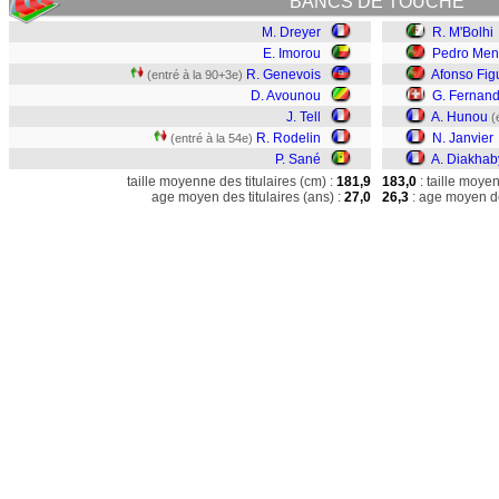
BANCS DE TOUCHE
M. Dreyer
R. M'Bolhi
E. Imorou
Pedro Men
R. Genevois
Afonso Fig
(entré à la 90+3e)
D. Avounou
G. Fernan
J. Tell
A. Hunou
(
R. Rodelin
N. Janvier
(entré à la 54e)
P. Sané
A. Diakhab
taille moyenne des titulaires (cm) :
181,9
183,0
: taille moye
age moyen des titulaires (ans) :
27,0
26,3
: age moyen de