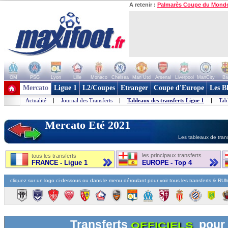
A retenir :
Palmarès Coupe du Mond
OM
PSG
Lyon
Lille
Monaco
Chelsea
Man Utd
Arsenal
Liverpool
ManCity
Ba
+ de clubs
Mercato
Ligue 1
L2/Coupes
Etranger
Coupe d'Europe
Les B
Actualité
|
Journal des Transferts
|
Tableaux des transferts Ligue 1
|
Tab
Mercato Eté 2021
Les tableaux de trans
les principaux transferts
tous les transferts
FRANCE - Ligue 1
EUROPE - Top 4
cliquez sur un logo ci-dessous ou dans le menu déroulant pour voir tous les transferts & R
Transferts
pour
OFFICIELS