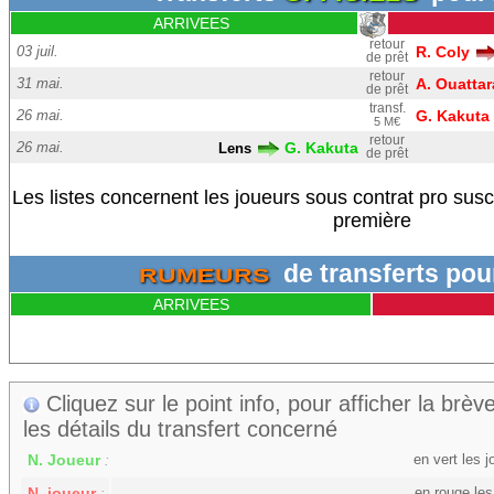
ARRIVEES
retour
03 juil.
R. Coly
de prêt
retour
31 mai.
A. Ouattar
de prêt
transf.
26 mai.
G. Kakuta
5 M€
retour
26 mai.
G. Kakuta
Lens
de prêt
Les listes concernent les joueurs sous contrat pro sus
première
de transferts po
RUMEURS
ARRIVEES
Cliquez sur le point info, pour afficher la brève
les détails du transfert concerné
N. Joueur
en vert les 
:
N. joueur
en rouge les
: