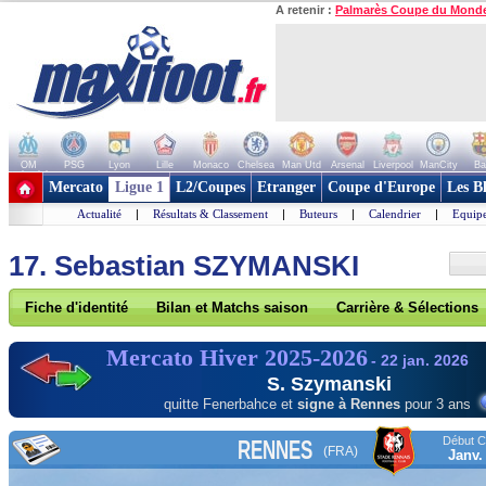
A retenir :
Palmarès Coupe du Mond
OM
PSG
Lyon
Lille
Monaco
Chelsea
Man Utd
Arsenal
Liverpool
ManCity
Ba
+ de clubs
Mercato
Ligue 1
L2/Coupes
Etranger
Coupe d'Europe
Les B
Actualité
|
Résultats & Classement
|
Buteurs
|
Calendrier
|
Equipe
17. Sebastian SZYMANSKI
Fiche d'identité
Bilan et Matchs saison
Carrière & Sélections
Mercato Hiver 2025-2026
- 22 jan. 2026
S. Szymanski
quitte Fenerbahce
et
signe à Rennes
pour 3 ans
Début Co
RENNES
(FRA)
Janv.