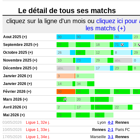
Le détail de tous ses matchs
cliquez sur la ligne d'un mois ou
cliquez ici pour 
les matchs (+)
Aout 2025 (+)
90
90
90
90
23
Septembre 2025 (+)
57
71
18
71
3
Octobre 2025 (+)
26
46
12
8
29
Novembre 2025 (+)
10
73
29
abs.
0
Décembre 2025 (+)
abs.
0
17
23
8
Janvier 2026 (+)
3
0
Janvier 2026 (+)
14
34
Février 2026 (+)
90
64
74
78
73
Mars 2026 (+)
46
20
67
Avril 2026 (+)
2
17
86
22
Mai 2026 (+)
70
67
46
03/05/2026
Ligue 1, 32e j.
Lyon
4-2
Rennes
10/05/2026
Ligue 1, 33e j.
Rennes
2-1
Paris FC
17/05/2026
Ligue 1, 34e j.
Marseille
3-1
Rennes