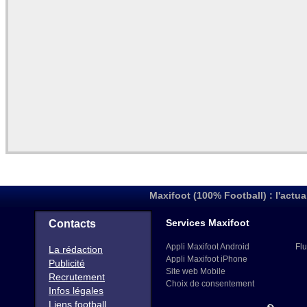
Maxifoot (100% Football) : l'actua
Services Maxifoot
Contacts
Appli Maxifoot Android
Flu
La rédaction
Appli Maxifoot iPhone
Publicité
Site web Mobile
Recrutement
Choix de consentement
Infos légales
Liens football