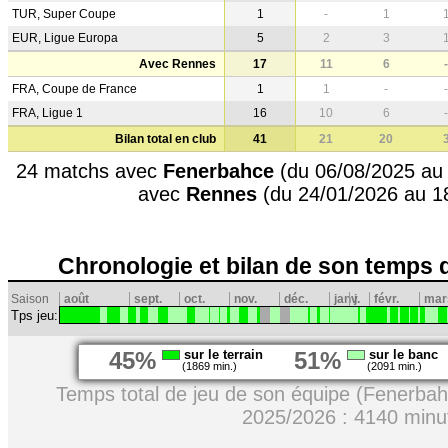
TUR, Super Coupe
1
-
1
EUR, Ligue Europa
5
2
3
Avec Rennes
17
11
6
-
FRA, Coupe de France
1
1
-
-
FRA, Ligue 1
16
10
6
-
Bilan total en club
41
21
20
24 matchs avec
Fenerbahce
(du 06/08/2025 au 
avec
Rennes
(du 24/01/2026 au 1
Chronologie et bilan de son temps 
Saison
août
sept.
oct.
nov.
déc.
janv.
j
févr.
mar
Tps jeu:
45%
sur le terrain
51%
sur le banc
(1869 min.)
(2091 min.)
Temps total de jeu de son équipe (Fenerba
2025/2026 : 4140 minu