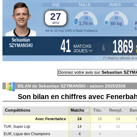
AGE
TAILLE
POIDS
N
27
9%
2%
ans
1,74 m
60 kg
5
Né le 10 mai 1999 à Biala Podlaska
41
1869
Sebastian
&
SZYMANSKI
MATCHS
JOUES
*
(
)
(*) Matchs officiels e
Donnez votre avis sur
Sebastian SZYM
BILAN de Sebastian SZYMANSKI - saison
2025/2026
Son bilan en chiffres avec Fenerba
Compétitions
Matchs
Titu.
Rempl.
Ban
?
?
?
Avec Fenerbahce
24
10
14
TUR, Super Ligi
14
4
10
EUR, Ligue des Champions
4
4
-
-