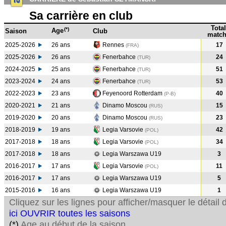
Sa carrière en club
Total
(*)
Age
Saison
Club
match
2025-2026
26 ans
Rennes
17
(FRA)
2025-2026
26 ans
Fenerbahce
24
(TUR)
2024-2025
25 ans
Fenerbahce
51
(TUR
)
2023-2024
24 ans
Fenerbahce
53
(TUR
)
2022-2023
23 ans
Feyenoord Rotterdam
40
(P-B
)
2020-2021
21 ans
Dinamo Moscou
15
(RUS
)
2019-2020
20 ans
Dinamo Moscou
23
(RUS
)
2018-2019
19 ans
Legia Varsovie
42
(POL
)
2017-2018
18 ans
Legia Varsovie
34
(POL
)
2017-2018
18 ans
Legia Warszawa U19
3
2016-2017
17 ans
Legia Varsovie
11
(POL
)
2016-2017
17 ans
Legia Warszawa U19
5
2015-2016
16 ans
Legia Warszawa U19
1
Cliquez sur les lignes pour afficher/masquer le détai
ici OUVRIR toutes les saisons
(*)
Age au début de la saison