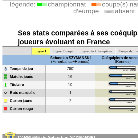
légende:
championnat
coupe(s) na
d'europe
absent
abs.
Ses stats comparées à ses coéquipi
joueurs évoluant en France
Ligue 1
Ligue Europa
Ligue des Champions
Coupe de Fr
Sebastian SZYMANSKI
Coéquipiers de son 
(Fenerbahce+Rennes)
(Rennes)
Temps de jeu
780'
max:2948
Matchs joués
16
max:34
T
Titulaire
10
max:33
Buts marqués
1
max:20
Carton jaune
2
max:11
Carton rouge
-
max:1
CARRIERE de Sebastian SZYMANSKI