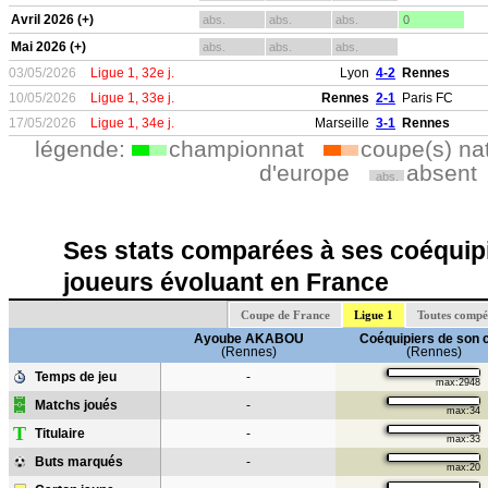
Avril 2026 (+)
abs.
abs.
abs.
0
Mai 2026 (+)
abs.
abs.
abs.
03/05/2026
Ligue 1, 32e j.
Lyon
4-2
Rennes
10/05/2026
Ligue 1, 33e j.
Rennes
2-1
Paris FC
17/05/2026
Ligue 1, 34e j.
Marseille
3-1
Rennes
légende:
championnat
coupe(s) na
d'europe
absent
abs.
Ses stats comparées à ses coéquipi
joueurs évoluant en France
Coupe de France
Ligue 1
Toutes compé
Ayoube AKABOU
Coéquipiers de son 
(Rennes)
(Rennes)
Temps de jeu
-
max:2948
Matchs joués
-
max:34
T
Titulaire
-
max:33
Buts marqués
-
max:20