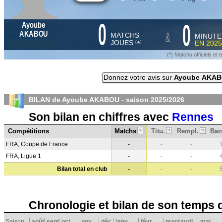
0
0
Ayoube
&
AKABOU
MATCHS
MINUTE
JOUES
EN
2025
*
(
)
(*) Matchs officiels e
Donnez votre avis sur
Ayoube AKA
BILAN de Ayoube AKABOU - saison
2025/2026
Son bilan en chiffres avec
Rennes
Compétitions
Matchs
Titu.
Rempl.
Ban
?
?
?
FRA, Coupe de France
-
-
-
FRA, Ligue 1
-
-
-
Bilan total en club
-
-
-
Chronologie et bilan de son temps 
Saison
août
sept.
oct.
nov.
déc.
janv.
févr.
mars
avril
mai