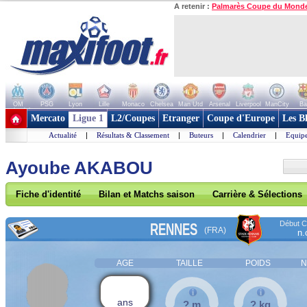
A retenir :
Palmarès Coupe du Mond
OM
PSG
Lyon
Lille
Monaco
Chelsea
Man Utd
Arsenal
Liverpool
ManCity
Ba
+ de clubs
Mercato
Ligue 1
L2/Coupes
Etranger
Coupe d'Europe
Les B
Actualité
|
Résultats & Classement
|
Buteurs
|
Calendrier
|
Equipe
Ayoube AKABOU
Fiche d'identité
Bilan et Matchs saison
Carrière & Sélections
Début Co
RENNES
(FRA)
n.
AGE
TAILLE
POIDS
N
ans
? m
? kg