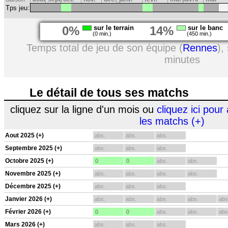
Tps jeu:
0%
sur le terrain
14%
sur le banc
(0 min.)
(450 min.)
Temps total de jeu de son équipe (
Rennes
),
minutes
Le détail de tous ses matchs
cliquez sur la ligne d'un mois ou
cliquez ici pour 
les matchs (+)
Aout 2025 (+)
abs.
abs.
abs.
Septembre 2025 (+)
abs.
abs.
abs.
Octobre 2025 (+)
0
0
abs.
abs.
Novembre 2025 (+)
abs.
abs.
abs.
abs.
Décembre 2025 (+)
abs.
abs.
abs.
Janvier 2026 (+)
abs.
abs.
abs.
abs.
abs
Février 2026 (+)
0
0
abs.
abs.
abs
Mars 2026 (+)
abs.
abs.
abs.