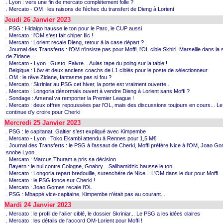
. Lyon : vers une fin de mercato complètement folle ?
. Mercato - OM : les raisons de l'échec du transfert de Dieng à Lorient
Jeudi 26 Janvier 2023
. PSG : Hidalgo hausse le ton pour le Parc, le CUP aussi
. Mercato : l'OM s'est fait chiper Ilic !
. Mercato : Lorient recale Dieng, retour à la case départ ?
. Journal des Transferts : l'OM n'insiste pas pour Moffi, l'OL cible Skhiri, Marseille dans la s
de Zidane...
. Mercato - Lyon : Gusto, Faivre... Aulas tape du poing sur la table !
. Belgique : Löw et deux anciens coachs de L1 ciblés pour le poste de sélectionneur
. OM : le rêve Zidane, fantasme pas si fou ?
. Mercato : Skriniar au PSG cet hiver, la porte est vraiment ouverte...
. Mercato : Longoria désormais ouvert à vendre Dieng à Lorient sans Moffi ?
. Sondage : Arsenal va remporter la Premier League !
. Mercato : deux offres repoussées par l'OL, mais des discussions toujours en cours... 
continue d'y croire pour Cherki
Mercredi 25 Janvier 2023
. PSG : le capitanat, Galtier s'est expliqué avec Kimpembe
. Mercato - Lyon : Toko Ekambi attendu à Rennes pour 1,5 M€
. Journal des Transferts : le PSG à l'assaut de Cherki, Moffi préfère Nice à l'OM, Joao G
snobe Lyon...
. Mercato : Marcus Thuram a pris sa décision
. Bayern : le nul contre Cologne, Gnabry... Salihamidzic hausse le ton
. Mercato : Longoria repart bredouille, surenchère de Nice... L'OM dans le dur pour Moffi
. Mercato : le PSG fonce sur Cherki !
. Mercato : Joao Gomes recale l'OL
. PSG : Mbappé vice-capitaine, Kimpembe n'était pas au courant...
Mardi 24 Janvier 2023
. Mercato : le profil de l'ailier ciblé, le dossier Skriniar... Le PSG a les idées claires
. Mercato : les détails de l'accord OM-Lorient pour Moffi !