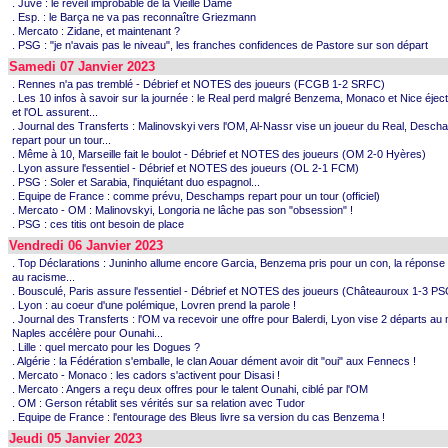
. Juve : le réveil improbable de la Vieille Dame
. Esp. : le Barça ne va pas reconnaître Griezmann
. Mercato : Zidane, et maintenant ?
. PSG : "je n'avais pas le niveau", les franches confidences de Pastore sur son départ
Samedi 07 Janvier 2023
. Rennes n'a pas tremblé - Débrief et NOTES des joueurs (FCGB 1-2 SRFC)
. Les 10 infos à savoir sur la journée : le Real perd malgré Benzema, Monaco et Nice éjec
et l'OL assurent...
. Journal des Transferts : Malinovskyi vers l'OM, Al-Nassr vise un joueur du Real, Desc
repart pour un tour...
. Même à 10, Marseille fait le boulot - Débrief et NOTES des joueurs (OM 2-0 Hyères)
. Lyon assure l'essentiel - Débrief et NOTES des joueurs (OL 2-1 FCM)
. PSG : Soler et Sarabia, l'inquiétant duo espagnol...
. Equipe de France : comme prévu, Deschamps repart pour un tour (officiel)
. Mercato - OM : Malinovskyi, Longoria ne lâche pas son "obsession" !
. PSG : ces titis ont besoin de place
Vendredi 06 Janvier 2023
. Top Déclarations : Juninho allume encore Garcia, Benzema pris pour un con, la réponse 
au racisme...
. Bousculé, Paris assure l'essentiel - Débrief et NOTES des joueurs (Châteauroux 1-3 PS
. Lyon : au coeur d'une polémique, Lovren prend la parole !
. Journal des Transferts : l'OM va recevoir une offre pour Balerdi, Lyon vise 2 départs au m
Naples accélère pour Ounahi...
. Lille : quel mercato pour les Dogues ?
. Algérie : la Fédération s'emballe, le clan Aouar dément avoir dit "oui" aux Fennecs !
. Mercato - Monaco : les cadors s'activent pour Disasi !
. Mercato : Angers a reçu deux offres pour le talent Ounahi, ciblé par l'OM
. OM : Gerson rétablit ses vérités sur sa relation avec Tudor
. Equipe de France : l'entourage des Bleus livre sa version du cas Benzema !
Jeudi 05 Janvier 2023