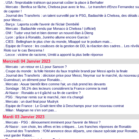
. USA : l'improbable trahison qui pourrait coûter la place à Berhalter
. Mercato : Benfica se fâche, Chelsea joue avec le feu... Le transfert d'Enzo Fernandez sur
de capoter !
. Journal des Transferts : un talent surveillé par le PSG, Badiashile à Chelsea, des détails 
pour Messi...
. Barça : Laporta scelle l'avenir de l'éclair Dembélé
. Mercato : Badiashile vendu par Monaco à Chelsea ! (officiel)
. OM : Tudor veut bel et bien donner un nouvel élan à Dieng
. Lyon : grâce à Ronaldo, Juninho allume encore Garcia !
. CIES : Bellingham le plus cher du monde, Mbappé sur le podium mais...
. Equipe de France : les coulisses de la gestion de DD, la réaction des cadres... Les révél
Riolo sur le cas Benzema !
. Lecce : victime de racisme, Umtiti a apporté la plus belle réponse
Mercredi 04 Janvier 2023
. Mercato : un retour en L1 pour Sanson ?
. Coupe du monde : la folle histoire du faux trophée brandi par Messi après la finale
. Journal des Transferts : décision prise pour Messi, Neymar sur le marché, du nouveau 
Guendouzi, un démenti pour Ronaldo...
. Mercato : Aouar bientôt libre comme l'air, un club prend les devants
. Sondage : 58,1% des lecteurs considèrent la France comme la meil
. Al-Nassr : Ronaldo a-t-il gâché sa fin de carrière ?
. PSG : Neymar remis sur le marché, rien n'a changé
. Mercato : un duel final pour Mudryk
. Equipe de France : Le Graët tient tête à Deschamps pour son nouveau contrat
. Milan : Maignan ne s'en sort pas...
Mardi 03 Janvier 2023
. Mercato - PSG : dénouement imminent pour l'avenir de Messi ?
. Al-Nassr : son choix, les offres et les critiques... Les franches réponses de Ronaldo
. Journal des Transferts : l'OM annonce deux départs, une clause spéciale pour Ronaldo,
veut garder Rabiot...