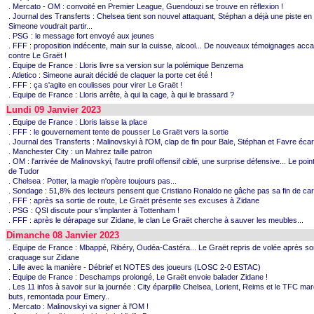
. Mercato - OM : convoité en Premier League, Guendouzi se trouve en réflexion !
. Journal des Transferts : Chelsea tient son nouvel attaquant, Stéphan a déjà une piste en
Simeone voudrait partir...
. PSG : le message fort envoyé aux jeunes
. FFF : proposition indécente, main sur la cuisse, alcool... De nouveaux témoignages acca
contre Le Graët !
. Equipe de France : Lloris livre sa version sur la polémique Benzema
. Atletico : Simeone aurait décidé de claquer la porte cet été !
. FFF : ça s'agite en coulisses pour virer Le Graët !
. Equipe de France : Lloris arrête, à qui la cage, à qui le brassard ?
Lundi 09 Janvier 2023
. Equipe de France : Lloris laisse la place
. FFF : le gouvernement tente de pousser Le Graët vers la sortie
. Journal des Transferts : Malinovskyi à l'OM, clap de fin pour Bale, Stéphan et Favre écar
. Manchester City : un Mahrez taille patron
. OM : l'arrivée de Malinovskyi, l'autre profil offensif ciblé, une surprise défensive... Le poi
de Tudor
. Chelsea : Potter, la magie n'opère toujours pas...
. Sondage : 51,8% des lecteurs pensent que Cristiano Ronaldo ne gâche pas sa fin de car
. FFF : après sa sortie de route, Le Graët présente ses excuses à Zidane
. PSG : QSI discute pour s'implanter à Tottenham !
. FFF : après le dérapage sur Zidane, le clan Le Graët cherche à sauver les meubles...
Dimanche 08 Janvier 2023
. Equipe de France : Mbappé, Ribéry, Oudéa-Castéra... Le Graët repris de volée après so
craquage sur Zidane
. Lille avec la manière - Débrief et NOTES des joueurs (LOSC 2-0 ESTAC)
. Equipe de France : Deschamps prolongé, Le Graët envoie balader Zidane !
. Les 11 infos à savoir sur la journée : City éparpille Chelsea, Lorient, Reims et le TFC ma
buts, remontada pour Emery..
. Mercato : Malinovskyi va signer à l'OM !