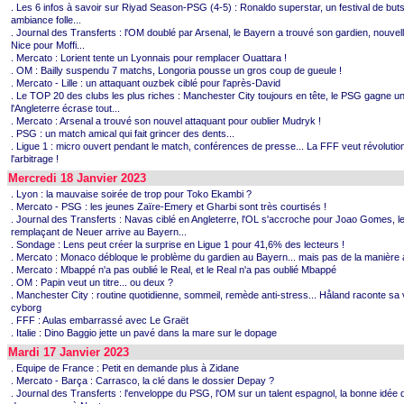
. Les 6 infos à savoir sur Riyad Season-PSG (4-5) : Ronaldo superstar, un festival de but
ambiance folle...
. Journal des Transferts : l'OM doublé par Arsenal, le Bayern a trouvé son gardien, nouvell
Nice pour Moffi...
. Mercato : Lorient tente un Lyonnais pour remplacer Ouattara !
. OM : Bailly suspendu 7 matchs, Longoria pousse un gros coup de gueule !
. Mercato - Lille : un attaquant ouzbek ciblé pour l'après-David
. Le TOP 20 des clubs les plus riches : Manchester City toujours en tête, le PSG gagne un
l'Angleterre écrase tout...
. Mercato : Arsenal a trouvé son nouvel attaquant pour oublier Mudryk !
. PSG : un match amical qui fait grincer des dents...
. Ligue 1 : micro ouvert pendant le match, conférences de presse... La FFF veut révolutio
l'arbitrage !
Mercredi 18 Janvier 2023
. Lyon : la mauvaise soirée de trop pour Toko Ekambi ?
. Mercato - PSG : les jeunes Zaïre-Emery et Gharbi sont très courtisés !
. Journal des Transferts : Navas ciblé en Angleterre, l'OL s'accroche pour Joao Gomes, l
remplaçant de Neuer arrive au Bayern...
. Sondage : Lens peut créer la surprise en Ligue 1 pour 41,6% des lecteurs !
. Mercato : Monaco débloque le problème du gardien au Bayern... mais pas de la manière 
. Mercato : Mbappé n'a pas oublié le Real, et le Real n'a pas oublié Mbappé
. OM : Papin veut un titre... ou deux ?
. Manchester City : routine quotidienne, sommeil, remède anti-stress... Håland raconte sa 
cyborg
. FFF : Aulas embarrassé avec Le Graët
. Italie : Dino Baggio jette un pavé dans la mare sur le dopage
Mardi 17 Janvier 2023
. Equipe de France : Petit en demande plus à Zidane
. Mercato - Barça : Carrasco, la clé dans le dossier Depay ?
. Journal des Transferts : l'enveloppe du PSG, l'OM sur un talent espagnol, la bonne idée 