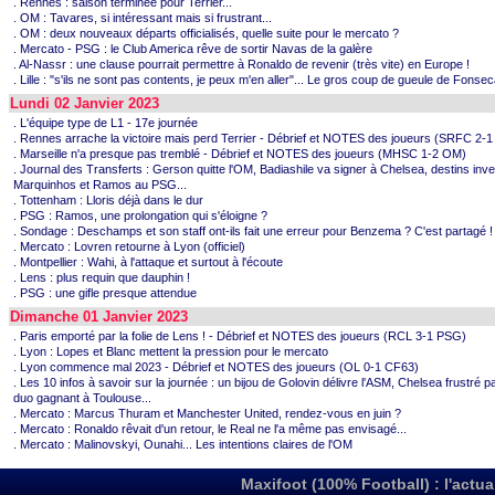
. Rennes : saison terminée pour Terrier...
. OM : Tavares, si intéressant mais si frustrant...
. OM : deux nouveaux départs officialisés, quelle suite pour le mercato ?
. Mercato - PSG : le Club America rêve de sortir Navas de la galère
. Al-Nassr : une clause pourrait permettre à Ronaldo de revenir (très vite) en Europe !
. Lille : "s'ils ne sont pas contents, je peux m'en aller"... Le gros coup de gueule de Fonsec
Lundi 02 Janvier 2023
. L'équipe type de L1 - 17e journée
. Rennes arrache la victoire mais perd Terrier - Débrief et NOTES des joueurs (SRFC 2-1
. Marseille n'a presque pas tremblé - Débrief et NOTES des joueurs (MHSC 1-2 OM)
. Journal des Transferts : Gerson quitte l'OM, Badiashile va signer à Chelsea, destins inv
Marquinhos et Ramos au PSG...
. Tottenham : Lloris déjà dans le dur
. PSG : Ramos, une prolongation qui s'éloigne ?
. Sondage : Deschamps et son staff ont-ils fait une erreur pour Benzema ? C'est partagé !
. Mercato : Lovren retourne à Lyon (officiel)
. Montpellier : Wahi, à l'attaque et surtout à l'écoute
. Lens : plus requin que dauphin !
. PSG : une gifle presque attendue
Dimanche 01 Janvier 2023
. Paris emporté par la folie de Lens ! - Débrief et NOTES des joueurs (RCL 3-1 PSG)
. Lyon : Lopes et Blanc mettent la pression pour le mercato
. Lyon commence mal 2023 - Débrief et NOTES des joueurs (OL 0-1 CF63)
. Les 10 infos à savoir sur la journée : un bijou de Golovin délivre l'ASM, Chelsea frustré pa
duo gagnant à Toulouse...
. Mercato : Marcus Thuram et Manchester United, rendez-vous en juin ?
. Mercato : Ronaldo rêvait d'un retour, le Real ne l'a même pas envisagé...
. Mercato : Malinovskyi, Ounahi... Les intentions claires de l'OM
Maxifoot (100% Football) : l'actua