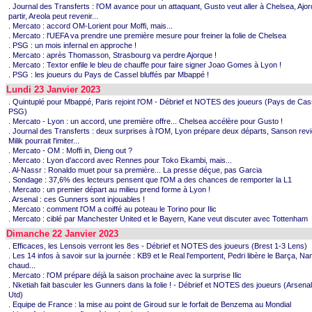
. Journal des Transferts : l'OM avance pour un attaquant, Gusto veut aller à Chelsea, Ajo
partir, Areola peut revenir...
. Mercato : accord OM-Lorient pour Moffi, mais...
. Mercato : l'UEFA va prendre une première mesure pour freiner la folie de Chelsea
. PSG : un mois infernal en approche !
. Mercato : après Thomasson, Strasbourg va perdre Ajorque !
. Mercato : Textor enfile le bleu de chauffe pour faire signer Joao Gomes à Lyon !
. PSG : les joueurs du Pays de Cassel bluffés par Mbappé !
Lundi 23 Janvier 2023
. Quintuplé pour Mbappé, Paris rejoint l'OM - Débrief et NOTES des joueurs (Pays de Cas
PSG)
. Mercato - Lyon : un accord, une première offre... Chelsea accélère pour Gusto !
. Journal des Transferts : deux surprises à l'OM, Lyon prépare deux départs, Sanson revi
Milik pourrait l'imiter...
. Mercato - OM : Moffi in, Dieng out ?
. Mercato : Lyon d'accord avec Rennes pour Toko Ekambi, mais...
. Al-Nassr : Ronaldo muet pour sa première... La presse déçue, pas Garcia
. Sondage : 37,6% des lecteurs pensent que l'OM a des chances de remporter la L1
. Mercato : un premier départ au milieu prend forme à Lyon !
. Arsenal : ces Gunners sont injouables !
. Mercato : comment l'OM a coiffé au poteau le Torino pour Ilic
. Mercato : ciblé par Manchester United et le Bayern, Kane veut discuter avec Tottenham
Dimanche 22 Janvier 2023
. Efficaces, les Lensois verront les 8es - Débrief et NOTES des joueurs (Brest 1-3 Lens)
. Les 14 infos à savoir sur la journée : KB9 et le Real l'emportent, Pedri libère le Barça, Na
chaud...
. Mercato : l'OM prépare déjà la saison prochaine avec la surprise Ilic
. Nketiah fait basculer les Gunners dans la folie ! - Débrief et NOTES des joueurs (Arsena
Utd)
. Equipe de France : la mise au point de Giroud sur le forfait de Benzema au Mondial