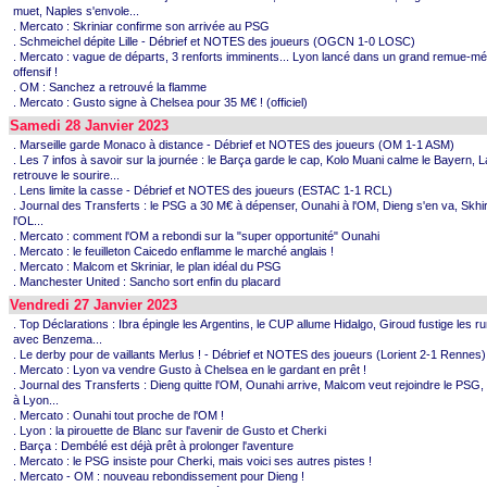
muet, Naples s'envole...
. Mercato : Skriniar confirme son arrivée au PSG
. Schmeichel dépite Lille - Débrief et NOTES des joueurs (OGCN 1-0 LOSC)
. Mercato : vague de départs, 3 renforts imminents... Lyon lancé dans un grand remue-m
offensif !
. OM : Sanchez a retrouvé la flamme
. Mercato : Gusto signe à Chelsea pour 35 M€ ! (officiel)
Samedi 28 Janvier 2023
. Marseille garde Monaco à distance - Débrief et NOTES des joueurs (OM 1-1 ASM)
. Les 7 infos à savoir sur la journée : le Barça garde le cap, Kolo Muani calme le Bayern, 
retrouve le sourire...
. Lens limite la casse - Débrief et NOTES des joueurs (ESTAC 1-1 RCL)
. Journal des Transferts : le PSG a 30 M€ à dépenser, Ounahi à l'OM, Dieng s'en va, Skhir
l'OL...
. Mercato : comment l'OM a rebondi sur la "super opportunité" Ounahi
. Mercato : le feuilleton Caicedo enflamme le marché anglais !
. Mercato : Malcom et Skriniar, le plan idéal du PSG
. Manchester United : Sancho sort enfin du placard
Vendredi 27 Janvier 2023
. Top Déclarations : Ibra épingle les Argentins, le CUP allume Hidalgo, Giroud fustige les 
avec Benzema...
. Le derby pour de vaillants Merlus ! - Débrief et NOTES des joueurs (Lorient 2-1 Rennes)
. Mercato : Lyon va vendre Gusto à Chelsea en le gardant en prêt !
. Journal des Transferts : Dieng quitte l'OM, Ounahi arrive, Malcom veut rejoindre le PSG
à Lyon...
. Mercato : Ounahi tout proche de l'OM !
. Lyon : la pirouette de Blanc sur l'avenir de Gusto et Cherki
. Barça : Dembélé est déjà prêt à prolonger l'aventure
. Mercato : le PSG insiste pour Cherki, mais voici ses autres pistes !
. Mercato - OM : nouveau rebondissement pour Dieng !