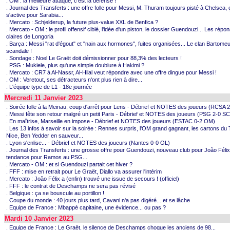
. OM : la meilleure attaque, c'est la défense !
. Journal des Transferts : une offre folle pour Messi, M. Thuram toujours pisté à Chelsea, 
s'active pour Sarabia...
. Mercato : Schjelderup, la future plus-value XXL de Benfica ?
. Mercato - OM : le profil offensif ciblé, l'idée d'un piston, le dossier Guendouzi... Les répo
claires de Longoria
. Barça : Messi "rat d'égout" et "nain aux hormones", fuites organisées... Le clan Bartomeu
scandale !
. Sondage : Noel Le Graët doit démissionner pour 88,3% des lecteurs !
. PSG : Mukiele, plus qu'une simple doublure à Hakimi ?
. Mercato : CR7 à Al-Nassr, Al-Hilal veut répondre avec une offre dingue pour Messi !
. OM : Veretout, ses détracteurs n'ont plus rien à dire...
. L'équipe type de L1 - 18e journée
Mercredi 11 Janvier 2023
. Soirée folle à la Meinau, coup d'arrêt pour Lens - Débrief et NOTES des joueurs (RCSA 
. Messi fête son retour malgré un petit Paris - Débrief et NOTES des joueurs (PSG 2-0 S
. En maîtrise, Marseille en impose - Débrief et NOTES des joueurs (ESTAC 0-2 OM)
. Les 13 infos à savoir sur la soirée : Rennes surpris, l'OM grand gagnant, les cartons du
Nice, Ben Yedder en sauveur...
. Lyon s'enlise... - Débrief et NOTES des joueurs (Nantes 0-0 OL)
. Journal des Transferts : une grosse offre pour Guendouzi, nouveau club pour João Félix
tendance pour Ramos au PSG...
. Mercato - OM : et si Guendouzi partait cet hiver ?
. FFF : mise en retrait pour Le Graët, Diallo va assurer l'intérim
. Mercato : João Félix a (enfin) trouvé une issue de secours ! (officiel)
. FFF : le contrat de Deschamps ne sera pas révisé
. Belgique : ça se bouscule au portillon !
. Coupe du monde : 40 jours plus tard, Cavani n'a pas digéré... et se lâche
. Equipe de France : Mbappé capitaine, une évidence... ou pas ?
Mardi 10 Janvier 2023
. Equipe de France : Le Graët, le silence de Deschamps choque les anciens de 98...