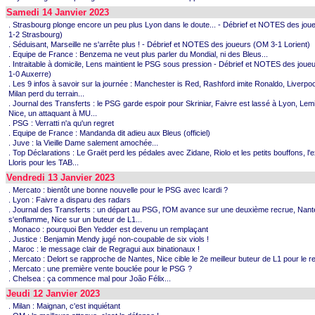
Samedi 14 Janvier 2023
. Strasbourg plonge encore un peu plus Lyon dans le doute... - Débrief et NOTES des jou
1-2 Strasbourg)
. Séduisant, Marseille ne s'arrête plus ! - Débrief et NOTES des joueurs (OM 3-1 Lorient)
. Equipe de France : Benzema ne veut plus parler du Mondial, ni des Bleus...
. Intraitable à domicile, Lens maintient le PSG sous pression - Débrief et NOTES des joue
1-0 Auxerre)
. Les 9 infos à savoir sur la journée : Manchester is Red, Rashford imite Ronaldo, Liverpool
Milan perd du terrain...
. Journal des Transferts : le PSG garde espoir pour Skriniar, Faivre est lassé à Lyon, Lemi
Nice, un attaquant à MU...
. PSG : Verratti n'a qu'un regret
. Equipe de France : Mandanda dit adieu aux Bleus (officiel)
. Juve : la Vieille Dame salement amochée...
. Top Déclarations : Le Graët perd les pédales avec Zidane, Riolo et les petits bouffons, l
Lloris pour les TAB...
Vendredi 13 Janvier 2023
. Mercato : bientôt une bonne nouvelle pour le PSG avec Icardi ?
. Lyon : Faivre a disparu des radars
. Journal des Transferts : un départ au PSG, l'OM avance sur une deuxième recrue, Nant
s'enflamme, Nice sur un buteur de L1...
. Monaco : pourquoi Ben Yedder est devenu un remplaçant
. Justice : Benjamin Mendy jugé non-coupable de six viols !
. Maroc : le message clair de Regragui aux binationaux !
. Mercato : Delort se rapproche de Nantes, Nice cible le 2e meilleur buteur de L1 pour le r
. Mercato : une première vente bouclée pour le PSG ?
. Chelsea : ça commence mal pour João Félix...
Jeudi 12 Janvier 2023
. Milan : Maignan, c'est inquiétant