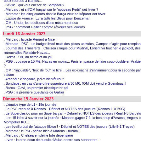
deux recrues à Nantes...
. Séville : qui veut encore de Sampaoli ?
. Mercato : et si l'OM fonçait sur le "nouveau Pedri" cet hiver ?
. Mercato : les cinq joueurs dont le Barça veut se séparer cet hiver
. Equipe de France : Evra taille les Bleus pour Benzema !
. OM : Ünder, les coulisses d'une métamorphose
. PSG : comment Galtier compte réveiller ses joueurs
Lundi 16 Janvier 2023
. Mercato : la piste Renard à Nice !
. Mercato - PSG : un budget limité mais des pistes activées, Campos s'agite pour remplac
. Journal des Transferts : Chelsea craque pour Mudryk, Lorient va toucher le jackpot, des
retrouvailles Ronaldo-Navas...
. Reims : Still, du béton et du jeu
. PSG : voyage à 10 M€, Navas en moins... Paris en passe de faire coup double en Arabie
?
. OM : "injouable", "truc de fou", le titre... Les ex-coachs s'enflamment pour la seconde par
saison
. Arsenal : Ødegaard, jarl et bientôt roi ?
. Sondage : en cas d'une offre supérieure à 30 M€, l'OM doit vendre Guendouzi !
. Barça : Gavi, un premier classique brutal
. PSG : la première gueulante de Galtier
Dimanche 15 Janvier 2023
. L'équipe type de L1 - 19e journée
. Le PSG rechute à Rennes - Débrief et NOTES des joueurs (Rennes 1-0 PSG)
. Le Superclasico pour un Superbarça ! - Débrief et NOTES des joueurs (Real 1-3 Barcel
. Les 15 infos à savoir sur la journée : Monaco gagne 7-1, le bon coup d'Arsenal, Angers e
Montpellier KO...
. Le réveil brutal de l'attaque lilloise ! - Débrief et NOTES des joueurs (Lille 5-1 Troyes)
. Mercato : le PSG pense bien à Marcus Thuram !
. Mercato : Chelsea en pleine folie dépensière
. Lyon : le gros coup de gueule d'Aulas contre ses supporters !