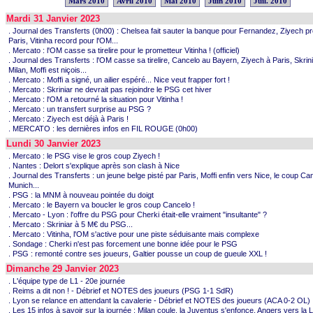
Mars 2010
Avril 2010
Mai 2010
Juin 2010
Juil. 2010
Mardi 31 Janvier 2023
. Journal des Transferts (0h00) : Chelsea fait sauter la banque pour Fernandez, Ziyech pr
Paris, Vitinha record pour l'OM...
. Mercato : l'OM casse sa tirelire pour le prometteur Vitinha ! (officiel)
. Journal des Transferts : l'OM casse sa tirelire, Cancelo au Bayern, Ziyech à Paris, Skrini
Milan, Moffi est niçois...
. Mercato : Moffi a signé, un ailier espéré... Nice veut frapper fort !
. Mercato : Skriniar ne devrait pas rejoindre le PSG cet hiver
. Mercato : l'OM a retourné la situation pour Vitinha !
. Mercato : un transfert surprise au PSG ?
. Mercato : Ziyech est déjà à Paris !
. MERCATO : les dernières infos en FIL ROUGE (0h00)
Lundi 30 Janvier 2023
. Mercato : le PSG vise le gros coup Ziyech !
. Nantes : Delort s'explique après son clash à Nice
. Journal des Transferts : un jeune belge pisté par Paris, Moffi enfin vers Nice, le coup Ca
Munich...
. PSG : la MNM à nouveau pointée du doigt
. Mercato : le Bayern va boucler le gros coup Cancelo !
. Mercato - Lyon : l'offre du PSG pour Cherki était-elle vraiment "insultante" ?
. Mercato : Skriniar à 5 M€ du PSG...
. Mercato : Vitinha, l'OM s'active pour une piste séduisante mais complexe
. Sondage : Cherki n'est pas forcement une bonne idée pour le PSG
. PSG : remonté contre ses joueurs, Galtier pousse un coup de gueule XXL !
Dimanche 29 Janvier 2023
. L'équipe type de L1 - 20e journée
. Reims a dit non ! - Débrief et NOTES des joueurs (PSG 1-1 SdR)
. Lyon se relance en attendant la cavalerie - Débrief et NOTES des joueurs (ACA 0-2 OL)
. Les 15 infos à savoir sur la journée : Milan coule, la Juventus s'enfonce, Angers vers la L