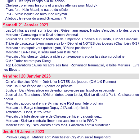
. Ligue 1 : les tops et flops à la mi-saison !
. Chelsea : premiers frissons et grandes attentes pour Mudryk
. Francfort : Kolo Muani, le casse du siècle
. PSG : vraie inquiétude autour de Neymar...
. Atletico : le retour du grand Griezmann ?
Samedi 21 Janvier 2023
. Les 14 infos à savoir sur la journée : Griezmann régale, Naples s'envole, la loi des gros 
. Mercato : Camavinga et le Real calment Arsenal !
. Journal des Transferts : la tentation de Kimpembe, Chelsea sur Gusto, Tuchel s'imagine e
. Triplé de Lacazette, Lyon impose sa loi - Débrief et NOTES des joueurs (Chambéry 0-3
. Mercato : un espoir veut quitter Lyon, l'OM se positionne !
. Mercato : En-Nesyri, le séduisant plan B de Nice
. Mercato : Manchester United a ciblé son avant-centre pour la saison prochaine !
. OM : Tudor ne rate pas Dieng !
. Top Déclarations : Aulas recadre ses fans, Richarlison traumatisé, le bébé Martinez, Evr
les Bleus...
Vendredi 20 Janvier 2023
. On n'arrête plus l'OM ! - Débrief et NOTES des joueurs (OM 1-0 Rennes)
. Italie : la Juve écope de 15 points de pénalité !
. Justice : Dani Alves placé en détention provisoire par la police espagnole
. Journal des Transferts : l'OM en échec avec Lirola, Skriniar dit oui à Paris, Chelsea enc
chaud...
. Mercato : accord oral entre Skriniar et le PSG pour l'été prochain !
. Mercato : le Barça refourgue Depay à l'Atletico (officiel)
. Tottenham : Lloris, le trou d'air...
. Mercato : la folie dépensière de Chelsea cet hiver va continuer...
. Mercato : Skriniar remballe l'Inter, une aubaine pour le PSG ?
. Manchester City : ses joueurs et les fans, Guardiola sort la sulfateuse !
Jeudi 19 Janvier 2023
. Premier League : Mahrez sort Manchester City d'un sacré traquenard !