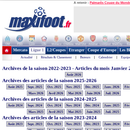
A retenir :
Palmarès Coupe du Mond
OM
PSG
Lyon
Lille
Monaco
Chelsea
Man Utd
Arsenal
Liverpool
ManCity
Ba
+ de clubs
Mercato
Ligue 1
L2/Coupes
Etranger
Coupe d'Europe
Les B
Actualité
|
Résultats & Classement
|
Buteurs
|
Calendrier
|
Equipe
Archives de la saison 2022-2023 - Articles du mois Janvier
Août 2026
Archives des articles de la saison 2025-2026
Août 2025
Sept. 2025
Oct. 2025
Nov. 2025
Déc. 2025
Janv. 2026
Fév
Mars 2026
Avril 2026
Mai 2026
Juin 2026
Juil. 2026
Archives des articles de la saison 2024-2025
Août 2024
Sept. 2024
Oct. 2024
Nov. 2024
Déc. 2024
Janv. 2025
Fév
Mars 2025
Avril 2025
Mai 2025
Juin 2025
Juil. 2025
Archives des articles de la saison 2023-2024
Août 2023
Sept. 2023
Oct. 2023
Nov. 2023
Déc. 2023
Janv. 2024
Fév