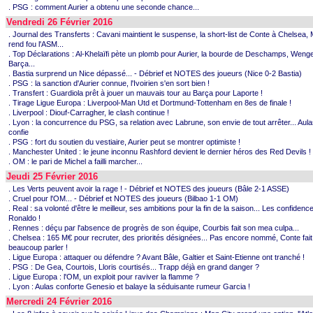
. PSG : comment Aurier a obtenu une seconde chance...
Vendredi 26 Février 2016
. Journal des Transferts : Cavani maintient le suspense, la short-list de Conte à Chelsea
rend fou l'ASM...
. Top Déclarations : Al-Khelaïfi pète un plomb pour Aurier, la bourde de Deschamps, Wenger
Barça...
. Bastia surprend un Nice dépassé... - Débrief et NOTES des joueurs (Nice 0-2 Bastia)
. PSG : la sanction d'Aurier connue, l'Ivoirien s'en sort bien !
. Transfert : Guardiola prêt à jouer un mauvais tour au Barça pour Laporte !
. Tirage Ligue Europa : Liverpool-Man Utd et Dortmund-Tottenham en 8es de finale !
. Liverpool : Diouf-Carragher, le clash continue !
. Lyon : la concurrence du PSG, sa relation avec Labrune, son envie de tout arrêter... Aul
confie
. PSG : fort du soutien du vestiaire, Aurier peut se montrer optimiste !
. Manchester United : le jeune inconnu Rashford devient le dernier héros des Red Devils !
. OM : le pari de Michel a failli marcher...
Jeudi 25 Février 2016
. Les Verts peuvent avoir la rage ! - Débrief et NOTES des joueurs (Bâle 2-1 ASSE)
. Cruel pour l'OM... - Débrief et NOTES des joueurs (Bilbao 1-1 OM)
. Real : sa volonté d'être le meilleur, ses ambitions pour la fin de la saison... Les confidenc
Ronaldo !
. Rennes : déçu par l'absence de progrès de son équipe, Courbis fait son mea culpa...
. Chelsea : 165 M€ pour recruter, des priorités désignées... Pas encore nommé, Conte fait
beaucoup parler !
. Ligue Europa : attaquer ou défendre ? Avant Bâle, Galtier et Saint-Etienne ont tranché !
. PSG : De Gea, Courtois, Lloris courtisés... Trapp déjà en grand danger ?
. Ligue Europa : l'OM, un exploit pour raviver la flamme ?
. Lyon : Aulas conforte Genesio et balaye la séduisante rumeur Garcia !
Mercredi 24 Février 2016