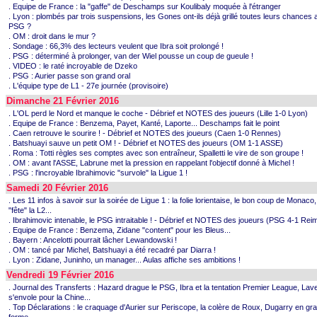
. Equipe de France : la "gaffe" de Deschamps sur Koulibaly moquée à l'étranger
. Lyon : plombés par trois suspensions, les Gones ont-ils déjà grillé toutes leurs chances 
PSG ?
. OM : droit dans le mur ?
. Sondage : 66,3% des lecteurs veulent que Ibra soit prolongé !
. PSG : déterminé à prolonger, van der Wiel pousse un coup de gueule !
. VIDEO : le raté incroyable de Dzeko
. PSG : Aurier passe son grand oral
. L'équipe type de L1 - 27e journée (provisoire)
Dimanche 21 Février 2016
. L'OL perd le Nord et manque le coche - Débrief et NOTES des joueurs (Lille 1-0 Lyon)
. Equipe de France : Benzema, Payet, Kanté, Laporte... Deschamps fait le point
. Caen retrouve le sourire ! - Débrief et NOTES des joueurs (Caen 1-0 Rennes)
. Batshuayi sauve un petit OM ! - Débrief et NOTES des joueurs (OM 1-1 ASSE)
. Roma : Totti règles ses comptes avec son entraîneur, Spalletti le vire de son groupe !
. OM : avant l'ASSE, Labrune met la pression en rappelant l'objectif donné à Michel !
. PSG : l'incroyable Ibrahimovic "survole" la Ligue 1 !
Samedi 20 Février 2016
. Les 11 infos à savoir sur la soirée de Ligue 1 : la folie lorientaise, le bon coup de Monaco
"fête" la L2...
. Ibrahimovic intenable, le PSG intraitable ! - Débrief et NOTES des joueurs (PSG 4-1 Rei
. Equipe de France : Benzema, Zidane "content" pour les Bleus...
. Bayern : Ancelotti pourrait lâcher Lewandowski !
. OM : tancé par Michel, Batshuayi a été recadré par Diarra !
. Lyon : Zidane, Juninho, un manager... Aulas affiche ses ambitions !
Vendredi 19 Février 2016
. Journal des Transferts : Hazard drague le PSG, Ibra et la tentation Premier League, Lav
s'envole pour la Chine...
. Top Déclarations : le craquage d'Aurier sur Periscope, la colère de Roux, Dugarry en gr