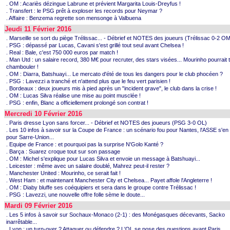
. OM : Acariès dézingue Labrune et prévient Margarita Louis-Dreyfus !
. Transfert : le PSG prêt à exploser les records pour Neymar ?
. Affaire : Benzema regrette son mensonge à Valbuena
Jeudi 11 Février 2016
. Marseille se sort du piège Trélissac... - Débrief et NOTES des joueurs (Trélissac 0-2 O
. PSG : dépassé par Lucas, Cavani s'est grillé tout seul avant Chelsea !
. Real : Bale, c'est 750 000 euros par match !
. Man Utd : un salaire record, 380 M€ pour recruter, des stars visées... Mourinho pourrait 
chambouler !
. OM : Diarra, Batshuayi... Le mercato d'été de tous les dangers pour le club phocéen ?
. PSG : Lavezzi a tranché et n'attend plus que le feu vert parisien !
. Bordeaux : deux joueurs mis à pied après un "incident grave", le club dans la crise !
. OM : Lucas Silva réalise une mise au point musclée !
. PSG : enfin, Blanc a officiellement prolongé son contrat !
Mercredi 10 Février 2016
. Paris dresse Lyon sans forcer... - Débrief et NOTES des joueurs (PSG 3-0 OL)
. Les 10 infos à savoir sur la Coupe de France : un scénario fou pour Nantes, l'ASSE s'en so
pour Sarre-Union...
. Equipe de France : et pourquoi pas la surprise N'Golo Kanté ?
. Barça : Suarez croque tout sur son passage
. OM : Michel s'explique pour Lucas Silva et envoie un message à Batshuayi...
. Leicester : même avec un salaire doublé, Mahrez peut-il rester ?
. Manchester United : Mourinho, ce serait fait !
. West Ham : et maintenant Manchester City et Chelsea... Payet affole l'Angleterre !
. OM : Diaby bluffe ses coéquipiers et sera dans le groupe contre Trélissac !
. PSG : Lavezzi, une nouvelle offre folle sème le doute...
Mardi 09 Février 2016
. Les 5 infos à savoir sur Sochaux-Monaco (2-1) : des Monégasques décevants, Sacko
inarrêtable...
. Lyon : un turn-over ? Attaquer ou défendre ? L'OL se pose des questions avant Paris