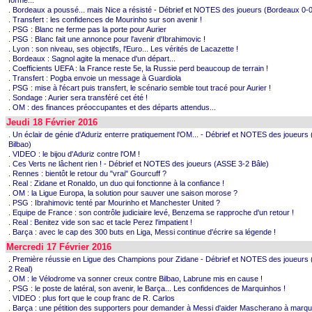
forme...
. Bordeaux a poussé... mais Nice a résisté - Débrief et NOTES des joueurs (Bordeaux 0-0
. Transfert : les confidences de Mourinho sur son avenir !
. PSG : Blanc ne ferme pas la porte pour Aurier
. PSG : Blanc fait une annonce pour l'avenir d'Ibrahimovic !
. Lyon : son niveau, ses objectifs, l'Euro... Les vérités de Lacazette !
. Bordeaux : Sagnol agite la menace d'un départ...
. Coefficients UEFA : la France reste 5e, la Russie perd beaucoup de terrain !
. Transfert : Pogba envoie un message à Guardiola
. PSG : mise à l'écart puis transfert, le scénario semble tout tracé pour Aurier !
. Sondage : Aurier sera transféré cet été !
. OM : des finances préoccupantes et des départs attendus...
Jeudi 18 Février 2016
. Un éclair de génie d'Aduriz enterre pratiquement l'OM... - Débrief et NOTES des joueurs
Bilbao)
. VIDEO : le bijou d'Aduriz contre l'OM !
. Ces Verts ne lâchent rien ! - Débrief et NOTES des joueurs (ASSE 3-2 Bâle)
. Rennes : bientôt le retour du "vrai" Gourcuff ?
. Real : Zidane et Ronaldo, un duo qui fonctionne à la confiance !
. OM : la Ligue Europa, la solution pour sauver une saison morose ?
. PSG : Ibrahimovic tenté par Mourinho et Manchester United ?
. Equipe de France : son contrôle judiciaire levé, Benzema se rapproche d'un retour !
. Real : Benitez vide son sac et tacle Perez l'impatient !
. Barça : avec le cap des 300 buts en Liga, Messi continue d'écrire sa légende !
Mercredi 17 Février 2016
. Première réussie en Ligue des Champions pour Zidane - Débrief et NOTES des joueurs
2 Real)
. OM : le Vélodrome va sonner creux contre Bilbao, Labrune mis en cause !
. PSG : le poste de latéral, son avenir, le Barça... Les confidences de Marquinhos !
. VIDEO : plus fort que le coup franc de R. Carlos
. Barça : une pétition des supporters pour demander à Messi d'aider Mascherano à marque