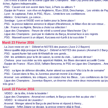
. Les 8 infos à savoir sur la soirée Ligue des Champions : Man City prend une option, l'Atle
échec, Agüero indispensable...
. PSG : Cavani voit son avenir dans l'axe, à Paris ou ailleurs ?
. Equipe de France : son rêve en Angleterre, l'Euro 2016, Deschamps... Les vérités de Pay
. Lyon : le capitanat, Fekir, le PSG, l'Euro... Umtiti livre ses confidences
. Atletico : Griezmann, ça coince...
. Sondage : Lyon et l'ASSE vont se battre pour la 3eme place !
. PSG : la presse italienne annonce le départ d'Ibrahimovic, le Milan rêve de son retour...
. Lille : France ou Algérie, Benzia a choisi sa sélection !
. Ligue des Champions : l'heure de vérité a sonné pour Manchester City !
. Ligue des Champions : puni par le réalisme du Barça, Arsenal face à ses regrets
. PSG : Maxwell ouvert à un départ, Kurzawa est-il prêt à lui succéder ?
Mardi 23 Février 2016
. La Juve reste en vie ! - Débrief et NOTES des joueurs (Juve 2-2 Bayern)
. Messi qualifie déjà presque le Barça ! - Débrief et NOTES des joueurs (Arsenal 0-2 Barç
. PSG : quand Aurier fait sortir Al-Khelaïfi de ses gonds...
. OM : les ambitions pour la fin de saison, la vente du club... Labrune dit tout !
. Chelsea : pour succéder au très apprécié Hiddink, les Blues devraient accueillir Conte
. Equipe de France : l'Euro 2016, l'affaire Benzema, le PSG en Ligue des Champions... An
livre !
. PSG : sa ligne de défense dévoilée, Aurier attend sa sanction "d'ici à la fin de semaine"
. PSG : Cavani dans le flou, la Juventus pourrait revenir à la charge
. Arsenal : ses ambitions, les critiques, son statut chez les Bleus... Les confidences de Gi
. Ligue des Champions : Juventus-Bayern, un énorme choc entre deux monuments qui jou
très gros !
Lundi 22 Février 2016
. VIDEO : de la tête, il évite la boulette !
. Ligue des Champions : Arsenal est confiant, le Barça veut en finir au plus vite !
. VIDEO : le retourné de Lisandro !
. Arsenal : Wenger attend le Barça de pied ferme et répond à Henry...
. Espagne : l'effet Zidane se dissipe, la presse enterre déjà le Real...