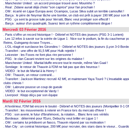
. Manchester United : un accord presque trouvé avec Mourinho ?
. Real : Zidane aurait déjà choisi "son caprice" pour l'an prochain !
. OM : écarté en Ligue Europa avec Ocampos, Lucas Silva subit un terrible camouflet !
. Barça : le père de Neymar lâche une bombe, un club est prêt à payer 190 M€ pour son fil
. PSG : ça sent la grosse tuile pour Verratti, Blanc veut protéger son effectif !
. Barça : auteur d'un quadruplé, Suarez tient un rythme complètement dingue !
Mercredi 03 Février 2016
. Paris s'offre un record historique ! - Débrief et NOTES des joueurs (PSG 3-1 Lorient)
. Les 12 infos à savoir sur la soirée de Ligue 1 : Nice sur le podium, la fin du cauchemar p
Reims, Guingamp écrase Troyes...
. L'OL réagit et surclasse les Girondins ! - Débrief et NOTES des joueurs (Lyon 3-0 Bord
. Transfert : une offre de 91,5 M€ pour Hulk rejetée !
. Leicester : les Foxes ne font plus rire personne !
. PSG : le clan Cavani revient sur les origines du malaise !
. Manchester United : Martial bluffe encore tout le monde, même Van Gaal !
. Sondage : le retour de Thauvin à l'OM ne fait pas que des heureux !
. VIDEO : le but de Martial à la Henry !
. OM : Thauvin, un retour contrarié...
. Transfert : Jackson Martinez recruté 42 M€, et maintenant Yaya Touré ? L'insatiable appé
clubs chinois !
. OM : Labrune pousse un coup de gueule
. VIDEO : le but exceptionnel de Vardy !
. Liverpool : Klopp déçu par son équipe
Mardi 02 Février 2016
. A l'extérieur, l'OM fait encore le boulot - Débrief et NOTES des joueurs (Montpellier 0-1 
. Transfert : les mouvements à retenir en France lors du mercato d'hiver !
. PSG : son avenir, le futur d'Ibrahimovic, la rotation... Blanc livre ses vérités
. Bordeaux : déterminé pour l'Euro, Debuchy veut briller en Ligue 1 !
. OM : certains lui prédisent un fiasco, Thauvin répond par sa motivation !
. Man City : un contrat historique, 200 M€ pour recruter, des stars dans le viseur... Guardi