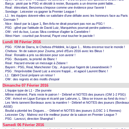
. Barça : pisté par le PSG et décidé à rester, Busquets a un énorme point faible...
. Real : étincelant, Benzema s'impose comme une évidence pour l'avenir !
. Sondage : Leicester va gagner la Premier League !
. L1 : les équipes doivent-elles se satisfaire d'une défaite avec les honneurs face au Paris 
Germain ?
. Nice : blasé par la Ligue 1, Ben Arfa ne dirait pourtant pas non au PSG !
. PSG : gêné par l'attitude de David Luiz, Marquinhos pourrait perdre patience...
. OM : viré du bus, Lucas Silva continue d'agiter la Canebière !
. West Ham : courtisé par Arsenal, Payet veut toucher le pactole !
Lundi 08 Février 2016
. PSG : l'OM de Diarra, le Chelsea d'Hiddink, la Ligue 1... Motta encense tout le monde !
. Chelsea : fin de saison pour Zouma, privé d'Euro 2016 avec les Bleus !
. Real : Ronaldo a pris sa décision pour son avenir !
. PSG : Busquets, la priorité de Blanc !
. Real : Hazard envoie un message à Zidane !
. Bayern : PSG, Real, Manchester City... A quoi joue l'agent de Lewandowski ?
. PSG : l'imprévisible David Luiz a encore frappé... et agacé Laurent Blanc !
. L1 : Djibril Cissé prépare un retour !
. OM : des regrets et des motifs d'espoir
Dimanche 07 Février 2016
. L'équipe type de L1 - 25e journée
. Même malmené, Paris reste le patron ! - Débrief et NOTES des joueurs (OM 1-2 PSG)
. OM : évincé en Ligue Europa et écarté par Labrune, L. Silva se trouve au fond du trou !
. Les Verts tannent Bordeaux avec la manière ! - Débrief et NOTES des joueurs (Bordeau
ASSE)
. Boufal a plombé les Dogues... - Débrief et NOTES des joueurs (LOSC 1-1 Rennes)
. Leicester City : Mahrez est-il le meilleur joueur de la saison en Premier League ?
. PSG : Lavezzi, direction Shanghaï !
Samedi 06 Février 2016