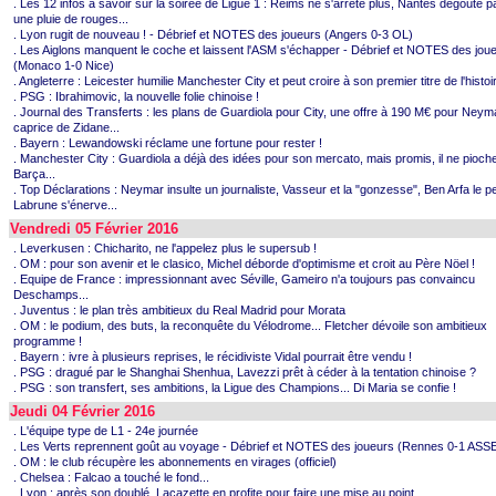
. Les 12 infos à savoir sur la soirée de Ligue 1 : Reims ne s'arrête plus, Nantes dégoûté p
une pluie de rouges...
. Lyon rugit de nouveau ! - Débrief et NOTES des joueurs (Angers 0-3 OL)
. Les Aiglons manquent le coche et laissent l'ASM s'échapper - Débrief et NOTES des jou
(Monaco 1-0 Nice)
. Angleterre : Leicester humilie Manchester City et peut croire à son premier titre de l'histoir
. PSG : Ibrahimovic, la nouvelle folie chinoise !
. Journal des Transferts : les plans de Guardiola pour City, une offre à 190 M€ pour Neyma
caprice de Zidane...
. Bayern : Lewandowski réclame une fortune pour rester !
. Manchester City : Guardiola a déjà des idées pour son mercato, mais promis, il ne pioch
Barça...
. Top Déclarations : Neymar insulte un journaliste, Vasseur et la "gonzesse", Ben Arfa le p
Labrune s'énerve...
Vendredi 05 Février 2016
. Leverkusen : Chicharito, ne l'appelez plus le supersub !
. OM : pour son avenir et le clasico, Michel déborde d'optimisme et croit au Père Nöel !
. Equipe de France : impressionnant avec Séville, Gameiro n'a toujours pas convaincu
Deschamps...
. Juventus : le plan très ambitieux du Real Madrid pour Morata
. OM : le podium, des buts, la reconquête du Vélodrome... Fletcher dévoile son ambitieux
programme !
. Bayern : ivre à plusieurs reprises, le récidiviste Vidal pourrait être vendu !
. PSG : dragué par le Shanghai Shenhua, Lavezzi prêt à céder à la tentation chinoise ?
. PSG : son transfert, ses ambitions, la Ligue des Champions... Di Maria se confie !
Jeudi 04 Février 2016
. L'équipe type de L1 - 24e journée
. Les Verts reprennent goût au voyage - Débrief et NOTES des joueurs (Rennes 0-1 ASS
. OM : le club récupère les abonnements en virages (officiel)
. Chelsea : Falcao a touché le fond...
. Lyon : après son doublé, Lacazette en profite pour faire une mise au point...