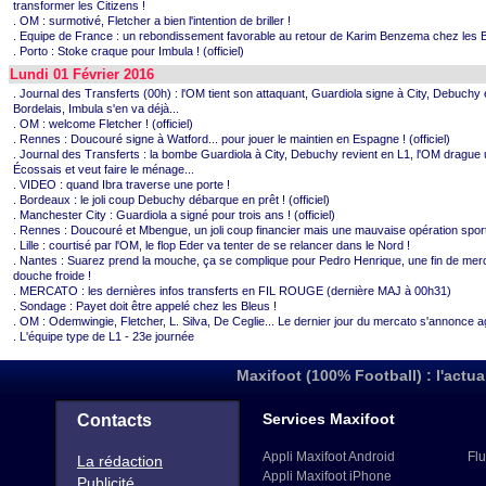
transformer les Citizens !
. OM : surmotivé, Fletcher a bien l'intention de briller !
. Equipe de France : un rebondissement favorable au retour de Karim Benzema chez les B
. Porto : Stoke craque pour Imbula ! (officiel)
Lundi 01 Février 2016
. Journal des Transferts (00h) : l'OM tient son attaquant, Guardiola signe à City, Debuchy 
Bordelais, Imbula s'en va déjà...
. OM : welcome Fletcher ! (officiel)
. Rennes : Doucouré signe à Watford... pour jouer le maintien en Espagne ! (officiel)
. Journal des Transferts : la bombe Guardiola à City, Debuchy revient en L1, l'OM drague
Écossais et veut faire le ménage...
. VIDEO : quand Ibra traverse une porte !
. Bordeaux : le joli coup Debuchy débarque en prêt ! (officiel)
. Manchester City : Guardiola a signé pour trois ans ! (officiel)
. Rennes : Doucouré et Mbengue, un joli coup financier mais une mauvaise opération spor
. Lille : courtisé par l'OM, le flop Eder va tenter de se relancer dans le Nord !
. Nantes : Suarez prend la mouche, ça se complique pour Pedro Henrique, une fin de mer
douche froide !
. MERCATO : les dernières infos transferts en FIL ROUGE (dernière MAJ à 00h31)
. Sondage : Payet doit être appelé chez les Bleus !
. OM : Odemwingie, Fletcher, L. Silva, De Ceglie... Le dernier jour du mercato s'annonce ag
. L'équipe type de L1 - 23e journée
Maxifoot (100% Football) : l'actua
Services Maxifoot
Contacts
Appli Maxifoot Android
Flu
La rédaction
Appli Maxifoot iPhone
Publicité