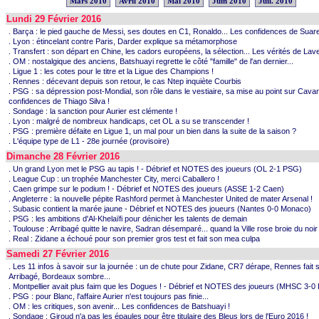
Mars 2010
Avril 2010
Mai 2010
Juin 2010
Juil. 2010
Lundi 29 Février 2016
. Barça : le pied gauche de Messi, ses doutes en C1, Ronaldo... Les confidences de Suar
. Lyon : étincelant contre Paris, Darder explique sa métamorphose
. Transfert : son départ en Chine, les cadors européens, la sélection... Les vérités de Lav
. OM : nostalgique des anciens, Batshuayi regrette le côté "famille" de l'an dernier...
. Ligue 1 : les cotes pour le titre et la Ligue des Champions !
. Rennes : décevant depuis son retour, le cas Ntep inquiète Courbis
. PSG : sa dépression post-Mondial, son rôle dans le vestiaire, sa mise au point sur Cavan
confidences de Thiago Silva !
. Sondage : la sanction pour Aurier est clémente !
. Lyon : malgré de nombreux handicaps, cet OL a su se transcender !
. PSG : première défaite en Ligue 1, un mal pour un bien dans la suite de la saison ?
. L'équipe type de L1 - 28e journée (provisoire)
Dimanche 28 Février 2016
. Un grand Lyon met le PSG au tapis ! - Débrief et NOTES des joueurs (OL 2-1 PSG)
. League Cup : un trophée Manchester City, merci Caballero !
. Caen grimpe sur le podium ! - Débrief et NOTES des joueurs (ASSE 1-2 Caen)
. Angleterre : la nouvelle pépite Rashford permet à Manchester United de mater Arsenal !
. Subasic contient la marée jaune - Débrief et NOTES des joueurs (Nantes 0-0 Monaco)
. PSG : les ambitions d'Al-Khelaïfi pour dénicher les talents de demain
. Toulouse : Arribagé quitte le navire, Sadran désemparé... quand la Ville rose broie du noir 
. Real : Zidane a échoué pour son premier gros test et fait son mea culpa
Samedi 27 Février 2016
. Les 11 infos à savoir sur la journée : un de chute pour Zidane, CR7 dérape, Rennes fait 
Arribagé, Bordeaux sombre...
. Montpellier avait plus faim que les Dogues ! - Débrief et NOTES des joueurs (MHSC 3-
. PSG : pour Blanc, l'affaire Aurier n'est toujours pas finie...
. OM : les critiques, son avenir... Les confidences de Batshuayi !
. Sondage : Giroud n'a pas les épaules pour être titulaire des Bleus lors de l'Euro 2016 !