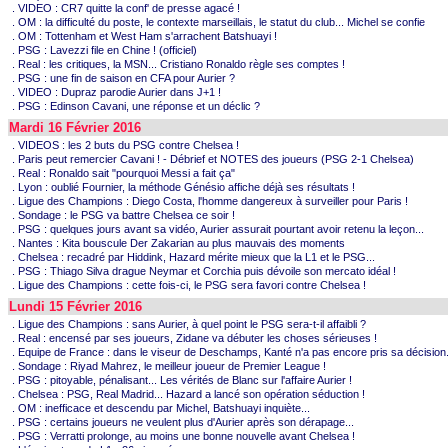
. VIDEO : CR7 quitte la conf' de presse agacé !
. OM : la difficulté du poste, le contexte marseillais, le statut du club... Michel se confie
. OM : Tottenham et West Ham s'arrachent Batshuayi !
. PSG : Lavezzi file en Chine ! (officiel)
. Real : les critiques, la MSN... Cristiano Ronaldo règle ses comptes !
. PSG : une fin de saison en CFA pour Aurier ?
. VIDEO : Dupraz parodie Aurier dans J+1 !
. PSG : Edinson Cavani, une réponse et un déclic ?
Mardi 16 Février 2016
. VIDEOS : les 2 buts du PSG contre Chelsea !
. Paris peut remercier Cavani ! - Débrief et NOTES des joueurs (PSG 2-1 Chelsea)
. Real : Ronaldo sait "pourquoi Messi a fait ça"
. Lyon : oublié Fournier, la méthode Génésio affiche déjà ses résultats !
. Ligue des Champions : Diego Costa, l'homme dangereux à surveiller pour Paris !
. Sondage : le PSG va battre Chelsea ce soir !
. PSG : quelques jours avant sa vidéo, Aurier assurait pourtant avoir retenu la leçon...
. Nantes : Kita bouscule Der Zakarian au plus mauvais des moments
. Chelsea : recadré par Hiddink, Hazard mérite mieux que la L1 et le PSG...
. PSG : Thiago Silva drague Neymar et Corchia puis dévoile son mercato idéal !
. Ligue des Champions : cette fois-ci, le PSG sera favori contre Chelsea !
Lundi 15 Février 2016
. Ligue des Champions : sans Aurier, à quel point le PSG sera-t-il affaibli ?
. Real : encensé par ses joueurs, Zidane va débuter les choses sérieuses !
. Equipe de France : dans le viseur de Deschamps, Kanté n'a pas encore pris sa décision.
. Sondage : Riyad Mahrez, le meilleur joueur de Premier League !
. PSG : pitoyable, pénalisant... Les vérités de Blanc sur l'affaire Aurier !
. Chelsea : PSG, Real Madrid... Hazard a lancé son opération séduction !
. OM : inefficace et descendu par Michel, Batshuayi inquiète...
. PSG : certains joueurs ne veulent plus d'Aurier après son dérapage...
. PSG : Verratti prolonge, au moins une bonne nouvelle avant Chelsea !