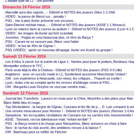
. L'équipe type de L1 - 26e journée
Dimanche 14 Février 2016
. Marseille aura des regrets... - Débrief et NOTES des joueurs (Nice 1-1 OM)
. VIDEO : la passe de Messi sur... penalty !
. PSG : mis à pied, Aurier présente ses excuses...
. Saint-Etienne méritait mieux... - Débrief et NOTES des joueurs (ASSE 1-1 Monaco)
. Lyon se relance dans la course au podium ! - Débrief et NOTES des joueurs (Lyon 4-1 
. VIDEO : les images de Aurier qui font scandale
. Juventus : Pogba en veut beaucoup plus, et rêve du Barça ?
. PSG : Cavani ne se rassure pas, Blanc veut l'aider
. VIDEO : le but de 40m de Gignac !
. PSG (VIDÉO) : après un nouveau dérapage, Aurier est écarté du groupe !
Samedi 13 Février 2016
. Les 8 infos à savoir sur la soirée de Ligue 1 : Nantes peut jouer le podium, Bordeaux réagi
Montpellier enfonce le TFC...
. Paris avait déjà la tête à Chelsea - Débrief et NOTES des joueurs (PSG 0-0 Lille)
. Angleterre : avec un succès made in L1, Sunderland assomme Manchester United !
. OM : son expérience à Newcastle, son retour, les critiques... Thauvin se confie !
. Lyon : Aulas crie au complot après les erreurs d'arbitrage contre le PSG...
. OM : Margarita Louis-Dreyfus ne veut pas vendre mais...
Vendredi 12 Février 2016
. Journal des Transferts : Lavezzi en route pour la Chine, Mourinho a des plans pour Man
Blanc fidèle bleu et rouge...
. Top Déclarations : la hargne de Gignac, Cassano et les fils de p..., D. Luiz comparé à un
. Une victoire miraculeuse pour Rennes ! - Débrief et NOTES des joueurs (Rennes 1-0 An
. Sampdoria : les incroyables révélations de Cassano sur sa carrière très mouvementée !
. ASSE : Tannane, recrue talentueuse mais "enfant terrible" ?
. PSG : le Barça revient à la charge pour Marquinhos, Blanc annonce un choix à faire
. Nice : le rachat du club avorté, des ambitions revues à la baisse ?
. OM : Batshuayi peut se méfier de Fletcher