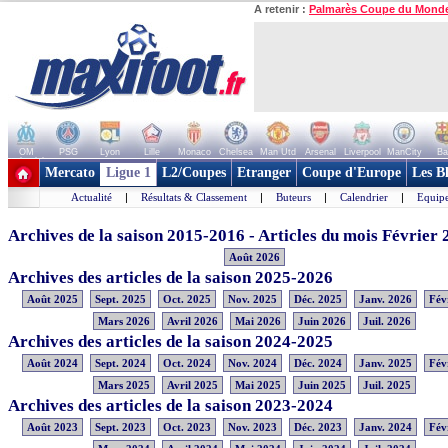
A retenir :
Palmarès Coupe du Mond
OM
PSG
Lyon
Lille
Monaco
Chelsea
Man Utd
Arsenal
Liverpool
ManCity
Ba
+ de clubs
Mercato
Ligue 1
L2/Coupes
Etranger
Coupe d'Europe
Les B
Actualité
|
Résultats & Classement
|
Buteurs
|
Calendrier
|
Equipe
Archives de la saison 2015-2016 - Articles du mois Février
Août 2026
Archives des articles de la saison 2025-2026
Août 2025
Sept. 2025
Oct. 2025
Nov. 2025
Déc. 2025
Janv. 2026
Fév
Mars 2026
Avril 2026
Mai 2026
Juin 2026
Juil. 2026
Archives des articles de la saison 2024-2025
Août 2024
Sept. 2024
Oct. 2024
Nov. 2024
Déc. 2024
Janv. 2025
Fév
Mars 2025
Avril 2025
Mai 2025
Juin 2025
Juil. 2025
Archives des articles de la saison 2023-2024
Août 2023
Sept. 2023
Oct. 2023
Nov. 2023
Déc. 2023
Janv. 2024
Fév