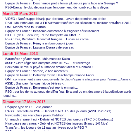
. Equipe de France : Deschamps prêt à tenter plusieurs paris face à la Géorgie ?
. PSG-Barça : le club dépassé par l'engouement, de nombreux fans déçus
Mardi 19 Mars 2013
. VIDEO : Nenê frappe Kharja par derrière... avant de prendre une droite !
. Real : Mourinho accuse la FIFA d'avoir triché lors de l'élection du meilleur entraîneur 2012
. OM : Ménès rend fou Barton !
. Equipe de France : Benzema commence à s'agacer sérieusement
. BILLET (de P. Lacourte) : "Une trompette au sifflet..."
. PSG : Ibra, Beckham, le football français... Lucas se confie
. Equipe de France : Rémy a un bon coup à jouer
. Equipe de France : Lassana Diarra vide son sac
Lundi 18 Mars 2013
. Baromètre : géants verts, Mésaventure Kalou...
. ASSE : Clerc règle ses comptes avec le PSG... et l'arbitrage
. Beckham, le mieux payé au monde devant Messi et Ronaldo !
. Equipe de France : Varane, le bon moment ?
. Equipe de France : Debuchy forfait, Deschamps relance Fanni...
. OM : contrairement à ses concurrents, le club n'a pas à s'inquiéter pour l'avenir... A une c
. ASSE : Brandao n'a «pas fait de bêtises»...
. Equipe de France : Benzema s'est repris en main...
. PSG : sur les dents au coup de sifflet final, Ibra and co ont désamorcé la polémique après
douche...
Dimanche 17 Mars 2013
. L'équipe type de L1 - 29e journée
. L'ASSE tient tête au PSG - Débrief et NOTES des joueurs (ASSE 2-2 PSG)
. Newcastle : les Frenchies paient l'addition
. Un match vraiment nul - Débrief et NOTES des joueurs (TFC 0-0 Bordeaux)
. Nice passe au travers - Débrief et NOTES des joueurs (Nancy 1-0 Nice)
. Transfert : les joueurs de L1 pas au niveau pour le PSG ?