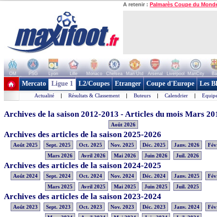
A retenir :
Palmarès Coupe du Mond
OM
PSG
Lyon
Lille
Monaco
Chelsea
Man Utd
Arsenal
Liverpool
ManCity
Ba
+ de clubs
Mercato
Ligue 1
L2/Coupes
Etranger
Coupe d'Europe
Les B
Actualité
|
Résultats & Classement
|
Buteurs
|
Calendrier
|
Equipe
Archives de la saison 2012-2013 - Articles du mois Mars 20
Août 2026
Archives des articles de la saison 2025-2026
Août 2025
Sept. 2025
Oct. 2025
Nov. 2025
Déc. 2025
Janv. 2026
Fév
Mars 2026
Avril 2026
Mai 2026
Juin 2026
Juil. 2026
Archives des articles de la saison 2024-2025
Août 2024
Sept. 2024
Oct. 2024
Nov. 2024
Déc. 2024
Janv. 2025
Fév
Mars 2025
Avril 2025
Mai 2025
Juin 2025
Juil. 2025
Archives des articles de la saison 2023-2024
Août 2023
Sept. 2023
Oct. 2023
Nov. 2023
Déc. 2023
Janv. 2024
Fév