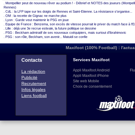
. Montpellier peut de nouveau rêver au podium ! - Débrief et NOTES des joueurs (Montpell
Rennes)
. CdL : la LFP tape sur les doigts de Rennes et Saint-Etienne. La résistance s'organise...
. OM : la recette de Gignac ne marche plus
. Lyon : Garde veut maintenir le PSG en joue
. Equipe de France : Benzema, son excès de vitesse pourrait le priver du match face à l'
. Lille : déjà une 3e recrue estivale, la future politique se dessine
. PSG : Beckham admiratif de ses nouveaux coéquipiers, mais surtout d'Ibrahimovic
. PSG : son rôle, Beckham, son avenir... Matuidi se confie
Maxifoot (100% Football) : l'actua
Services Maxifoot
Contacts
Appli Maxifoot Android
Flu
La rédaction
Appli Maxifoot iPhone
Publicité
Site web Mobile
Recrutement
Choix de consentement
Infos légales
Liens football