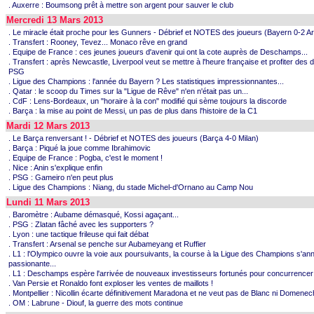
. Auxerre : Boumsong prêt à mettre son argent pour sauver le club
Mercredi 13 Mars 2013
. Le miracle était proche pour les Gunners - Débrief et NOTES des joueurs (Bayern 0-2 A
. Transfert : Rooney, Tevez... Monaco rêve en grand
. Equipe de France : ces jeunes joueurs d'avenir qui ont la cote auprès de Deschamps...
. Transfert : après Newcastle, Liverpool veut se mettre à l'heure française et profiter des
PSG
. Ligue des Champions : l'année du Bayern ? Les statistiques impressionnantes...
. Qatar : le scoop du Times sur la "Ligue de Rêve" n'en n'était pas un...
. CdF : Lens-Bordeaux, un "horaire à la con" modifié qui sème toujours la discorde
. Barça : la mise au point de Messi, un pas de plus dans l'histoire de la C1
Mardi 12 Mars 2013
. Le Barça renversant ! - Débrief et NOTES des joueurs (Barça 4-0 Milan)
. Barça : Piqué la joue comme Ibrahimovic
. Equipe de France : Pogba, c'est le moment !
. Nice : Anin s'explique enfin
. PSG : Gameiro n'en peut plus
. Ligue des Champions : Niang, du stade Michel-d'Ornano au Camp Nou
Lundi 11 Mars 2013
. Baromètre : Aubame démasqué, Kossi agaçant...
. PSG : Zlatan fâché avec les supporters ?
. Lyon : une tactique frileuse qui fait débat
. Transfert : Arsenal se penche sur Aubameyang et Ruffier
. L1 : l'Olympico ouvre la voie aux poursuivants, la course à la Ligue des Champions s'a
passionante...
. L1 : Deschamps espère l'arrivée de nouveaux investisseurs fortunés pour concurrence
. Van Persie et Ronaldo font exploser les ventes de maillots !
. Montpellier : Nicollin écarte définitivement Maradona et ne veut pas de Blanc ni Domenech
. OM : Labrune - Diouf, la guerre des mots continue