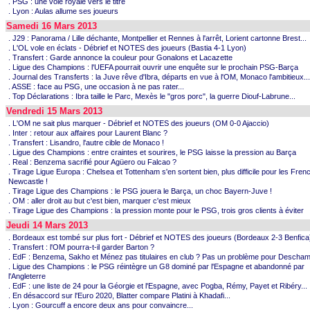
. PSG : une voie royale vers le titre
. Lyon : Aulas allume ses joueurs
Samedi 16 Mars 2013
. J29 : Panorama / Lille déchante, Montpellier et Rennes à l'arrêt, Lorient cartonne Brest...
. L'OL vole en éclats - Débrief et NOTES des joueurs (Bastia 4-1 Lyon)
. Transfert : Garde annonce la couleur pour Gonalons et Lacazette
. Ligue des Champions : l'UEFA pourrait ouvrir une enquête sur le prochain PSG-Barça
. Journal des Transferts : la Juve rêve d'Ibra, départs en vue à l'OM, Monaco l'ambitieux...
. ASSE : face au PSG, une occasion à ne pas rater...
. Top Déclarations : Ibra taille le Parc, Mexès le "gros porc", la guerre Diouf-Labrune...
Vendredi 15 Mars 2013
. L'OM ne sait plus marquer - Débrief et NOTES des joueurs (OM 0-0 Ajaccio)
. Inter : retour aux affaires pour Laurent Blanc ?
. Transfert : Lisandro, l'autre cible de Monaco !
. Ligue des Champions : entre craintes et sourires, le PSG laisse la pression au Barça
. Real : Benzema sacrifié pour Agüero ou Falcao ?
. Tirage Ligue Europa : Chelsea et Tottenham s'en sortent bien, plus difficile pour les Fren
Newcastle !
. Tirage Ligue des Champions : le PSG jouera le Barça, un choc Bayern-Juve !
. OM : aller droit au but c'est bien, marquer c'est mieux
. Tirage Ligue des Champions : la pression monte pour le PSG, trois gros clients à éviter
Jeudi 14 Mars 2013
. Bordeaux est tombé sur plus fort - Débrief et NOTES des joueurs (Bordeaux 2-3 Benfica
. Transfert : l'OM pourra-t-il garder Barton ?
. EdF : Benzema, Sakho et Ménez pas titulaires en club ? Pas un problème pour Descham
. Ligue des Champions : le PSG réintègre un G8 dominé par l'Espagne et abandonné par
l'Angleterre
. EdF : une liste de 24 pour la Géorgie et l'Espagne, avec Pogba, Rémy, Payet et Ribéry...
. En désaccord sur l'Euro 2020, Blatter compare Platini à Khadafi...
. Lyon : Gourcuff a encore deux ans pour convaincre...