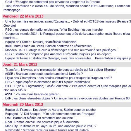
. CdM : l'Espagne ne comprend pas et veut se venger sur la France
. Top Déclarations : le clash XXL de Barton, Mourinho accuse l'UEFA de triche, France 98
l'antidopage...
Vendredi 22 Mars 2013
. Une bonne mise en jambes avant l'Espagne... - Débrief et NOTES des joueurs (France 3
Géorgie)
. PSG : les ventes de maillot explosent, l'effet Beckham est en marche
. Coupe du monde 2014 : le Portugal passe tout près de la catastrophe, mais l'heure n'est
sourires...
. Equipe de France : Matuidi, l'inarrêtable ascension
. Italie : buteur face au Brésil, Balotelli confirme sa résurrection
. Monaco : la LFP oblige le club à déménager et à dire au revoir à ses privilèges !
. PSG : Sakho ne comprend pas Ancelotti et n'écarte toujours pas un départ
. Equipe de France : d'abord la Géorgie, avec des nouveautés... Présentation et équipes 
Jeudi 21 Mars 2013
. Transfert : Neymar, une prolongation de contrat rejetée qui fait saliver l'Europe
. ASSE : Brandao convoqué, quelle sanction à l'arrivée ?
. Ligue des Champions : des boules vibrantes pour truquer le tirage au sort ?
. PSG : Piqué espère la clémence de l'UEFA pour Ibrahimovic
. BILLET (de N. Lagavardan) : «allô Benzema ? T'es avant-centre et tu ne marques pas de
Non mais allô !»
. ASSE : Zouma avait besoin de galérer...
. EdF : les Bleus étaient-ils dopés ? Un ancien ministre évoque ses doutes sur France 98..
Mercredi 20 Mars 2013
. Equipe de France : Koscielny ou Varane, Sakho botte en touche
. Espagne : V. Del Bosque - "On sait comment sont les Français"
. OM : Barton et Ménès en remettent une couche !
. Real : Ramos envoie une nouvelle pique à Mourinho
. Man City : l'ultimatum de Yaya Touré, une aubaine pour le PSG ?
. Newcastle : l'étrange règle qui sauve l'agresseur d'Haïdara...