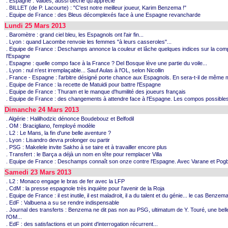
. Espagne : Valdes, aussi décrié qu'apprécié
. BILLET (de P. Lacourte) : "C'est notre meilleur joueur, Karim Benzema !"
. Equipe de France : des Bleus décomplexés face à une Espagne revancharde
Lundi 25 Mars 2013
. Baromètre : grand ciel bleu, les Espagnols ont l'air fin...
. Lyon : quand Lacombe renvoie les femmes "à leurs casseroles"...
. Equipe de France : Deschamps annonce la couleur et lâche quelques indices sur la com
l'Espagne
. Espagne : quelle compo face à la France ? Del Bosque lève une partie du voile...
. Lyon : nul n'est irremplaçable... Sauf Aulas à l'OL, selon Nicollin
. France - Espagne : l'arbitre désigné porte chance aux Espagnols. En sera-t-il de même 
. Equipe de France : la recette de Matuidi pour battre l'Espagne
. Equipe de France : Thuram et le manque d'humilité des joueurs français
. Equipe de France : des changements à attendre face à l'Espagne. Les compos possibles
Dimanche 24 Mars 2013
. Algérie : Halilhodzic dénonce Boudebouz et Belfodil
. OM : Bracigliano, l'employé modèle
. L2 : Le Mans, la fin d'une belle aventure ?
. Lyon : Lisandro devra prolonger ou partir
. PSG : Makelele invite Sakho à se taire et à travailler encore plus
. Transfert : le Barça a déjà un nom en tête pour remplacer Villa
. Equipe de France : Deschamps connaît son onze contre l'Espagne. Avec Varane et Pog
Samedi 23 Mars 2013
. L2 : Monaco engage le bras de fer avec la LFP
. CdM : la presse espagnole très inquiète pour l'avenir de la Roja
. Equipe de France : il est inutile, il est maladroit, il a du talent et du génie... le cas Benzem
. EdF : Valbuena a su se rendre indispensable
. Journal des transferts : Benzema ne dit pas non au PSG, ultimatum de Y. Touré, une bell
l'OM...
. EdF : des satisfactions et un point d'interrogation récurrent...