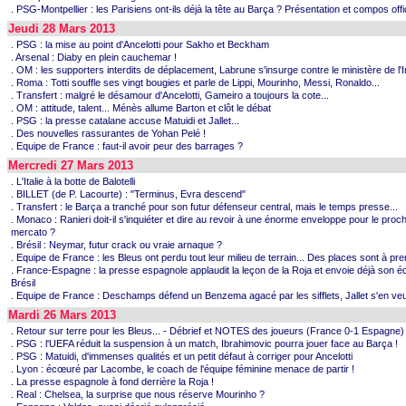
. PSG-Montpellier : les Parisiens ont-ils déjà la tête au Barça ? Présentation et compos offi
Jeudi 28 Mars 2013
. PSG : la mise au point d'Ancelotti pour Sakho et Beckham
. Arsenal : Diaby en plein cauchemar !
. OM : les supporters interdits de déplacement, Labrune s'insurge contre le ministère de l'In
. Roma : Totti souffle ses vingt bougies et parle de Lippi, Mourinho, Messi, Ronaldo...
. Transfert : malgré le désamour d'Ancelotti, Gameiro a toujours la cote...
. OM : attitude, talent... Ménès allume Barton et clôt le débat
. PSG : la presse catalane accuse Matuidi et Jallet...
. Des nouvelles rassurantes de Yohan Pelé !
. Equipe de France : faut-il avoir peur des barrages ?
Mercredi 27 Mars 2013
. L'Italie à la botte de Balotelli
. BILLET (de P. Lacourte) : "Terminus, Evra descend"
. Transfert : le Barça a tranché pour son futur défenseur central, mais le temps presse...
. Monaco : Ranieri doit-il s'inquiéter et dire au revoir à une énorme enveloppe pour le proc
mercato ?
. Brésil : Neymar, futur crack ou vraie arnaque ?
. Equipe de France : les Bleus ont perdu tout leur milieu de terrain... Des places sont à pr
. France-Espagne : la presse espagnole applaudit la leçon de la Roja et envoie déjà son é
Brésil
. Equipe de France : Deschamps défend un Benzema agacé par les sifflets, Jallet s'en veut
Mardi 26 Mars 2013
. Retour sur terre pour les Bleus... - Débrief et NOTES des joueurs (France 0-1 Espagne)
. PSG : l'UEFA réduit la suspension à un match, Ibrahimovic pourra jouer face au Barça !
. PSG : Matuidi, d'immenses qualités et un petit défaut à corriger pour Ancelotti
. Lyon : écœuré par Lacombe, le coach de l'équipe féminine menace de partir !
. La presse espagnole à fond derrière la Roja !
. Real : Chelsea, la surprise que nous réserve Mourinho ?