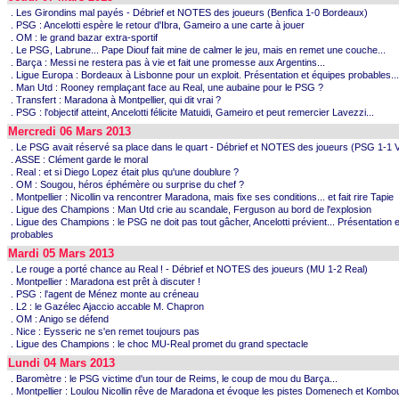
. Les Girondins mal payés - Débrief et NOTES des joueurs (Benfica 1-0 Bordeaux)
. PSG : Ancelotti espère le retour d'Ibra, Gameiro a une carte à jouer
. OM : le grand bazar extra-sportif
. Le PSG, Labrune... Pape Diouf fait mine de calmer le jeu, mais en remet une couche...
. Barça : Messi ne restera pas à vie et fait une promesse aux Argentins...
. Ligue Europa : Bordeaux à Lisbonne pour un exploit. Présentation et équipes probables...
. Man Utd : Rooney remplaçant face au Real, une aubaine pour le PSG ?
. Transfert : Maradona à Montpellier, qui dit vrai ?
. PSG : l'objectif atteint, Ancelotti félicite Matuidi, Gameiro et peut remercier Lavezzi...
Mercredi 06 Mars 2013
. Le PSG avait réservé sa place dans le quart - Débrief et NOTES des joueurs (PSG 1-1 
. ASSE : Clément garde le moral
. Real : et si Diego Lopez était plus qu'une doublure ?
. OM : Sougou, héros éphémère ou surprise du chef ?
. Montpellier : Nicollin va rencontrer Maradona, mais fixe ses conditions... et fait rire Tapie
. Ligue des Champions : Man Utd crie au scandale, Ferguson au bord de l'explosion
. Ligue des Champions : le PSG ne doit pas tout gâcher, Ancelotti prévient... Présentation 
probables
Mardi 05 Mars 2013
. Le rouge a porté chance au Real ! - Débrief et NOTES des joueurs (MU 1-2 Real)
. Montpellier : Maradona est prêt à discuter !
. PSG : l'agent de Ménez monte au créneau
. L2 : le Gazélec Ajaccio accable M. Chapron
. OM : Anigo se défend
. Nice : Eysseric ne s'en remet toujours pas
. Ligue des Champions : le choc MU-Real promet du grand spectacle
Lundi 04 Mars 2013
. Baromètre : le PSG victime d'un tour de Reims, le coup de mou du Barça...
. Montpellier : Loulou Nicollin rêve de Maradona et évoque les pistes Domenech et Kombo