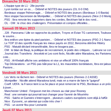
Dimanche 10 Mars 2013
. L'équipe type de L1 - 28e journée
. Lyon tombe sur un os... - Débrief et NOTES des joueurs (OL 0-0 OM)
. Bordeaux stoppe l'hémorragie... - Débrief et NOTES des joueurs (Bordeaux 1-0 Bastia)
. Nice stoppe l'ascension de Montpellier... - Débrief et NOTES des joueurs (Nice 2-0 Montpe
. PSG : Ibra renvoie les supporters dans les cordes, Beckham fait le dos rond...
. OL - OM : le choc des challengers. Présentation et compos officielles...
Samedi 09 Mars 2013
. J28 : Panorama / Lille se rapproche du podium, Troyes et Evian TG cartonnent, Toulous
le sourire...
. Ibra enlève une épine du pied parisien... - Débrief et NOTES des joueurs (PSG 2-1 Nanc
. Le TOP 10 des sportifs français les mieux payés en 2012, Benzema détrône Ribéry
. PSG : Matuidi déclaré intransférable, Ibra ne bougera pas...
. OM : le bilan de Baup, la politique de recrutement, le poids des critiques... Labrune se con
. Journal des Transferts : Ancelotti et Leo sont fixés, Nicollin attire Maradona, les Parisiens
cote...
. PSG : Al-Khelaifi affiche ses ambitions et vise un effectif 100% français
. Top Déclarations : un PSG pas bâti pour la L1, les mauviettes bordelaises, Ibra est jalou
Pastore...
Vendredi 08 Mars 2013
. Les Verts ne lâchent rien - Débrief et NOTES des joueurs (Rennes 2-2 ASSE)
. Montpellier : Nicollin attend Maradona lundi, mais en a marre de faire le "guignol"
. Coeff. UEFA : la France tient à sa 5e place et peut remercier le PSG, Bordeaux a un préc
à jouer...
. Manchester United : Ferguson met les choses au clair pour Rooney
. Real : une semaine qui pourrait tout changer pour l'avenir de Mourinho
. PSG : Sakho et Gameiro s'interrogent... plusieurs cadors européens sont déjà à l'affût
. Nice : Eysseric, un attentat qui coûte très cher !
. PSG : un avenir flou pour Leonardo
Jeudi 07 Mars 2013