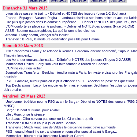
Mars 2010
Avril 2010
Mai 2010
Juin 2010
Juil. 2010
Dimanche 31 Mars 2013
. Lyon laisse passer le train... - Débrief et NOTES des joueurs (Lyon 1-2 Sochaux)
. France - Espagne : Varane, Pogba... Landreau distribue ses bons points et accuse l'arbi
. Lille plus que jamais dans la course européenne... - Débrief et NOTES des joueurs (Brest 
. L'OM conforte sa place sur le podium... - Débrief et NOTES des joueurs (Nice 0-1 OM)
. ASSE : Bodmer catastrophique, Larqué lui sonne les cloches
. Arsenal : Diaby abattu, Wenger très inquiet
. Transfert : le Real, la meilleure destination possible pour Cavani
Samedi 30 Mars 2013
. J30 : Panorama / Nancy se relance à Rennes, Bordeaux encore accroché, Capoue, Maou
Thauvin flambent...
. Les Verts sur courant alternatif... - Débrief et NOTES des joueurs (Troyes 2-2 ASSE)
. Manchester United : Ferguson veut faire tomber le record de Chelsea
. L'OM ne veut rien lâcher
. Journal des Transferts : Beckham tend la main à Paris, le mystère Lisandro, les França
courtisés...
. PSG : Gameiro, buteur parisien le plus efficace en L1... Ancelotti se pose des questions
. Top Déclarations : Lacombe envoie les femmes en cuisine, Beckham n'est plus un joueu
doit se taire...
Vendredi 29 Mars 2013
. Une bonne répétition pour le PSG avant le Barça - Débrief et NOTES des joueurs (PSG 
MHSC)
. Barça : le bout du tunnel pour Abidal !
. Lille : Roux brise le silence
. Bordeaux : Gillot ne veut pas enterrer les Girondins trop tôt
. Transfert : l'OM a un coup à jouer avec Bedimo
. Transferts : l'Anzhi veut faire de Valdés le gardien le mieux payé au monde
. PSG : quand Mourinho se transforme en conseiller spécial avant le Barça...
. Montpellier : friture sur la ligne entre Nicollin et Girard