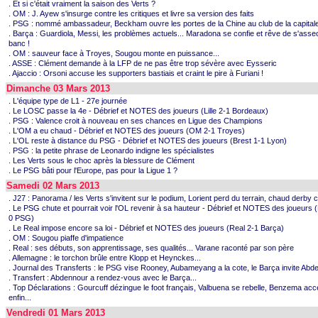
. Et si c'était vraiment la saison des Verts ?
. OM : J. Ayew s'insurge contre les critiques et livre sa version des faits
. PSG : nommé ambassadeur, Beckham ouvre les portes de la Chine au club de la capitale
. Barça : Guardiola, Messi, les problèmes actuels... Maradona se confie et rêve de s'asseo
banc !
. OM : sauveur face à Troyes, Sougou monte en puissance...
. ASSE : Clément demande à la LFP de ne pas être trop sévère avec Eysseric
. Ajaccio : Orsoni accuse les supporters bastiais et craint le pire à Furiani !
Dimanche 03 Mars 2013
. L'équipe type de L1 - 27e journée
. Le LOSC passe la 4e - Débrief et NOTES des joueurs (Lille 2-1 Bordeaux)
. PSG : Valence croit à nouveau en ses chances en Ligue des Champions
. L'OM a eu chaud - Débrief et NOTES des joueurs (OM 2-1 Troyes)
. L'OL reste à distance du PSG - Débrief et NOTES des joueurs (Brest 1-1 Lyon)
. PSG : la petite phrase de Leonardo indigne les spécialistes
. Les Verts sous le choc après la blessure de Clément
. Le PSG bâti pour l'Europe, pas pour la Ligue 1 ?
Samedi 02 Mars 2013
. J27 : Panorama / les Verts s'invitent sur le podium, Lorient perd du terrain, chaud derby c
. Le PSG chute et pourrait voir l'OL revenir à sa hauteur - Débrief et NOTES des joueurs 
0 PSG)
. Le Real impose encore sa loi - Débrief et NOTES des joueurs (Real 2-1 Barça)
. OM : Sougou piaffe d'impatience
. Real : ses débuts, son apprentissage, ses qualités... Varane raconté par son père
. Allemagne : le torchon brûle entre Klopp et Heynckes...
. Journal des Transferts : le PSG vise Rooney, Aubameyang a la cote, le Barça invite Abde
. Transfert : Abdennour a rendez-vous avec le Barça...
. Top Déclarations : Gourcuff dézingue le foot français, Valbuena se rebelle, Benzema acc
enfin...
Vendredi 01 Mars 2013