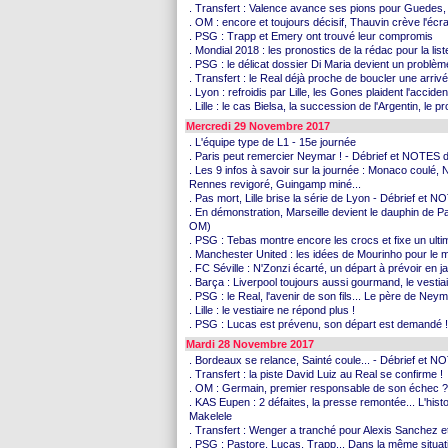
. Transfert : Valence avance ses pions pour Guedes, 
. OM : encore et toujours décisif, Thauvin crève l'écra
. PSG : Trapp et Emery ont trouvé leur compromis
. Mondial 2018 : les pronostics de la rédac pour la l
. PSG : le délicat dossier Di Maria devient un problème
. Transfert : le Real déjà proche de boucler une arrivé
. Lyon : refroidis par Lille, les Gones plaident l'acciden
. Lille : le cas Bielsa, la succession de l'Argentin, le 
Mercredi 29 Novembre 2017
. L'équipe type de L1 - 15e journée
. Paris peut remercier Neymar ! - Débrief et NOTES
. Les 9 infos à savoir sur la journée : Monaco coulé, 
Rennes revigoré, Guingamp miné...
. Pas mort, Lille brise la série de Lyon - Débrief e
. En démonstration, Marseille devient le dauphin de 
OM)
. PSG : Tebas montre encore les crocs et fixe un ult
. Manchester United : les idées de Mourinho pour le 
. FC Séville : N'Zonzi écarté, un départ à prévoir en j
. Barça : Liverpool toujours aussi gourmand, le vestiai
. PSG : le Real, l'avenir de son fils... Le père de Ney
. Lille : le vestiaire ne répond plus !
. PSG : Lucas est prévenu, son départ est demandé !
Mardi 28 Novembre 2017
. Bordeaux se relance, Sainté coule... - Débrief et
. Transfert : la piste David Luiz au Real se confirme !
. OM : Germain, premier responsable de son échec ?
. KAS Eupen : 2 défaites, la presse remontée... L'hi
Makelele
. Transfert : Wenger a tranché pour Alexis Sanchez et
. PSG : Pastore, Lucas, Trapp... Dans la même situa