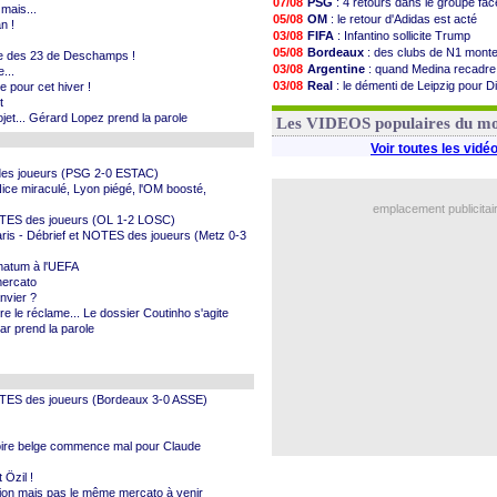
07/08
PSG
: 4 retours dans le groupe fa
mais...
05/08
OM
: le retour d'Adidas est acté
n !
03/08
FIFA
: Infantino sollicite Trump
05/08
Bordeaux
: des clubs de N1 mont
iste des 23 de Deschamps !
03/08
Argentine
: quand Medina recadre
...
03/08
Real
: le démenti de Leipzig pour 
e pour cet hiver !
t
06/08
OM
: le club prêt à libérer Kondogb
projet... Gérard Lopez prend la parole
03/08
OM
: Paixão attire un 2e club angla
Les VIDEOS populaires du m
Voir toutes les vidé
 des joueurs (PSG 2-0 ESTAC)
Nice miraculé, Lyon piégé, l'OM boosté,
emplacement publicitai
t NOTES des joueurs (OL 1-2 LOSC)
Paris - Débrief et NOTES des joueurs (Metz 0-3
imatum à l'UEFA
mercato
anvier ?
re le réclame... Le dossier Coutinho s'agite
mar prend la parole
 NOTES des joueurs (Bordeaux 3-0 ASSE)
stoire belge commence mal pour Claude
 Özil !
tion mais pas le même mercato à venir