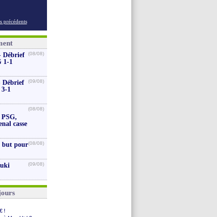
s précédents
ment
(08/08)
 Débrief
 1-1
(09/08)
- Débrief
 3-1
(08/08)
e PSG,
enal casse
(08/08)
 but pour
(09/08)
zuki
jours
€ !