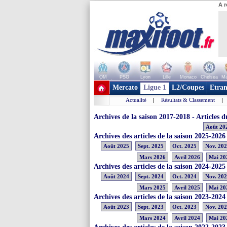
A r
OM
PSG
Lyon
Lille
Monaco
Chelsea
Ma
+ de clubs
Mercato
Ligue 1
L2/Coupes
Etran
Actualité
|
Résultats & Classement
|
Archives de la saison 2017-2018 - Articles
Août 20
Archives des articles de la saison 2025-2026
Août 2025
Sept. 2025
Oct. 2025
Nov. 20
Mars 2026
Avril 2026
Mai 20
Archives des articles de la saison 2024-2025
Août 2024
Sept. 2024
Oct. 2024
Nov. 20
Mars 2025
Avril 2025
Mai 20
Archives des articles de la saison 2023-2024
Août 2023
Sept. 2023
Oct. 2023
Nov. 20
Mars 2024
Avril 2024
Mai 20