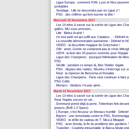
. Ligue Europa : comment l'OM, Lyon et Nice peuvent s
probables
. Sondage : Lille ne descendra pas en Ligue 2 !
. PSG : des chiffres qui font tourner la tête !
Mercredi 22 Novembre 2017
. Les 14 infos à savoir sur la soirée de Ligue des Cha
galère, MU sous pression...
. Lille : Bielsa écarté !
. Un tout petit nul qui suffit aux Catalans... - Débri
. La nouvelle démonstration parisienne - Débrief et 
. VIDEO : la bicyclette magique de Griezmann !
. OM : amer, Gomis ne comprend pas le choix Mitrog
. UEFA : la liste des 50 joueurs nommés pour l'équipe
. Ligue des Champions : pourquoi l'élimination de Mon
PSG
. Séville : pendant ce temps-là, Ben Yedder régale
. PSG : disparu des radars, Nkunku s'interroge sur s
. Real : la réponse de Benzema et Ronaldo
. Ligue des Champions : Paris veut continuer à faire 
PSG-Celtic
. Monaco : Vasilyev n'a pas aimé...
Mardi 21 Novembre 2017
. Les 13 infos à savoir sur la soirée de Ligue des Ch
Real, Naples encore en vie...
. Dortmund prend déjà la porte, Tottenham finit deva
joueurs (BvB 1-2 Spurs)
. L'Europe, c'est fini pour un Monaco humilié - Débr
. Bayern : une remontada contre le PSG, Rummenigge 
. VIDEO : le drôle de cadeau de T. Silva à Mbappé
. PSG : avec Areola, la fin du problème des gardiens 
. Transfert : Coutinho intouchable, le Barça hésite ent