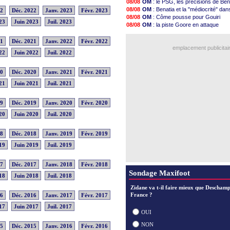
08/08
OM
: le PSG, les précisions de Ben
20h07
Arsenal
: des nouvelles de Saliba
08/08
OM
: Benatia et la "médiocrité" dan
22
Déc. 2022
Janv. 2023
Févr. 2023
19h47
PSG
: Digne évoque ses retrouvai
08/08
OM
: Côme pousse pour Gouiri
19h26
Amical
: Marseille 3-1 Athletic (fini
23
Juin 2023
Juil. 2023
08/08
OM
: la piste Goore en attaque
19h21
Chelsea
: Chalobah à Côme pour 
09/08
PSG
: les doutes de Suzuki
19h07
PSG
: Digne jusqu'en 2029 (officiel
08/08
OM
: le jour où tout a basculé pour
21
Déc. 2021
Janv. 2022
Févr. 2022
18h58
Man Utd
: Rashford vers une réin
emplacement publicitai
18h36
PSG
: Godts avoue des discussio
22
Juin 2022
Juil. 2022
18h07
PSG
: le CUP boycotte le Trophée 
17h58
Real
: Mourinho réclame encore un
20
Déc. 2020
Janv. 2021
Févr. 2021
17h43
Nice
: Villarreal pense à Boudaoui
17h24
Amical
: Monaco renverse Liverpoo
21
Juin 2021
Juil. 2021
Voir les brèves précéden
19
Déc. 2019
Janv. 2020
Févr. 2020
20
Juin 2020
Juil. 2020
18
Déc. 2018
Janv. 2019
Févr. 2019
19
Juin 2019
Juil. 2019
17
Déc. 2017
Janv. 2018
Févr. 2018
Sondage Maxifoot
18
Juin 2018
Juil. 2018
Zidane va t-il faire mieux que Deschamp
France ?
16
Déc. 2016
Janv. 2017
Févr. 2017
17
Juin 2017
Juil. 2017
OUI
NON
15
Déc. 2015
Janv. 2016
Févr. 2016