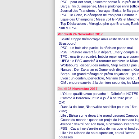
. PSG : pour cet hiver, Leicester pense à un prêt de 
. Barça : fin du suspense, Messi prolonge enfin (officie
. Journal des Transferts : l'ouragan Bielsa, le Barça a
. PSG : le Celtic, la déception de trop pour Pastore ?
. Ligue des Champions : Messi voit le PSG et Manches
. Top Déclarations : Mitroglou pire que Brandao, Rani
club du PSG...
Vendredi 24 Novembre 2017
. Sainté stoppe l'hémorragie mais reste dans le dout
Strasbourg)
. PSG : un huis clos partiel, la décision passe mal...
. PSG : Pastore ouvert à un départ, Emery compte sur
. TFC : écarté et recadré, Imbula reçoit un avertisse
. UEFA : le PSG autorisé à recruter cet hiver, le Milan
. Wolfsbourg : disparu des radars, Ntep n'exclut pas 
. Nantes : Der Zakarian et Domenech dézinguent Kita
. Barça : un grand ménage de prévu en janvier... pour 
. Lyon : un contenu perfectible, Mariano trop perso...
. OM : encore sauvés à la dernière seconde, les Marse
Jeudi 23 Novembre 2017
. L'OL se qualifie avec panache ! - Débrief et NOTES
. Comme à Bordeaux, l'OM a joué à se faire peur... 
OM)
. Dans la douleur, Nice valide son billet pour les 1
Zulte)
. Lille : Bielsa sur le départ, le grand gagnant Campos 
. Coupe du monde : quand un projet de loi menace la p
. Atletico : délivré par son bijou, Griezmann s'est re
. PSG : Cavani ne s'arrête plus de marquer et fond sur
. Lille : les raisons de sa suspension, ce qui l'attend
coulisses