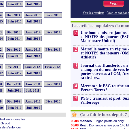
Voter
16
Juin 2016
Juil. 2016
Voir les resultats
-
Voir les sondage
14
Déc. 2014
Janv. 2015
Févr. 2015
15
Juin 2015
Juil. 2015
Les articles populaires du mo
1
13
Déc. 2013
Janv. 2014
Févr. 2014
Une bonne mise en jambes -
et NOTES des joueurs (PSG
14
Juin 2014
Juil. 2014
Manchester United)
2
Marseille monte en régime 
12
Déc. 2012
Janv. 2013
Févr. 2013
et NOTES des joueurs (OM
13
Juin 2013
Juil. 2013
Athletic)
3
Journal des Transferts : un
1
Déc. 2011
Janv. 2012
Févr. 2012
champion du monde vers l
12
Juin 2012
Juil. 2012
portes ouvertes à l'OM, Ars
sa tirelire...
4
10
Déc. 2010
Janv. 2011
Févr. 2011
Mercato : le PSG touche au
Ferran Torres !
11
Juin 2011
Juil. 2011
5
PSG : transfert et prêt, Su
09
Déc. 2009
Janv. 2010
Févr. 2010
s'interroge
10
Juin 2010
Juil. 2010
Ça a fait le buzz depuis 7 
glent leurs comptes
05/08
Monaco
: Pogba pointé du doigt
r Giroud
05/08
Real
: Diomandé arrive pour 140 M
 de s'enfoncer...