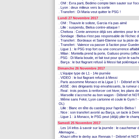
. OM : Evra parti, Bedimo compte bien sauter sur l'oc
. Lyon : deux milieux vers la sortie
. Transfert : Di Maria veut quitter le PSG !
Lundi 27 Novembre 2017
. OM : Thauvin le soliste, Garcia n'a pas aimé
. Lille : suspendu, Bielsa contre-attaque !
. Chelsea : Conte annonce déjà ses attentes pour le
. Sondage : Bielsa n'est pas responsable de l'échec de
. Transfert : Bordeaux et Saint-Etienne sur la piste d
. Transfert : Valence va passer à l'action pour Guede
. Ligue 1 : le PSG trop fort ou une concurrence affaibl
. Milan : Montella prend la porte, Gattuso promu (offici
. PSG : Di Maria boude, et fait tout pour qu'on le sache
. Barça : le but flagrant refusé à Messi fait polémiqu
Dimanche 26 Novembre 2017
. L'équipe type de L1 - 14e journée
. VIDEO : le but flagrant refusé à Messi
. Paris assomme Monaco et la Ligue 1 ! - Débrief e
. ASSE : des dirigeants trop envahissants, la rumeur d
. Real : trois postes à renforcer cet hiver, les plans 
. Marseille s'accroche au bon wagon - Débrief et 
. Même sans Fekir, Lyon cartonne et coule le Gym !
OL)
. Lille : Blanc en tête du casting pour l'après-Bielsa !
. Nice : son transfert avorté au Barça, un tacle à De
. Ligue 1 : à Monaco, le PSG peut (déjà) plier le champ
Samedi 25 Novembre 2017
. Les 14 infos à savoir sur la journée : le cauchemar 
Allemagne...
. Khazri offre le derby aux Rennais ! - Débrief et N