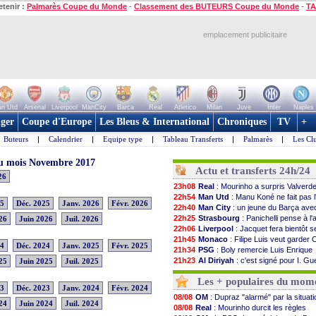
etenir :
Palmarès Coupe du Monde
-
Classement des BUTEURS Coupe du Monde
-
TA
emplacement publicitaire
n Utd
Arsenal
Liverpool
ManCity
Barca
Real
Atletico
Milan
Juve
Inter
Naples
ger
Coupe d'Europe
Les Bleus & International
Chroniques
TV
+
Buteurs
|
Calendrier
|
Equipe type
|
Tableau Transferts
|
Palmarès
|
Les Cl
 du mois Novembre 2017
Actu et transferts 24h/24
26
23h08
Real
: Mourinho a surpris Valverd
22h54
Man Utd
: Manu Koné ne fait pas l
25
Déc. 2025
Janv. 2026
Févr. 2026
22h40
Man City
: un jeune du Barça ave
22h25
Strasbourg
: Panichelli pense à l'
26
Juin 2026
Juil. 2026
22h06
Liverpool
: Jacquet fera bientôt 
21h45
Monaco
: Filipe Luis veut garder
24
Déc. 2024
Janv. 2025
Févr. 2025
21h34
PSG
: Boly remercie Luis Enrique
21h23
Al Diriyah
: c'est signé pour I. Gu
25
Juin 2025
Juil. 2025
21h12
Barça
: Rodri, c'est quasiment bo
Les + populaires du mom
21h00
OM
: la satisfaction de Genesio
23
Déc. 2023
Janv. 2024
Févr. 2024
20h52
Real
: Endrick pose ses condition
08/08
OM
: Dupraz "alarmé" par la situati
20h35
Nice
: Pantaloni inquiet pour Aberg
24
Juin 2024
Juil. 2024
08/08
Real
: Mourinho durcit les règles
20h19
Milan
: Athekame va être prêté à l