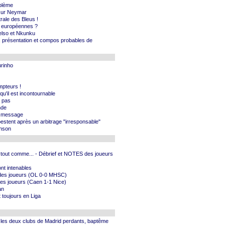
oblème
e sur Neymar
rale des Bleus !
ns européennes ?
Celso et Nkunku
, présentation et compos probables de
urinho
)
mpteurs !
'il est incontournable
t pas
nde
n message
s pestent après un arbitrage "irresponsable"
anson
 tout comme... - Débrief et NOTES des joueurs
ont intenables
S des joueurs (OL 0-0 MHSC)
des joueurs (Caen 1-1 Nice)
an
t toujours en Liga
k, les deux clubs de Madrid perdants, baptême