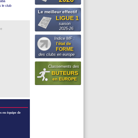
atia
s le club
lles
Le meilleur effectif
)
LIGUE 1
36 M€ ...
)
saison
 Benatia
tégration
2025-26
re
ns
des ...
Indice MF :
 milieu
l'état de
FORME
l à Anfield
des clubs en europe
tes
Classements des
BUTEURS
en EUROPE
s en équipe de