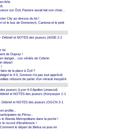
Ben Arfa
l)
vance sur Özil, Pastore aurait fait son choix...
ter City au-dessus du lot !
eri et le bus de Domenech, Cantona et le petit
e - Débrief et NOTES des joueurs (ASSE 2-2
 lui
ment de Dupraz !
 en danger... Les vérités de Ceferin
un départ
 !
faire de la place à Özil ?
 Malgré le 4-0, Genesio n'a pas tout apprécié
illais refusent de parler d'un miracle inespéré
 des joueurs (Lyon 4-0 Apollon Limassol)
- Débrief et NOTES des joueurs (Konyaspor 1-1
6es - Débrief et NOTES des joueurs (OGCN 3-1
en profite...
articipation du Pérou...
mis le Wanda Metropolitano dans la poche !
 le record d'Ibrahimovic !
... Comment le départ de Bielsa se joue en