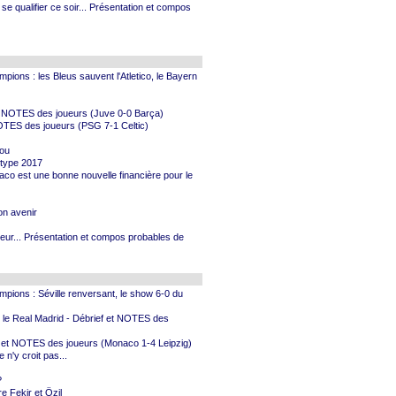
e qualifier ce soir... Présentation et compos
mpions : les Bleus sauvent l'Atletico, le Bayern
ef et NOTES des joueurs (Juve 0-0 Barça)
NOTES des joueurs (PSG 7-1 Celtic)
lou
 type 2017
aco est une bonne nouvelle financière pour le
on avenir
peur... Présentation et compos probables de
ampions : Séville renversant, le show 6-0 du
nt le Real Madrid - Débrief et NOTES des
ief et NOTES des joueurs (Monaco 1-4 Leipzig)
n'y croit pas...
?
re Fekir et Özil