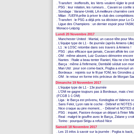
. Transfert : inoffensifs, les Verts veulent régler le pr
. PSG : leur relation, les rumeurs... Cavani se confi
. Sondage : Varane-Umtiti, LA meilleure charnière cent
. Milan : l'UEFA prête à priver le club des compétitio
. Transfert : le PSG a déjà pris sa décision pour Lo 
. Ligue des Champions : un dernier espoir pour l'ASM
Monaco-Leipzig
Lundi 20 Novembre 2017
. Manchester United : Martial, un casse-tête pour Mo
. L'équipe type de L1 - 8e journée (après Amiens-Lille
. L1 : le LOSC retombe dans ses travers à Amiens !
. PSG : plus efficace que jamais, Cavani affole les co
. OM : même absent, Luiz Gustavo démontre encore qu
. Nantes : l'Italie a beau tenter Ranieri, Kita ne s'en fai
. Barça : même à l'infirmerie, Dembélé séduit son mo
. Man Utd : pour son come-back, Pogba a envoyé u
. Bordeaux : rejoints sur le fil par l'OM, les Girondin
. OM : le retour en forme très précieux de Morgan S
Dimanche 19 Novembre 2017
. L'équipe type de L1 - 13e journée
. L'OM ne gagne toujours pas à Bordeaux, mais c'est
(FCGB 1-1 OM)
. Liga : le Barça est prévenu, Kondogbia et Valence s
. Sans Fekir, Lyon rate le coche - Débrief et NOTE
. Nice craque au pire moment... - Débrief et NOTES 
. PSG : inquiet, Pastore évoque un départ à l'Inter Mil
. Real : malgré le gouffre avec le Barça, Zidane y croi
. Torino : pourquoi Sirigu a refusé Nice
Samedi 18 Novembre 2017
. Les 15 infos à savoir sur la journée : Pogba is bac