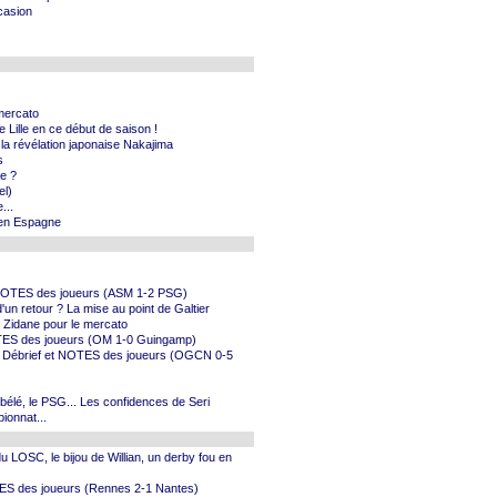
casion
 mercato
 Lille en ce début de saison !
e la révélation japonaise Nakajima
s
ie ?
el)
...
e en Espagne
t NOTES des joueurs (ASM 1-2 PSG)
'un retour ? La mise au point de Galtier
de Zidane pour le mercato
NOTES des joueurs (OM 1-0 Guingamp)
 - Débrief et NOTES des joueurs (OGCN 0-5
mbélé, le PSG... Les confidences de Seri
ionnat...
du LOSC, le bijou de Willian, un derby fou en
OTES des joueurs (Rennes 2-1 Nantes)