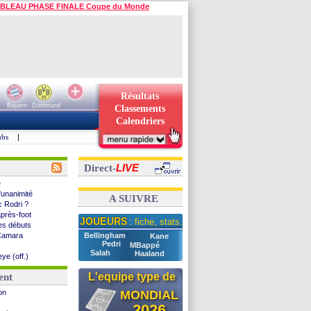
BLEAU PHASE FINALE Coupe du Monde
Résultats
Bayern
Dortmund
Classements
Calendriers
ubs
|
LIVE
Direct-
e
'unanimité
A SUIVRE
c Rodri ?
après-foot
JOUEURS
: fiche, stats...
ses débuts
 Camara
Bellingham
Kane
Pedri
MBappé
Salah
Haaland
eye (off.)
uclé
L'equipe type de
ent
s
on
MONDIAL
el
2026
'OL