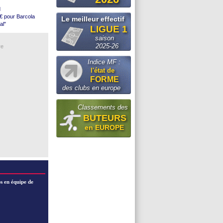
an
d
€ pour Barcola
Le meilleur effectif
al"
LIGUE 1
e (off.)
leterre
saison
re un arbitre
 Strasbourg
2025-26
re
our Torres
Indice MF :
Brentford
l'état de
es (officiel)
FORME
des clubs en europe
tes
Classements des
BUTEURS
en EUROPE
s en équipe de