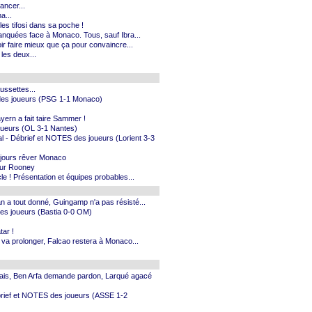
ancer...
a...
les tifosi dans sa poche !
manquées face à Monaco. Tous, sauf Ibra...
ir faire mieux que ça pour convaincre...
 les deux...
ussettes...
 des joueurs (PSG 1-1 Monaco)
yern a fait taire Sammer !
joueurs (OL 3-1 Nantes)
val - Débrief et NOTES des joueurs (Lorient 3-3
oujours rêver Monaco
pour Rooney
e ! Présentation et équipes probables...
n a tout donné, Guingamp n'a pas résisté...
es joueurs (Bastia 0-0 OM)
tar !
a va prolonger, Falcao restera à Monaco...
lais, Ben Arfa demande pardon, Larqué agacé
ébrief et NOTES des joueurs (ASSE 1-2