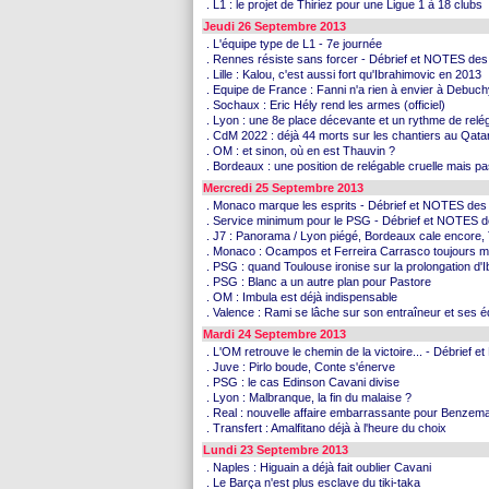
. L1 : le projet de Thiriez pour une Ligue 1 à 18 clubs
Jeudi 26 Septembre 2013
. L'équipe type de L1 - 7e journée
. Rennes résiste sans forcer - Débrief et NOTES d
. Lille : Kalou, c'est aussi fort qu'Ibrahimovic en 2013
. Equipe de France : Fanni n'a rien à envier à Debuch
. Sochaux : Eric Hély rend les armes (officiel)
. Lyon : une 8e place décevante et un rythme de relég
. CdM 2022 : déjà 44 morts sur les chantiers au Qatar
. OM : et sinon, où en est Thauvin ?
. Bordeaux : une position de relégable cruelle mais pa
Mercredi 25 Septembre 2013
. Monaco marque les esprits - Débrief et NOTES des
. Service minimum pour le PSG - Débrief et NOTES d
. J7 : Panorama / Lyon piégé, Bordeaux cale encore, 
. Monaco : Ocampos et Ferreira Carrasco toujours mu
. PSG : quand Toulouse ironise sur la prolongation d'I
. PSG : Blanc a un autre plan pour Pastore
. OM : Imbula est déjà indispensable
. Valence : Rami se lâche sur son entraîneur et ses éq
Mardi 24 Septembre 2013
. L'OM retrouve le chemin de la victoire... - Débrie
. Juve : Pirlo boude, Conte s'énerve
. PSG : le cas Edinson Cavani divise
. Lyon : Malbranque, la fin du malaise ?
. Real : nouvelle affaire embarrassante pour Benzem
. Transfert : Amalfitano déjà à l'heure du choix
Lundi 23 Septembre 2013
. Naples : Higuain a déjà fait oublier Cavani
. Le Barça n'est plus esclave du tiki-taka