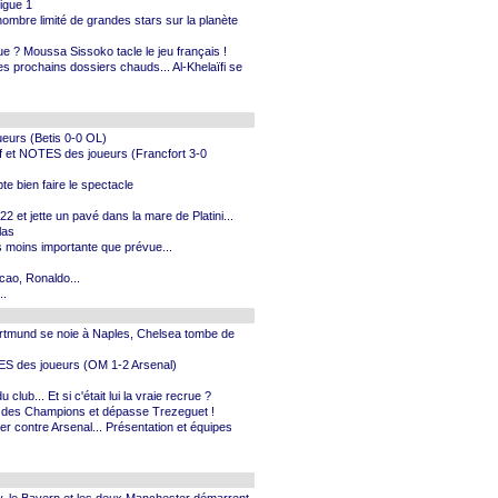
Ligue 1
nombre limité de grandes stars sur la planète
e ? Moussa Sissoko tacle le jeu français !
 les prochains dossiers chauds... Al-Khelaïfi se
ueurs (Betis 0-0 OL)
ef et NOTES des joueurs (Francfort 3-0
e bien faire le spectacle
2 et jette un pavé dans la mare de Platini...
las
s moins importante que prévue...
cao, Ronaldo...
..
rtmund se noie à Naples, Chelsea tombe de
TES des joueurs (OM 1-2 Arsenal)
lub... Et si c'était lui la vraie recrue ?
ue des Champions et dépasse Trezeguet !
er contre Arsenal... Présentation et équipes