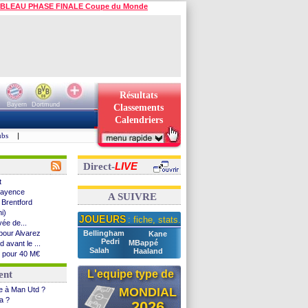
BLEAU PHASE FINALE Coupe du Monde
Résultats
Bayern
Dortmund
Classements
Calendriers
ubs
|
LIVE
Direct-
t
 Mayence
A SUIVRE
 Brentford
i)
JOUEURS
: fiche, stats...
vée de...
pour Alvarez
Bellingham
Kane
Pedri
MBappé
 avant le ...
Salah
Haaland
e pour 40 M€
ore
L'equipe type de
ent
rg
30 (officiel)
ce à Man Utd ?
MONDIAL
natia
ia ?
2026
compos