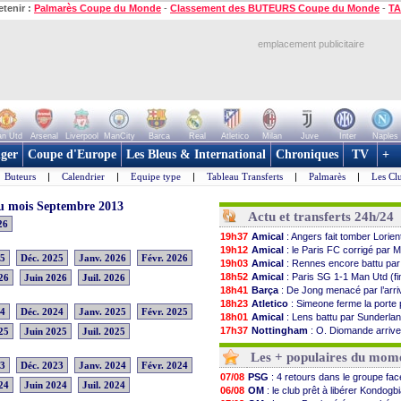
etenir :
Palmarès Coupe du Monde
-
Classement des BUTEURS Coupe du Monde
-
TA
emplacement publicitaire
n Utd
Arsenal
Liverpool
ManCity
Barca
Real
Atletico
Milan
Juve
Inter
Naples
ger
Coupe d'Europe
Les Bleus & International
Chroniques
TV
+
Buteurs
|
Calendrier
|
Equipe type
|
Tableau Transferts
|
Palmarès
|
Les Cl
 du mois Septembre 2013
Actu et transferts 24h/24
26
19h37
Amical
: Angers fait tomber Lorien
19h12
Amical
: le Paris FC corrigé par
25
Déc. 2025
Janv. 2026
Févr. 2026
19h03
Amical
: Rennes encore battu par
18h52
Amical
: Paris SG 1-1 Man Utd (fin
26
Juin 2026
Juil. 2026
18h41
Barça
: De Jong menacé par l’arri
18h23
Atletico
: Simeone ferme la porte 
24
Déc. 2024
Janv. 2025
Févr. 2025
18h01
Amical
: Lens battu par Sunderland
17h37
Nottingham
: O. Diomande arriv
25
Juin 2025
Juil. 2025
17h25
Amical
: Strasbourg s'incline enc
Les + populaires du mom
17h08
Amical
: Lille s'impose à Hambou
23
Déc. 2023
Janv. 2024
Févr. 2024
16h55
Lens
: Ganiou prolongé jusqu'en 20
07/08
PSG
: 4 retours dans le groupe fa
16h31
OM
: le PSG, les précisions de Be
24
Juin 2024
Juil. 2024
06/08
OM
: le club prêt à libérer Kondogb
16h11
Amical
: Paris SG-Man Utd, les 