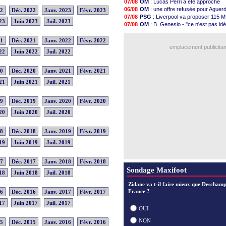
07/08
OM
: Lucas Perri a été approché
16h06
Amical
: Chelsea corrige l'AC Mil
06/08
OM
: une offre refusée pour Aguer
22
Déc. 2022
Janv. 2023
Févr. 2023
15h48
Argentine
: Messi perd son papa
07/08
PSG
: Liverpool va proposer 115 M
15h41
Amical
: l'Inter s'offre la Juventus
23
Juin 2023
Juil. 2023
07/08
OM
: B. Genesio - "ce n'est pas idé
15h21
Atletico
: Almada rejoint River Plat
08/08
Real
: Mourinho durcit les règles
15h14
Monaco
: Camara a la cote en Ang
07/08
L1
: prison avec sursis requis cont
21
Déc. 2021
Janv. 2022
Févr. 2022
14h59
Amical
: encore une défaite pour
emplacement publicitai
14h43
OM
: la piste Goore en attaque
22
Juin 2022
Juil. 2022
14h14
PSG
: ça négocie avec le Barça p
13h59
Amical
: Rennes s'incline contre 
20
Déc. 2020
Janv. 2021
Févr. 2021
13h55
Arsenal
: c'est signé pour Guimara
13h48
Amical
: Le Mans concède un nul
21
Juin 2021
Juil. 2021
Voir les brèves précéden
19
Déc. 2019
Janv. 2020
Févr. 2020
20
Juin 2020
Juil. 2020
18
Déc. 2018
Janv. 2019
Févr. 2019
19
Juin 2019
Juil. 2019
17
Déc. 2017
Janv. 2018
Févr. 2018
Sondage Maxifoot
18
Juin 2018
Juil. 2018
Zidane va t-il faire mieux que Deschamp
France ?
16
Déc. 2016
Janv. 2017
Févr. 2017
17
Juin 2017
Juil. 2017
OUI
NON
15
Déc. 2015
Janv. 2016
Févr. 2016