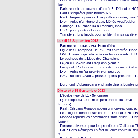
. Ligue des Champions : le Real cartonne Galatasara
bien...
. Paris réussit son examen d'entrée ! - Débrief et 
. Faut-il s'inquiéter pour Bordeaux ?
. PSG : l'argent a poussé Thiago Silva à rester, mais 
. Lyon : Aulas n'en démord pas, Ménès veut l'oublier
. Sondage : La France ira au Mondial, mais ...
. PSG : pourquoi Ancelotti est parti
. Transfert : Ibrahimovic pourrait bien finir sa carrière
Lundi 16 Septembre 2013
. Baromètre : Lucas vivra, Hugo délire...
. Ligue des Champions : le PSG fait sa rentrée, Blan
. OM : Thauvin rejette la faute sur les dirigeants du 
. Le business de la Ligue des Champions !
. Le jeu du Bayern est-il trop ennuyeux ?
. Liverpool : Rodgers ne fera pas de cadeau à Sakho.
. Lyon : Aulas en fait peut-être un peu trop...
. PSG : relations avec la presse, sports proscrits... 
!
. Dortmund : Aubameyang enchante déjà la Bundeslig
Dimanche 15 Septembre 2013
. L'équipe type de L1 - 5e journée
. Lyon stoppe la série, mais perd encore du terrain..
Rennes)
. Real : Cristiano Ronaldo obtient un nouveau contrat 
. Les Dogues tombent sur un os... - Débrief et NOTES
. Monaco reprend les commandes sans briller... - D
Lorient)
. Fortunes diverses pour les premières d'Ozil et de T
. EdF : Lloris n'était pas en état de jouer contre la 
?