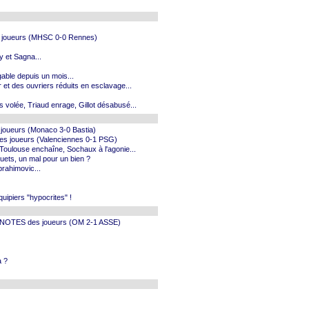
es joueurs (MHSC 0-0 Rennes)
y et Sagna...
able depuis un mois...
 et des ouvriers réduits en esclavage...
s volée, Triaud enrage, Gillot désabusé...
 joueurs (Monaco 3-0 Bastia)
es joueurs (Valenciennes 0-1 PSG)
Toulouse enchaîne, Sochaux à l'agonie...
ets, un mal pour un bien ?
brahimovic...
uipiers "hypocrites" !
f et NOTES des joueurs (OM 2-1 ASSE)
a ?