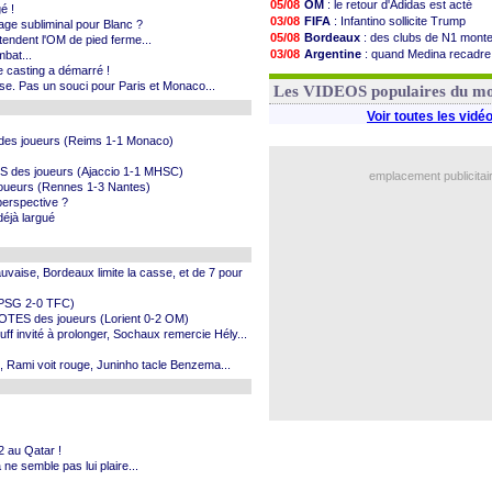
05/08
OM
: le retour d'Adidas est acté
é !
03/08
FIFA
: Infantino sollicite Trump
age subliminal pour Blanc ?
05/08
Bordeaux
: des clubs de N1 mont
endent l'OM de pied ferme...
03/08
Argentine
: quand Medina recadre
bat...
e casting a démarré !
03/08
Real
: le démenti de Leipzig pour 
sse. Pas un souci pour Paris et Monaco...
03/08
OM
: Paixão attire un 2e club angla
Les VIDEOS populaires du m
Voir toutes les vidé
 des joueurs (Reims 1-1 Monaco)
OTES des joueurs (Ajaccio 1-1 MHSC)
emplacement publicitai
joueurs (Rennes 1-3 Nantes)
perspective ?
déjà largué
auvaise, Bordeaux limite la casse, et de 7 pour
 (PSG 2-0 TFC)
 NOTES des joueurs (Lorient 0-2 OM)
cuff invité à prolonger, Sochaux remercie Hély...
e, Rami voit rouge, Juninho tacle Benzema...
22 au Qatar !
 ne semble pas lui plaire...