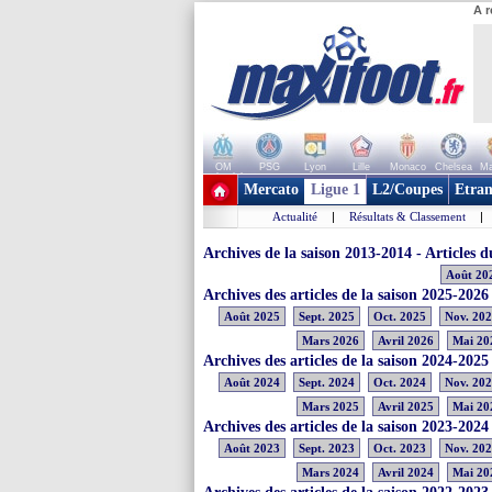
A r
OM
PSG
Lyon
Lille
Monaco
Chelsea
Ma
+ de clubs
Mercato
Ligue 1
L2/Coupes
Etran
Actualité
|
Résultats & Classement
|
Archives de la saison 2013-2014 - Articles
Août 20
Archives des articles de la saison 2025-2026
Août 2025
Sept. 2025
Oct. 2025
Nov. 20
Mars 2026
Avril 2026
Mai 20
Archives des articles de la saison 2024-2025
Août 2024
Sept. 2024
Oct. 2024
Nov. 20
Mars 2025
Avril 2025
Mai 20
Archives des articles de la saison 2023-2024
Août 2023
Sept. 2023
Oct. 2023
Nov. 20
Mars 2024
Avril 2024
Mai 20