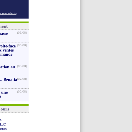
s précédents
ment
(07/08)
masse
(06/08)
volte-face
x ventes
iomandé
(06/08)
gation au
(07/08)
.. Benatia
(06/08)
s une
)
jours
€ !
 LdC
orres