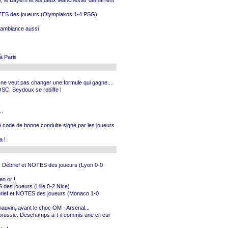
y, le Bayern et les deux Manchester démarrent
NOTES des joueurs (Olympiakos 1-4 PSG)
l'ambiance aussi
 à Paris
c ne veut pas changer une formule qui gagne...
LOSC, Seydoux se rebiffe !
..
Le code de bonne conduite signé par les joueurs
a !
. - Débrief et NOTES des joueurs (Lyon 0-0
en or !
 des joueurs (Lille 0-2 Nice)
ébrief et NOTES des joueurs (Monaco 1-0
hauvin, avant le choc OM - Arsenal...
Biélorussie. Deschamps a-t-il commis une erreur