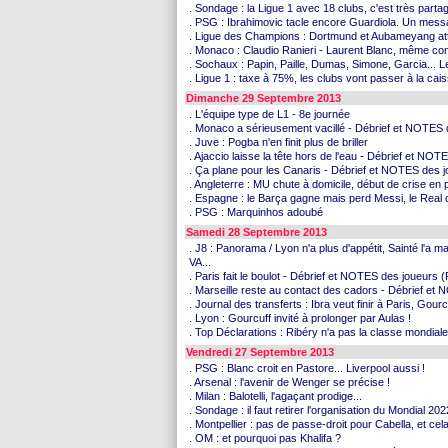
. Sondage : la Ligue 1 avec 18 clubs, c'est très partag
. PSG : Ibrahimovic tacle encore Guardiola. Un mess
. Ligue des Champions : Dortmund et Aubameyang att
. Monaco : Claudio Ranieri - Laurent Blanc, même com
. Sochaux : Papin, Paille, Dumas, Simone, Garcia... L
. Ligue 1 : taxe à 75%, les clubs vont passer à la cai
Dimanche 29 Septembre 2013
. L'équipe type de L1 - 8e journée
. Monaco a sérieusement vacillé - Débrief et NOTES
. Juve : Pogba n'en finit plus de briller
. Ajaccio laisse la tête hors de l'eau - Débrief et N
. Ça plane pour les Canaris - Débrief et NOTES des 
. Angleterre : MU chute à domicile, début de crise en 
. Espagne : le Barça gagne mais perd Messi, le Real 
. PSG : Marquinhos adoubé
Samedi 28 Septembre 2013
. J8 : Panorama / Lyon n'a plus d'appétit, Sainté l'a m
VA...
. Paris fait le boulot - Débrief et NOTES des joueurs
. Marseille reste au contact des cadors - Débrief et
. Journal des transferts : Ibra veut finir à Paris, Gour
. Lyon : Gourcuff invité à prolonger par Aulas !
. Top Déclarations : Ribéry n'a pas la classe mondial
Vendredi 27 Septembre 2013
. PSG : Blanc croit en Pastore... Liverpool aussi !
. Arsenal : l'avenir de Wenger se précise !
. Milan : Balotelli, l'agaçant prodige...
. Sondage : il faut retirer l'organisation du Mondial 20
. Montpellier : pas de passe-droit pour Cabella, et cela
. OM : et pourquoi pas Khalifa ?