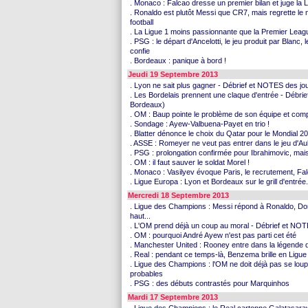
. Monaco : Falcao dresse un premier bilan et juge la 
. Ronaldo est plutôt Messi que CR7, mais regrette le 
football
. La Ligue 1 moins passionnante que la Premier Leagu
. PSG : le départ d'Ancelotti, le jeu produit par Blanc,
confie
. Bordeaux : panique à bord !
Jeudi 19 Septembre 2013
. Lyon ne sait plus gagner - Débrief et NOTES des jo
. Les Bordelais prennent une claque d'entrée - Débri
Bordeaux)
. OM : Baup pointe le problème de son équipe et compt
. Sondage : Ayew-Valbuena-Payet en trio !
. Blatter dénonce le choix du Qatar pour le Mondial 202
. ASSE : Romeyer ne veut pas entrer dans le jeu d'Au
. PSG : prolongation confirmée pour Ibrahimovic, mai
. OM : il faut sauver le soldat Morel !
. Monaco : Vasilyev évoque Paris, le recrutement, Fal
. Ligue Europa : Lyon et Bordeaux sur le grill d'entrée.
Mercredi 18 Septembre 2013
. Ligue des Champions : Messi répond à Ronaldo, Do
haut...
. L'OM prend déjà un coup au moral - Débrief et NO
. OM : pourquoi André Ayew n'est pas parti cet été
. Manchester United : Rooney entre dans la légende du c
. Real : pendant ce temps-là, Benzema brille en Lig
. Ligue des Champions : l'OM ne doit déjà pas se loup
probables
. PSG : des débuts contrastés pour Marquinhos
Mardi 17 Septembre 2013