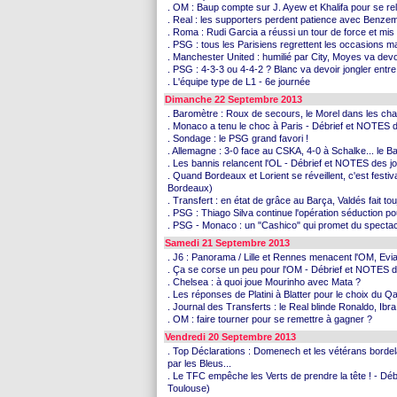
. OM : Baup compte sur J. Ayew et Khalifa pour se rel
. Real : les supporters perdent patience avec Benzem
. Roma : Rudi Garcia a réussi un tour de force et mis 
. PSG : tous les Parisiens regrettent les occasions 
. Manchester United : humilié par City, Moyes va devo
. PSG : 4-3-3 ou 4-4-2 ? Blanc va devoir jongler entre
. L'équipe type de L1 - 6e journée
Dimanche 22 Septembre 2013
. Baromètre : Roux de secours, le Morel dans les cha
. Monaco a tenu le choc à Paris - Débrief et NOTES
. Sondage : le PSG grand favori !
. Allemagne : 3-0 face au CSKA, 4-0 à Schalke... le Ba
. Les bannis relancent l'OL - Débrief et NOTES des 
. Quand Bordeaux et Lorient se réveillent, c'est festi
Bordeaux)
. Transfert : en état de grâce au Barça, Valdés fait t
. PSG : Thiago Silva continue l'opération séduction 
. PSG - Monaco : un "Cashico" qui promet du spectacl
Samedi 21 Septembre 2013
. J6 : Panorama / Lille et Rennes menacent l'OM, Evia
. Ça se corse un peu pour l'OM - Débrief et NOTES d
. Chelsea : à quoi joue Mourinho avec Mata ?
. Les réponses de Platini à Blatter pour le choix du Qa
. Journal des Transferts : le Real blinde Ronaldo, Ibr
. OM : faire tourner pour se remettre à gagner ?
Vendredi 20 Septembre 2013
. Top Déclarations : Domenech et les vétérans borde
par les Bleus...
. Le TFC empêche les Verts de prendre la tête ! - D
Toulouse)