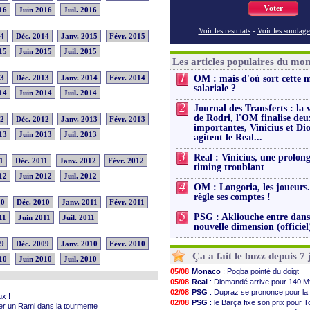
Voter
16
Juin 2016
Juil. 2016
Voir les resultats
-
Voir les sondage
14
Déc. 2014
Janv. 2015
Févr. 2015
15
Juin 2015
Juil. 2015
Les articles populaires du mo
1
13
Déc. 2013
Janv. 2014
Févr. 2014
OM : mais d'où sort cette 
salariale ?
14
Juin 2014
Juil. 2014
2
Journal des Transferts : la 
de Rodri, l'OM finalise deu
12
Déc. 2012
Janv. 2013
Févr. 2013
importantes, Vinicius et D
13
Juin 2013
Juil. 2013
agitent le Real...
3
Real : Vinicius, une prolon
1
Déc. 2011
Janv. 2012
Févr. 2012
timing troublant
12
Juin 2012
Juil. 2012
4
OM : Longoria, les joueurs.
règle ses comptes !
10
Déc. 2010
Janv. 2011
Févr. 2011
5
PSG : Akliouche entre dan
11
Juin 2011
Juil. 2011
nouvelle dimension (officiel
09
Déc. 2009
Janv. 2010
Févr. 2010
Ça a fait le buzz depuis 7 
10
Juin 2010
Juil. 2010
05/08
Monaco
: Pogba pointé du doigt
05/08
Real
: Diomandé arrive pour 140 M
..
02/08
PSG
: Dupraz se prononce pour la
x !
02/08
PSG
: le Barça fixe son prix pour T
cer un Rami dans la tourmente