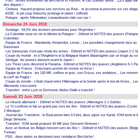
. PSG : ventes imminentes de Berchiche et Pastore, le cas Guedes divise... Ça s'agite da
des départs !
. Chelsea : Hazard propose ses services au Real... et accentue la pression sur ses dirige
. ASSE : le joli coup Debuchy prolonge le plaisir ! (officiel)
. Pologne : après l'élimination, Lewandowski vide son sac !
Dimanche 24 Juin 2018
. Sondage : 59,5% des lecteurs pessimistes pour l'Argentine !
. La Colombie reste en vie et élimine la Pologne ! - Débrief et NOTES des joueurs (Pologn
Colombie)
. Equipe de France : Mandanda, Kimpembe, Lemar... Les possibles changements face au
Danemark
. Les Samouraïs n'ont pas rendu les armes - Débrief et NOTES des joueurs (Japon 2-2 S
. Coupe du monde : et si l'Angleterre et la Belgique étaient départagées par un tirage au so
. Sénégal : les joueurs dansent avant le Japon !
. Les Three Lions dévorent le Panama - Débrief et NOTES des joueurs (Angleterre 6-1 P
. Equipe de France : Griezmann promet de revenir en force !
. Equipe de France : les 100 M€, coiffure et grec, son Grizou, ses ambitions... Les moment
la conf' de Pogba !
. Coupe du monde : c'était chaud entre l'Allemagne et la Suède après le but de Kroos... Le
Allemands s'excusent
. Transfert : entre Lyon et Dortmund, Abdou Diallo a tranché !
Samedi 23 Juin 2018
. Le miracle allemand ! - Débrief et NOTES des joueurs (Allemagne 2-1 Suède)
. Le Tri confirme et fait un grand pas vers les 8es - Débrief et NOTES des joueurs (Corée
2 Mexique)
. Journal des Transferts : le Real pense bien à Fekir, deux ogres sur Kanté, l'OM tente le fi
Diego Simeone...
. Transfert : l'OM aurait proposé 40 M€ pour Giovanni Simeone !
. Avec un festival, les Belges foncent vers les 8es ! - Débrief et NOTES des joueurs (Belg
Tunisie)
. PSG : deux pistes se dessinent pour remplacer Berchiche !