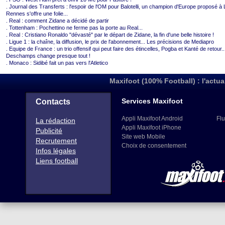
. Journal des Transferts : l'espoir de l'OM pour Balotelli, un champion d'Europe proposé à
Rennes s'offre une folie...
. Real : comment Zidane a décidé de partir
. Tottenham : Pochettino ne ferme pas la porte au Real...
. Real : Cristiano Ronaldo "dévasté" par le départ de Zidane, la fin d'une belle histoire !
. Ligue 1 : la chaîne, la diffusion, le prix de l'abonnement... Les précisions de Mediapro
. Equipe de France : un trio offensif qui peut faire des étincelles, Pogba et Kanté de retour..
Deschamps change presque tout !
. Monaco : Sidibé fait un pas vers l'Atletico
Maxifoot (100% Football) : l'actua
Services Maxifoot
Contacts
Appli Maxifoot Android
Flu
La rédaction
Appli Maxifoot iPhone
Publicité
Site web Mobile
Recrutement
Choix de consentement
Infos légales
Liens football