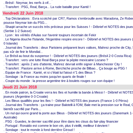
. Brésil : Neymar, les nerfs à vif...
. Transfert : PSG, Real, Barça... La rude bataille pour Kanté !
Vendredi 22 Juin 2018
. Top Déclarations : Evra scotché par CR7, Ramos s'embrouille avec Maradona, Ze Robe
pousse Neymar loin du PSG...
. Shaqiri arrache un succès très précieux pour les Suisses ! - Débrief et NOTES des joue
(Serbie 1-2 Suisse)
. Lyon : les vérités d'Aulas sur l'avenir toujours incertain de Fekir
. Le Nigeria douche l'Islande, l'Argentine respire encore ! - Débrief et NOTES des joueurs 
0 Islande)
. Journal des Transferts : deux Parisiens préparent leurs valises, Mahrez proche de City,
pas sûr de finir le Mondial...
. Le Brésil au bout du suspense ! - Débrief et NOTES des joueurs (Brésil 2-0 Costa Rica)
. Transfert : vers une lutte Real-Barça pour la pépite mexicaine Lozano ?
. Transfert : après 2 ans d'attente, Mahrez devrait enfin signer à Manchester City !
. Transfert : Pastore arrive à Rome, Berchiche proche de Bilbao... Ça bouge au PSG !
. Equipe de France : Kanté, et si c'était lui l'atout n°1 des Bleus ?
. Sondage : la France au moins jusqu'en quarts de finale !
. Coupe du monde : la presse argentine tire à boulets rouges sur son équipe !
Jeudi 21 Juin 2018
. En mode patron, la Croatie verra les 8es et humilie la bande à Messi ! - Débrief et NOTE
joueurs (Argentine 0-3 Croatie)
. Les Bleus qualifiés pour les 8es ! - Débrief et NOTES des joueurs (France 1-0 Pérou)
. Journal des Transferts : ça traine pour Balotelli à l'OM, Bale met la pression sur le Real
bientôt sacrifié par Paris...
. Un nul qui ouvre grand la porte aux Bleus - Débrief et NOTES des joueurs (Danemark 1-
Australie)
. PSG : Guedes, le dernier sacrifié pour être dans les clous du fair-play financier
. Portugal : Ronaldo est comme le bon vin, plus il vieillit, meilleur il devient !
. Sondage : tout le monde à fond derrière Giroud !