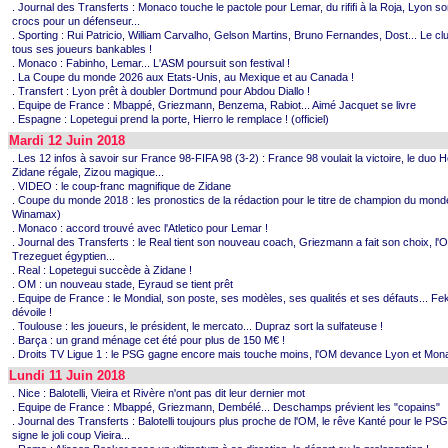
. Journal des Transferts : Monaco touche le pactole pour Lemar, du rififi à la Roja, Lyon sor
crocs pour un défenseur...
. Sporting : Rui Patricio, William Carvalho, Gelson Martins, Bruno Fernandes, Dost... Le cl
tous ses joueurs bankables !
. Monaco : Fabinho, Lemar... L'ASM poursuit son festival !
. La Coupe du monde 2026 aux Etats-Unis, au Mexique et au Canada !
. Transfert : Lyon prêt à doubler Dortmund pour Abdou Diallo !
. Equipe de France : Mbappé, Griezmann, Benzema, Rabiot... Aimé Jacquet se livre
. Espagne : Lopetegui prend la porte, Hierro le remplace ! (officiel)
Mardi 12 Juin 2018
. Les 12 infos à savoir sur France 98-FIFA 98 (3-2) : France 98 voulait la victoire, le duo 
Zidane régale, Zizou magique...
. VIDEO : le coup-franc magnifique de Zidane
. Coupe du monde 2018 : les pronostics de la rédaction pour le titre de champion du mond
Winamax)
. Monaco : accord trouvé avec l'Atletico pour Lemar !
. Journal des Transferts : le Real tient son nouveau coach, Griezmann a fait son choix, l'
Trezeguet égyptien...
. Real : Lopetegui succède à Zidane !
. OM : un nouveau stade, Eyraud se tient prêt
. Equipe de France : le Mondial, son poste, ses modèles, ses qualités et ses défauts... Fek
dévoile !
. Toulouse : les joueurs, le président, le mercato... Dupraz sort la sulfateuse !
. Barça : un grand ménage cet été pour plus de 150 M€ !
. Droits TV Ligue 1 : le PSG gagne encore mais touche moins, l'OM devance Lyon et Mon
Lundi 11 Juin 2018
. Nice : Balotelli, Vieira et Rivère n'ont pas dit leur dernier mot
. Equipe de France : Mbappé, Griezmann, Dembélé... Deschamps prévient les "copains"
. Journal des Transferts : Balotelli toujours plus proche de l'OM, le rêve Kanté pour le PSG
signe le joli coup Vieira...