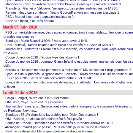
. Lyon : Aulas doit-il encore miser sur Mariano ou le vendre en cas de belle offre ?
. Manchester City : Guardiola raciste ? De Bruyne, Boateng et Kimmich répondent
. Transferts : Gameiro, Valbuena, Vainqueur... Les pistes ambitieuses de l'ASSE
. Rennes : déçu par son départ, Yoann Gourcuff envoie un message à la Ligue 1
. PSG : Marquinhos, une stagnation inquiétante ?
. Chelsea : Blanc, c'est très sérieux !
Mardi 05 Juin 2018
. PSG : un véritable ménage, des cadres en danger, trois intouchables... Henrique prépare
grandes manoeuvres !
. Sondage : Mario Balotelli à l'OM ? Vous approuvez à 84% !
. Real : critiqué, Ramos balance avec ironie ses vérités sur Salah et Karius !
. Journal des Transferts : Falcao est sur le marché, les priorités de Lyon, Yaya Touré dirait
l'OM mais...
. Coupe du monde 2018 : l'équipe type des absents !
. Coupe du monde 2018 : pourquoi Gianni Infantino est plus serein que jamais pour l'assis
vidéo
. Bordeaux : Malcom ne sera pas vendu à moins de 40 M€, le club est-il trop gourmand ?
. Lyon : les deux priorités, le "grand nom", Ben Arfa... Aulas dresse la feuille de route du m
. PSG : pour 2018-2019, le club doit vendre entre 70 et 90 M€
. Equipe de France : les buts, son rôle de leader, son attitude... Les vérités de Pogba face
critiques !
Lundi 04 Juin 2018
. Barça : Lenglet, l'autre cas à la "Griezmann"
. OM : libre, Yaya Touré est très intéressé !
. Journal des Transferts : Sanson plaît à des cadors européens, le suspense Griezmann, 
du Real pour Neymar...
. Sondage : 57,1% d'opinions favorables pour Didier Deschamps !
. OM : Balotelli, sa clause libératoire prête à être payée !
. Equipe de France : Domenech livre ses vérités sur l'affaire Anelka de 2010
. Allemagne : maudit par le passé, Reus va enfin jouer la Coupe du monde
. Real : le vestiaire des Merengue continue de draguer Neymar