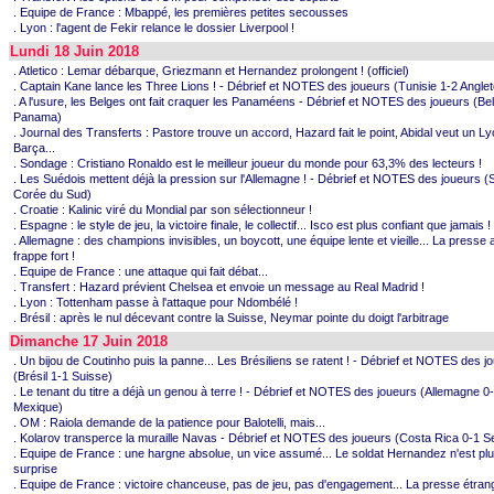
. Equipe de France : Mbappé, les premières petites secousses
. Lyon : l'agent de Fekir relance le dossier Liverpool !
Lundi 18 Juin 2018
. Atletico : Lemar débarque, Griezmann et Hernandez prolongent ! (officiel)
. Captain Kane lance les Three Lions ! - Débrief et NOTES des joueurs (Tunisie 1-2 Anglet
. A l'usure, les Belges ont fait craquer les Panaméens - Débrief et NOTES des joueurs (Be
Panama)
. Journal des Transferts : Pastore trouve un accord, Hazard fait le point, Abidal veut un L
Barça...
. Sondage : Cristiano Ronaldo est le meilleur joueur du monde pour 63,3% des lecteurs !
. Les Suédois mettent déjà la pression sur l'Allemagne ! - Débrief et NOTES des joueurs 
Corée du Sud)
. Croatie : Kalinic viré du Mondial par son sélectionneur !
. Espagne : le style de jeu, la victoire finale, le collectif... Isco est plus confiant que jamais !
. Allemagne : des champions invisibles, un boycott, une équipe lente et vieille... La presse
frappe fort !
. Equipe de France : une attaque qui fait débat...
. Transfert : Hazard prévient Chelsea et envoie un message au Real Madrid !
. Lyon : Tottenham passe à l'attaque pour Ndombélé !
. Brésil : après le nul décevant contre la Suisse, Neymar pointe du doigt l'arbitrage
Dimanche 17 Juin 2018
. Un bijou de Coutinho puis la panne... Les Brésiliens se ratent ! - Débrief et NOTES des j
(Brésil 1-1 Suisse)
. Le tenant du titre a déjà un genou à terre ! - Débrief et NOTES des joueurs (Allemagne 0
Mexique)
. OM : Raiola demande de la patience pour Balotelli, mais...
. Kolarov transperce la muraille Navas - Débrief et NOTES des joueurs (Costa Rica 0-1 S
. Equipe de France : une hargne absolue, un vice assumé... Le soldat Hernandez n'est pl
surprise
. Equipe de France : victoire chanceuse, pas de jeu, pas d'engagement... La presse étran