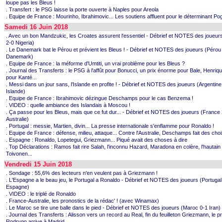
loupe pas les Bleus !
. Transfert : le PSG laisse la porte ouverte à Naples pour Areola
. Equipe de France : Mourinho, Ibrahimovic... Les soutiens affluent pour le déterminant Po
Samedi 16 Juin 2018
. Avec un bon Mandzukic, les Croates assurent l'essentiel - Débrief et NOTES des joueurs
2-0 Nigeria)
. Le Danemark bat le Pérou et prévient les Bleus ! - Débrief et NOTES des joueurs (Pérou
Danemark)
. Equipe de France : la méforme d'Umtiti, un vrai problème pour les Bleus ?
. Journal des Transferts : le PSG à l'affût pour Bonucci, un prix énorme pour Bale, Henriqu
pour Kanté...
. Messi dans un jour sans, l'Islande en profite ! - Débrief et NOTES des joueurs (Argentine
Islande)
. Equipe de France : Ibrahimovic dézingue Deschamps pour le cas Benzema !
. VIDEO : quelle ambiance des Islandais à Moscou !
. Ça passe pour les Bleus, mais que ce fut dur... - Débrief et NOTES des joueurs (France
Australie)
. Portugal : messie, Martien, divin... La presse internationale s'enflamme pour Ronaldo !
. Equipe de France : défense, milieu, attaque... Contre l'Australie, Deschamps fait des choix
. Espagne : Ronaldo, Lopetegui, Griezmann... Piqué avait des choses à dire
. Top Déclarations : Ramos fait rire Salah, l'inconnu Hazard, Maradona en colère, l'hautain
Toivonen...
Vendredi 15 Juin 2018
. Sondage : 55,6% des lecteurs n'en veulent pas à Griezmann !
. L'Espagne a le beau jeu, le Portugal a Ronaldo - Débrief et NOTES des joueurs (Portugal
Espagne)
. VIDEO : le triplé de Ronaldo
. France-Australie, les pronostics de la rédac' ! (avec Winamax)
. Le Maroc se tire une balle dans le pied - Débrief et NOTES des joueurs (Maroc 0-1 Iran)
. Journal des Transferts : Alisson vers un record au Real, fin du feuilleton Griezmann, le p
Rodrygo arrive à Madrid...