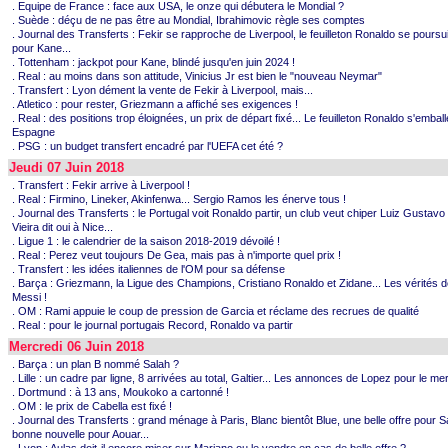
. Equipe de France : face aux USA, le onze qui débutera le Mondial ?
. Suède : déçu de ne pas être au Mondial, Ibrahimovic règle ses comptes
. Journal des Transferts : Fekir se rapproche de Liverpool, le feuilleton Ronaldo se poursui
pour Kane...
. Tottenham : jackpot pour Kane, blindé jusqu'en juin 2024 !
. Real : au moins dans son attitude, Vinicius Jr est bien le "nouveau Neymar"
. Transfert : Lyon dément la vente de Fekir à Liverpool, mais...
. Atletico : pour rester, Griezmann a affiché ses exigences !
. Real : des positions trop éloignées, un prix de départ fixé... Le feuilleton Ronaldo s'embal
Espagne
. PSG : un budget transfert encadré par l'UEFA cet été ?
Jeudi 07 Juin 2018
. Transfert : Fekir arrive à Liverpool !
. Real : Firmino, Lineker, Akinfenwa... Sergio Ramos les énerve tous !
. Journal des Transferts : le Portugal voit Ronaldo partir, un club veut chiper Luiz Gustavo
Vieira dit oui à Nice...
. Ligue 1 : le calendrier de la saison 2018-2019 dévoilé !
. Real : Perez veut toujours De Gea, mais pas à n'importe quel prix !
. Transfert : les idées italiennes de l'OM pour sa défense
. Barça : Griezmann, la Ligue des Champions, Cristiano Ronaldo et Zidane... Les vérités d
Messi !
. OM : Rami appuie le coup de pression de Garcia et réclame des recrues de qualité
. Real : pour le journal portugais Record, Ronaldo va partir
Mercredi 06 Juin 2018
. Barça : un plan B nommé Salah ?
. Lille : un cadre par ligne, 8 arrivées au total, Galtier... Les annonces de Lopez pour le me
. Dortmund : à 13 ans, Moukoko a cartonné !
. OM : le prix de Cabella est fixé !
. Journal des Transferts : grand ménage à Paris, Blanc bientôt Blue, une belle offre pour S
bonne nouvelle pour Aouar...