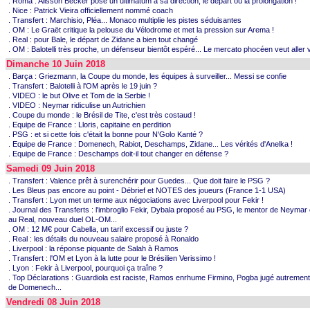
. Roma : Alisson Becker pose un ultimatum à sa direction, le départ ou la prolongation !
. Nice : Patrick Vieira officiellement nommé coach
. Transfert : Marchisio, Pléa... Monaco multiplie les pistes séduisantes
. OM : Le Graët critique la pelouse du Vélodrome et met la pression sur Arema !
. Real : pour Bale, le départ de Zidane a bien tout changé
. OM : Balotelli très proche, un défenseur bientôt espéré... Le mercato phocéen veut aller v
Dimanche 10 Juin 2018
. Barça : Griezmann, la Coupe du monde, les équipes à surveiller... Messi se confie
. Transfert : Balotelli à l'OM après le 19 juin ?
. VIDEO : le but Olive et Tom de la Serbie !
. VIDEO : Neymar ridiculise un Autrichien
. Coupe du monde : le Brésil de Tite, c'est très costaud !
. Equipe de France : Lloris, capitaine en perdition
. PSG : et si cette fois c'était la bonne pour N'Golo Kanté ?
. Equipe de France : Domenech, Rabiot, Deschamps, Zidane... Les vérités d'Anelka !
. Equipe de France : Deschamps doit-il tout changer en défense ?
Samedi 09 Juin 2018
. Transfert : Valence prêt à surenchérir pour Guedes... Que doit faire le PSG ?
. Les Bleus pas encore au point - Débrief et NOTES des joueurs (France 1-1 USA)
. Transfert : Lyon met un terme aux négociations avec Liverpool pour Fekir !
. Journal des Transferts : l'imbroglio Fekir, Dybala proposé au PSG, le mentor de Neyma
au Real, nouveau duel OL-OM...
. OM : 12 M€ pour Cabella, un tarif excessif ou juste ?
. Real : les détails du nouveau salaire proposé à Ronaldo
. Liverpool : la réponse piquante de Salah à Ramos
. Transfert : l'OM et Lyon à la lutte pour le Brésilien Verissimo !
. Lyon : Fekir à Liverpool, pourquoi ça traîne ?
. Top Déclarations : Guardiola est raciste, Ramos enrhume Firmino, Pogba jugé autrement,
de Domenech...
Vendredi 08 Juin 2018