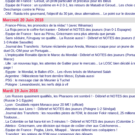
. Equipe de France : Giroud, un profil particulier et précieux pour les Bleus
. Equipe de France : un système en 4-2-3-1, les retours de Matuidi et Giroud... Les choix 
Deschamps contre le Pérou
. OM : Raiola très gourmand, l'objectif du 30 juin, deux alternatives... Le point sur le dossier
Mercredi 20 Juin 2018
. France-Pérou, les pronostics de la rédac' ! (avec Winamax)
. La Roja perce le coffre-fort iranien - Débrief et NOTES des joueurs (Iran 0-1 Espagne)
. Equipe de France : face au Pérou, Griezmann sera plus attendu que jamais
. Sans séduire, l'Uruguay se qualifie... La Russie aussi ! - Débrief et NOTES des joueurs
1-0 Arabie Saoudite)
. Journal des Transferts : fortune réclamée pour Areola, Monaco craque pour un jeune de
duel OL-OM pour un Portugais...
. L'impitoyable Ronaldo éjecte le Maroc du Mondial - Débrief et NOTES des joueurs (Portu
Maroc)
. Lille : un nouveau logo, les attentes de Galtier pour le mercato... Le LOSC bien décidé à t
page !
. Egypte : le Mondial, le Ballon d'Or... Les rêves brisés de Mohamed Salah
. Argentine : l'Albiceleste fait front derrière Messi, Dybala aussi
. PSG : le message clair de Meunier à Tuchel
. Pologne : Lewandowski, les nerfs déjà à vif
Mardi 19 Juin 2018
. Les Russes quasiment qualifiés, les Pharaons ont sombré ! - Débrief et NOTES des jou
(Russie 3-1 Egypte)
. Lyon : Geubbels rejoint Monaco pour 20 M€ ! (officiel)
. Attention aux Lions ! - Débrief et NOTES des joueurs (Pologne 1-2 Sénégal)
. Journal des Transferts : les nouvelles pistes de l'OM, le dossier Fekir relancé, 25 million
Toulouse...
. La Colombie se fait hara-kiri en 3 minutes ! - Débrief et NOTES des joueurs (Colombie 1
. Atletico : Griezmann, une décision qui risque de coûter cher aux Colchoneros...
. Equipe de France : Pogba, Lloris, Mbappé... Varane défend ses coéquipiers !
. Transfert : les options de l'OM pour compenser des départs