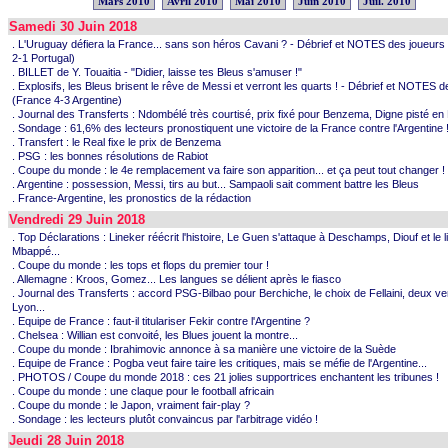
Mars 2010
Avril 2010
Mai 2010
Juin 2010
Juil. 2010
Samedi 30 Juin 2018
. L'Uruguay défiera la France... sans son héros Cavani ? - Débrief et NOTES des joueur
2-1 Portugal)
. BILLET de Y. Touaitia - "Didier, laisse tes Bleus s'amuser !"
. Explosifs, les Bleus brisent le rêve de Messi et verront les quarts ! - Débrief et NOTES 
(France 4-3 Argentine)
. Journal des Transferts : Ndombélé très courtisé, prix fixé pour Benzema, Digne pisté en 
. Sondage : 61,6% des lecteurs pronostiquent une victoire de la France contre l'Argentine 
. Transfert : le Real fixe le prix de Benzema
. PSG : les bonnes résolutions de Rabiot
. Coupe du monde : le 4e remplacement va faire son apparition... et ça peut tout changer !
. Argentine : possession, Messi, tirs au but... Sampaoli sait comment battre les Bleus
. France-Argentine, les pronostics de la rédaction
Vendredi 29 Juin 2018
. Top Déclarations : Lineker réécrit l'histoire, Le Guen s'attaque à Deschamps, Diouf et le li
Mbappé...
. Coupe du monde : les tops et flops du premier tour !
. Allemagne : Kroos, Gomez... Les langues se délient après le fiasco
. Journal des Transferts : accord PSG-Bilbao pour Berchiche, le choix de Fellaini, deux ve
Lyon...
. Equipe de France : faut-il titulariser Fekir contre l'Argentine ?
. Chelsea : Willian est convoité, les Blues jouent la montre...
. Coupe du monde : Ibrahimovic annonce à sa manière une victoire de la Suède
. Equipe de France : Pogba veut faire taire les critiques, mais se méfie de l'Argentine...
. PHOTOS / Coupe du monde 2018 : ces 21 jolies supportrices enchantent les tribunes !
. Coupe du monde : une claque pour le football africain
. Coupe du monde : le Japon, vraiment fair-play ?
. Sondage : les lecteurs plutôt convaincus par l'arbitrage vidéo !
Jeudi 28 Juin 2018