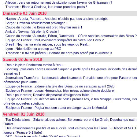
. Atletico : vers un retournement de situation pour l'avenir de Griezmann ?
. Transfert : Blanc à Chelsea, la rumeur prend du poids !
Dimanche 03 Juin 2018
. Naples : Areola, Pastore... Ancelotti n'oublie pas ses anciens protégés
. Barça : Umtiti va officiellement prolonger !
. Coupe du monde : le Brésil est prêt, Neymar aussi !
. Amical : Neymar fait plier la Croatie !
. Coupe du monde : Australie, Pérou, Danemark... Où en sont les adversaires des Bleus ?
. Equipe de France : faut-il vraiment s'inquiéter du niveau de Lloris ?
. Brésil : Neymar va enfin rejouer, sous les yeux du Real...
. Lyon : Ndombélé met un stop au PSG
. Transfert : l'OM est prévenu, Benatia ne sera pas bradé par la Juventus
Samedi 02 Juin 2018
. Real : la piste Pochettino tombe à l'eau...
. Sporting : plusieurs cadres veulent claquer la porte après les graves incidents des derni
semaines !
. Journal des Transferts : la demande ahurissante de Ronaldo, une offre pour Pastore, un
démentielle pour Umtiti...
. Equipe de France : Zidane à la tête des Bleus, ce ne sera pas avant 2020
. Equipe de France : Lucas Hernandez, bien mieux qu'une simple doublure
. Real : pour rester, Ronaldo disposerait d'exigences folles !
. Equipe de France : du déchet mais de belles promesses, le trio Mbappé, Griezmann, D
offre de nouvelles solutions
. Equipe de France : Pogba met son statut en danger avant le Mondial
Vendredi 01 Juin 2018
. Top Déclarations : Zidane fait ses adieux, Benzema reprend Le Graët, Deschamps cash
Rabiot...
. Des enseignements positifs et un succès, tout va bien pour les Bleus ! - Débrief et NOT
joueurs (France 3-1 Italie)
. PSG : West Ham prêt à offrir 20 M€ pour Pastore !