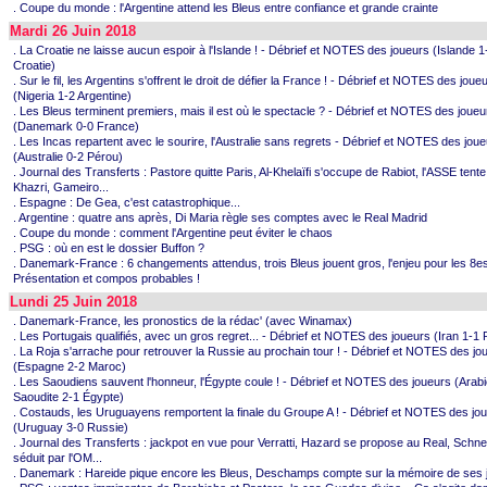
. Coupe du monde : l'Argentine attend les Bleus entre confiance et grande crainte
Mardi 26 Juin 2018
. La Croatie ne laisse aucun espoir à l'Islande ! - Débrief et NOTES des joueurs (Islande 1
Croatie)
. Sur le fil, les Argentins s'offrent le droit de défier la France ! - Débrief et NOTES des joue
(Nigeria 1-2 Argentine)
. Les Bleus terminent premiers, mais il est où le spectacle ? - Débrief et NOTES des joueu
(Danemark 0-0 France)
. Les Incas repartent avec le sourire, l'Australie sans regrets - Débrief et NOTES des jou
(Australie 0-2 Pérou)
. Journal des Transferts : Pastore quitte Paris, Al-Khelaïfi s'occupe de Rabiot, l'ASSE tente
Khazri, Gameiro...
. Espagne : De Gea, c'est catastrophique...
. Argentine : quatre ans après, Di Maria règle ses comptes avec le Real Madrid
. Coupe du monde : comment l'Argentine peut éviter le chaos
. PSG : où en est le dossier Buffon ?
. Danemark-France : 6 changements attendus, trois Bleus jouent gros, l'enjeu pour les 8es
Présentation et compos probables !
Lundi 25 Juin 2018
. Danemark-France, les pronostics de la rédac' (avec Winamax)
. Les Portugais qualifiés, avec un gros regret... - Débrief et NOTES des joueurs (Iran 1-1 
. La Roja s'arrache pour retrouver la Russie au prochain tour ! - Débrief et NOTES des jo
(Espagne 2-2 Maroc)
. Les Saoudiens sauvent l'honneur, l'Égypte coule ! - Débrief et NOTES des joueurs (Arab
Saoudite 2-1 Égypte)
. Costauds, les Uruguayens remportent la finale du Groupe A ! - Débrief et NOTES des jo
(Uruguay 3-0 Russie)
. Journal des Transferts : jackpot en vue pour Verratti, Hazard se propose au Real, Schnei
séduit par l'OM...
. Danemark : Hareide pique encore les Bleus, Deschamps compte sur la mémoire de ses j