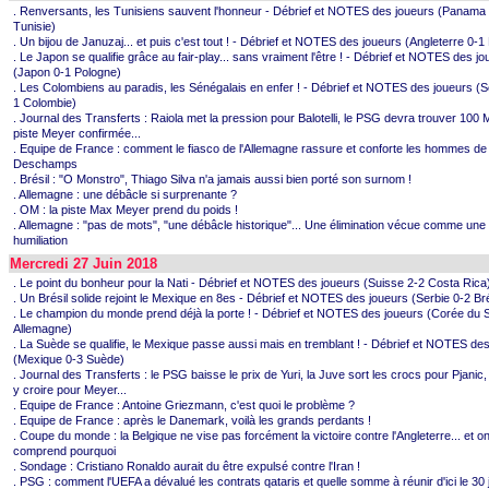
. Renversants, les Tunisiens sauvent l'honneur - Débrief et NOTES des joueurs (Panama
Tunisie)
. Un bijou de Januzaj... et puis c'est tout ! - Débrief et NOTES des joueurs (Angleterre 0-1
. Le Japon se qualifie grâce au fair-play... sans vraiment l'être ! - Débrief et NOTES des j
(Japon 0-1 Pologne)
. Les Colombiens au paradis, les Sénégalais en enfer ! - Débrief et NOTES des joueurs (S
1 Colombie)
. Journal des Transferts : Raiola met la pression pour Balotelli, le PSG devra trouver 100 M
piste Meyer confirmée...
. Equipe de France : comment le fiasco de l'Allemagne rassure et conforte les hommes de
Deschamps
. Brésil : "O Monstro", Thiago Silva n'a jamais aussi bien porté son surnom !
. Allemagne : une débâcle si surprenante ?
. OM : la piste Max Meyer prend du poids !
. Allemagne : "pas de mots", "une débâcle historique"... Une élimination vécue comme une
humiliation
Mercredi 27 Juin 2018
. Le point du bonheur pour la Nati - Débrief et NOTES des joueurs (Suisse 2-2 Costa Rica
. Un Brésil solide rejoint le Mexique en 8es - Débrief et NOTES des joueurs (Serbie 0-2 Bré
. Le champion du monde prend déjà la porte ! - Débrief et NOTES des joueurs (Corée du 
Allemagne)
. La Suède se qualifie, le Mexique passe aussi mais en tremblant ! - Débrief et NOTES de
(Mexique 0-3 Suède)
. Journal des Transferts : le PSG baisse le prix de Yuri, la Juve sort les crocs pour Pjanic
y croire pour Meyer...
. Equipe de France : Antoine Griezmann, c'est quoi le problème ?
. Equipe de France : après le Danemark, voilà les grands perdants !
. Coupe du monde : la Belgique ne vise pas forcément la victoire contre l'Angleterre... et o
comprend pourquoi
. Sondage : Cristiano Ronaldo aurait du être expulsé contre l'Iran !
. PSG : comment l'UEFA a dévalué les contrats qataris et quelle somme à réunir d'ici le 30 