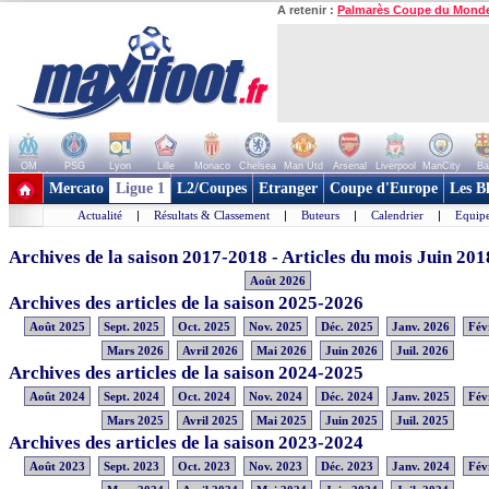
A retenir :
Palmarès Coupe du Mond
OM
PSG
Lyon
Lille
Monaco
Chelsea
Man Utd
Arsenal
Liverpool
ManCity
Ba
+ de clubs
Mercato
Ligue 1
L2/Coupes
Etranger
Coupe d'Europe
Les B
Actualité
|
Résultats & Classement
|
Buteurs
|
Calendrier
|
Equipe
Archives de la saison 2017-2018 - Articles du mois Juin 201
Août 2026
Archives des articles de la saison 2025-2026
Août 2025
Sept. 2025
Oct. 2025
Nov. 2025
Déc. 2025
Janv. 2026
Fév
Mars 2026
Avril 2026
Mai 2026
Juin 2026
Juil. 2026
Archives des articles de la saison 2024-2025
Août 2024
Sept. 2024
Oct. 2024
Nov. 2024
Déc. 2024
Janv. 2025
Fév
Mars 2025
Avril 2025
Mai 2025
Juin 2025
Juil. 2025
Archives des articles de la saison 2023-2024
Août 2023
Sept. 2023
Oct. 2023
Nov. 2023
Déc. 2023
Janv. 2024
Fév