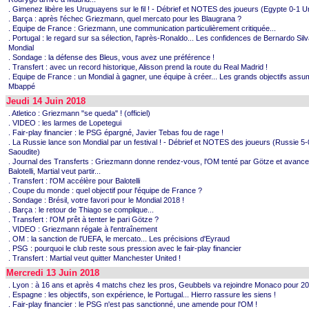
. Gimenez libère les Uruguayens sur le fil ! - Débrief et NOTES des joueurs (Egypte 0-1 
. Barça : après l'échec Griezmann, quel mercato pour les Blaugrana ?
. Equipe de France : Griezmann, une communication particulièrement critiquée...
. Portugal : le regard sur sa sélection, l'après-Ronaldo... Les confidences de Bernardo Silv
Mondial
. Sondage : la défense des Bleus, vous avez une préférence !
. Transfert : avec un record historique, Alisson prend la route du Real Madrid !
. Equipe de France : un Mondial à gagner, une équipe à créer... Les grands objectifs ass
Mbappé
Jeudi 14 Juin 2018
. Atletico : Griezmann "se queda" ! (officiel)
. VIDEO : les larmes de Lopetegui
. Fair-play financier : le PSG épargné, Javier Tebas fou de rage !
. La Russie lance son Mondial par un festival ! - Débrief et NOTES des joueurs (Russie 5-
Saoudite)
. Journal des Transferts : Griezmann donne rendez-vous, l'OM tenté par Götze et avance
Balotelli, Martial veut partir...
. Transfert : l'OM accélère pour Balotelli
. Coupe du monde : quel objectif pour l'équipe de France ?
. Sondage : Brésil, votre favori pour le Mondial 2018 !
. Barça : le retour de Thiago se complique...
. Transfert : l'OM prêt à tenter le pari Götze ?
. VIDEO : Griezmann régale à l'entraînement
. OM : la sanction de l'UEFA, le mercato... Les précisions d'Eyraud
. PSG : pourquoi le club reste sous pression avec le fair-play financier
. Transfert : Martial veut quitter Manchester United !
Mercredi 13 Juin 2018
. Lyon : à 16 ans et après 4 matchs chez les pros, Geubbels va rejoindre Monaco pour 20
. Espagne : les objectifs, son expérience, le Portugal... Hierro rassure les siens !
. Fair-play financier : le PSG n'est pas sanctionné, une amende pour l'OM !