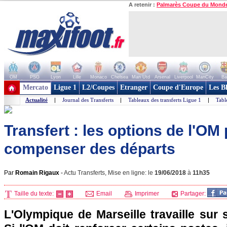
A retenir :
Palmarès Coupe du Mond
OM
PSG
Lyon
Lille
Monaco
Chelsea
Man Utd
Arsenal
Liverpool
ManCity
Ba
+ de clubs
Mercato
Ligue 1
L2/Coupes
Etranger
Coupe d'Europe
Les B
Actualité
|
Journal des Transferts
|
Tableaux des transferts Ligue 1
|
Tabl
Transfert : les options de l'OM
compenser des départs
Par
Romain Rigaux
-
Actu Transferts, Mise en ligne: le
19/06/2018
à
11h35
Taille du texte:
Email
Imprimer
Partager:
L'Olympique de Marseille travaille sur 