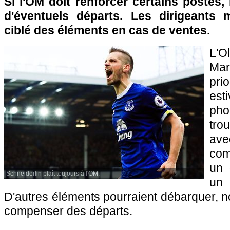
Si l'OM doit renforcer certains postes, 
d'éventuels départs. Les dirigeants m
ciblé des éléments en cas de ventes.
L'
Mar
pri
est
pho
tro
ave
com
un 
Schneiderlin plaît toujours à l'OM.
un
D'autres éléments pourraient débarquer, n
compenser des départs.