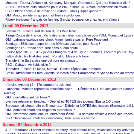
. Monaco : Zouma, Abdennour, Kompany, Mangala, Otamendi... Qui sera l'heureux élu ?
. VIDEO : les trois buts finalistes pour le Prix Puskas 2013 avec Ibrahimovic en favori ?
. PSG : Blanc continue de croire en Pastore... mais jusqu'à quand ?
. OM : Anigo, un intérim qui pourrait bien se prolonger...
. Ribéry élu joueur français de l'année, Garcia récompensé chez les entraîneurs
Lundi 09 Décembre 2013
. Baromètre : Rivière sort de son lit, un OM à terre...
. Tirage Coupe de France : Paris devra se méfier, compliqué pour l'OM, Monaco et Lyon s
. OM : Labrune explique ses choix, Anigo n'arrive pas en Père Fouettard
. Sondage : 58% des supporters de l'OM pas d'accord pour Baup !
. Sondage : La France sera 1ere sans aucun doute !
. Equipe type 2013 FIFA : 2 joueurs français et 4 de Ligue 1 nommés, contre 9 pour le Baye
. Ballon d'Or : les finalistes sont... Ronaldo, Messi et Ribéry !
. Transfert : le Barça vise une pointure en attaque...
. PSG : Cabaye, véritable cible ?
. Transfert : Falcao, Di Maria, Martial... Ranieri répond aux rumeurs !
. Brésil : affrontements très violents, le match entre Paranaense et Vasco tourne au drame.
Dimanche 08 Décembre 2013
. L'équipe type de L1 - 17e journée (provisoire)
. Laborieux, Monaco reprend la deuxième place... - Débrief et NOTES des joueurs (Mona
Ajaccio)
. OM : quel attaquant cet hiver ?
. Lyon se relance en beauté... - Débrief et NOTES des joueurs (Bastia 1-3 Lyon)
. Bordeaux fait chuter Lille et Enyeama... - Débrief et NOTES des joueurs (Bordeaux 1-0 Li
. OM : Antonetti favori des dirigeants marseillais ?
. OM : altercation entre joueurs, entraîneur lâché... La dernière défaite a laissé des traces
. PSG : Ibrahimovic affole les compteurs, Blanc sous le charme...
Samedi 07 Décembre 2013
. J17 : Panorama / Lorient empoche le derby, Nice encore battu, Valenciennes n'y arrive pa