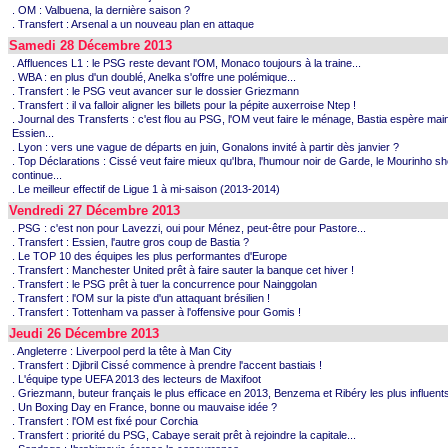
. OM : Valbuena, la dernière saison ?
. Transfert : Arsenal a un nouveau plan en attaque
Samedi 28 Décembre 2013
. Affluences L1 : le PSG reste devant l'OM, Monaco toujours à la traine...
. WBA : en plus d'un doublé, Anelka s'offre une polémique...
. Transfert : le PSG veut avancer sur le dossier Griezmann
. Transfert : il va falloir aligner les billets pour la pépite auxerroise Ntep !
. Journal des Transferts : c'est flou au PSG, l'OM veut faire le ménage, Bastia espère mai
Essien...
. Lyon : vers une vague de départs en juin, Gonalons invité à partir dès janvier ?
. Top Déclarations : Cissé veut faire mieux qu'Ibra, l'humour noir de Garde, le Mourinho s
continue...
. Le meilleur effectif de Ligue 1 à mi-saison (2013-2014)
Vendredi 27 Décembre 2013
. PSG : c'est non pour Lavezzi, oui pour Ménez, peut-être pour Pastore...
. Transfert : Essien, l'autre gros coup de Bastia ?
. Le TOP 10 des équipes les plus performantes d'Europe
. Transfert : Manchester United prêt à faire sauter la banque cet hiver !
. Transfert : le PSG prêt à tuer la concurrence pour Nainggolan
. Transfert : l'OM sur la piste d'un attaquant brésilien !
. Transfert : Tottenham va passer à l'offensive pour Gomis !
Jeudi 26 Décembre 2013
. Angleterre : Liverpool perd la tête à Man City
. Transfert : Djibril Cissé commence à prendre l'accent bastiais !
. L'équipe type UEFA 2013 des lecteurs de Maxifoot
. Griezmann, buteur français le plus efficace en 2013, Benzema et Ribéry les plus influents
. Un Boxing Day en France, bonne ou mauvaise idée ?
. Transfert : l'OM est fixé pour Corchia
. Transfert : priorité du PSG, Cabaye serait prêt à rejoindre la capitale...