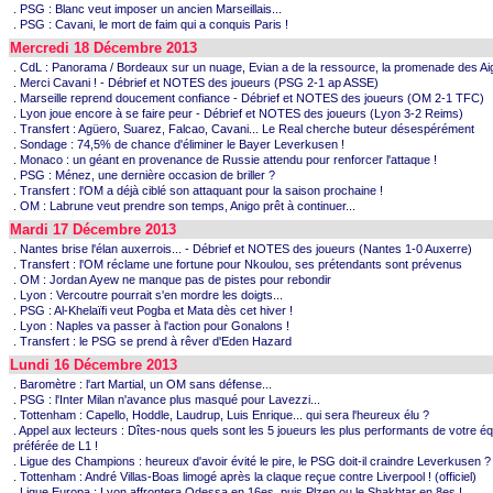
. PSG : Blanc veut imposer un ancien Marseillais...
. PSG : Cavani, le mort de faim qui a conquis Paris !
Mercredi 18 Décembre 2013
. CdL : Panorama / Bordeaux sur un nuage, Evian a de la ressource, la promenade des Aig
. Merci Cavani ! - Débrief et NOTES des joueurs (PSG 2-1 ap ASSE)
. Marseille reprend doucement confiance - Débrief et NOTES des joueurs (OM 2-1 TFC)
. Lyon joue encore à se faire peur - Débrief et NOTES des joueurs (Lyon 3-2 Reims)
. Transfert : Agüero, Suarez, Falcao, Cavani... Le Real cherche buteur désespérément
. Sondage : 74,5% de chance d'éliminer le Bayer Leverkusen !
. Monaco : un géant en provenance de Russie attendu pour renforcer l'attaque !
. PSG : Ménez, une dernière occasion de briller ?
. Transfert : l'OM a déjà ciblé son attaquant pour la saison prochaine !
. OM : Labrune veut prendre son temps, Anigo prêt à continuer...
Mardi 17 Décembre 2013
. Nantes brise l'élan auxerrois... - Débrief et NOTES des joueurs (Nantes 1-0 Auxerre)
. Transfert : l'OM réclame une fortune pour Nkoulou, ses prétendants sont prévenus
. OM : Jordan Ayew ne manque pas de pistes pour rebondir
. Lyon : Vercoutre pourrait s'en mordre les doigts...
. PSG : Al-Khelaïfi veut Pogba et Mata dès cet hiver !
. Lyon : Naples va passer à l'action pour Gonalons !
. Transfert : le PSG se prend à rêver d'Eden Hazard
Lundi 16 Décembre 2013
. Baromètre : l'art Martial, un OM sans défense...
. PSG : l'Inter Milan n'avance plus masqué pour Lavezzi...
. Tottenham : Capello, Hoddle, Laudrup, Luis Enrique... qui sera l'heureux élu ?
. Appel aux lecteurs : Dîtes-nous quels sont les 5 joueurs les plus performants de votre é
préférée de L1 !
. Ligue des Champions : heureux d'avoir évité le pire, le PSG doit-il craindre Leverkusen ?
. Tottenham : André Villas-Boas limogé après la claque reçue contre Liverpool ! (officiel)
. Ligue Europa : Lyon affrontera Odessa en 16es, puis Plzen ou le Shakhtar en 8es !