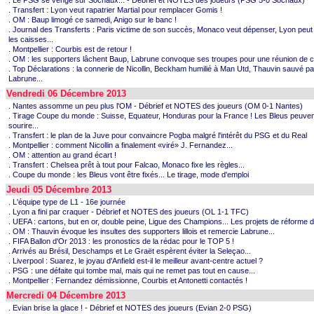
. Le PSG se venge sur Sochaux... - Débrief et NOTES des joueurs (PSG 5-0 Sochaux)
. Transfert : Lyon veut rapatrier Martial pour remplacer Gomis !
. OM : Baup limogé ce samedi, Anigo sur le banc !
. Journal des Transferts : Paris victime de son succès, Monaco veut dépenser, Lyon peut 
les caisses...
. Montpellier : Courbis est de retour !
. OM : les supporters lâchent Baup, Labrune convoque ses troupes pour une réunion de cr
. Top Déclarations : la connerie de Nicollin, Beckham humilié à Man Utd, Thauvin sauvé pa
Labrune...
Vendredi 06 Décembre 2013
. Nantes assomme un peu plus l'OM - Débrief et NOTES des joueurs (OM 0-1 Nantes)
. Tirage Coupe du monde : Suisse, Equateur, Honduras pour la France ! Les Bleus peuvent
sourire...
. Transfert : le plan de la Juve pour convaincre Pogba malgré l'intérêt du PSG et du Real
. Montpellier : comment Nicollin a finalement «viré» J. Fernandez...
. OM : attention au grand écart !
. Transfert : Chelsea prêt à tout pour Falcao, Monaco fixe les règles...
. Coupe du monde : les Bleus vont être fixés... Le tirage, mode d'emploi
Jeudi 05 Décembre 2013
. L'équipe type de L1 - 16e journée
. Lyon a fini par craquer - Débrief et NOTES des joueurs (OL 1-1 TFC)
. UEFA : cartons, but en or, double peine, Ligue des Champions... Les projets de réforme de
. OM : Thauvin évoque les insultes des supporters lillois et remercie Labrune...
. FIFA Ballon d'Or 2013 : les pronostics de la rédac pour le TOP 5 !
. Arrivés au Brésil, Deschamps et Le Graët espèrent éviter la Seleçao...
. Liverpool : Suarez, le joyau d'Anfield est-il le meilleur avant-centre actuel ?
. PSG : une défaite qui tombe mal, mais qui ne remet pas tout en cause...
. Montpellier : Fernandez démissionne, Courbis et Antonetti contactés !
Mercredi 04 Décembre 2013
. Evian brise la glace ! - Débrief et NOTES des joueurs (Evian 2-0 PSG)