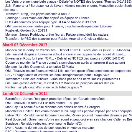
. Les Verts prennent une belle claque - Débrief et NOTES des joueurs (Rennes 3-1 ASSE)
. J16 : Panorama / Bordeaux va de l'avant, Ajaccio respire encore, Montpellier coule, Soc
plus mal...
. Transfert : Ntep, une pépite destinée à l'exil ?
. Sondage : Griezmann doit être appelé en équipe de France !
. Et les 40 nommés pour l'équipe type UEFA de l'année 2013 sont...
. OM : soirée mouvementée pour Thauvin, cauchemardesque pour Labrune !
. Pogba élu Golden Boy 2013 !
. Monaco : James Rodriguez crève l'écran, Falcao attend déjà les caviars...
. Transfert : le PSG doit s'activer pour Rabiot, Arsenal et Chelsea rôdent...
Mardi 03 Décembre 2013
. Monaco plie le derby en 20 minutes - Débrief et NOTES des joueurs (Nice 0-3 Monaco)
. Lille : en état de grâce, Enyeama éblouit encore et se rapproche du record d'Huard...
. Enyeama et Roux font plier l'OM... - Débrief et NOTES des joueurs (LOSC 1-0 OM)
. Coupe du monde : la France connaîtra son chapeau après un premier tirage au sort
. Monaco : la cible Otamendi, la tentation Di Maria
. OM : Thauvin insulté à son arrivée à Lille, ce n'est qu'un début annoncent les supporte
. PSG : Thiago Motta et Verratti, les deux indispensables pour Thiago Silva
. Tottenham : cible des critiques, Villas-Boas passe ses nerfs sur les journalistes !
. Lille : une grosse défense, et c'est tout ? Mavuba ne peut pas laisser dire ça
. Nantes : simple coup d'arrêt ou fin de l'état de grâce ?
Lundi 02 Décembre 2013
. Baromètre : James Rodriguez prend les rênes, les Canaris enchaînés...
. OM : Thauvin, un retour à Lille très attendu... ou pas !
. Man City : la bande à Nasri redonne des envies de titre à Pellegrini !
. Manchester United : Beckham raconte le bizutage très pénible imposé par ses coéquipier
. Ballon d'Or : Ronaldo serait largement en tête, Ribéry pourrait même être devancé par Me
. Real Sociedad : Griezmann s'offre un record et peut croire en ses chances d'aller au Brés
. Sondage : Ronaldo redevient favori pour le Ballon d'Or !
. Lyon : Aulas ne donne pas de faux espoirs en vue du mercato...
. PSG : Pastore annonce la couleur pour son avenir