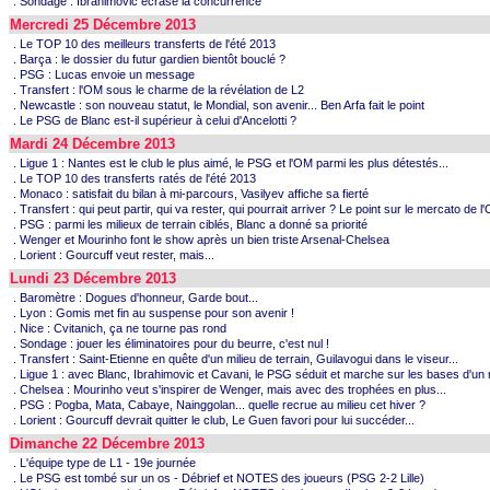
. Sondage : Ibrahimovic écrase la concurrence
Mercredi 25 Décembre 2013
. Le TOP 10 des meilleurs transferts de l'été 2013
. Barça : le dossier du futur gardien bientôt bouclé ?
. PSG : Lucas envoie un message
. Transfert : l'OM sous le charme de la révélation de L2
. Newcastle : son nouveau statut, le Mondial, son avenir... Ben Arfa fait le point
. Le PSG de Blanc est-il supérieur à celui d'Ancelotti ?
Mardi 24 Décembre 2013
. Ligue 1 : Nantes est le club le plus aimé, le PSG et l'OM parmi les plus détestés...
. Le TOP 10 des transferts ratés de l'été 2013
. Monaco : satisfait du bilan à mi-parcours, Vasilyev affiche sa fierté
. Transfert : qui peut partir, qui va rester, qui pourrait arriver ? Le point sur le mercato de l
. PSG : parmi les milieux de terrain ciblés, Blanc a donné sa priorité
. Wenger et Mourinho font le show après un bien triste Arsenal-Chelsea
. Lorient : Gourcuff veut rester, mais...
Lundi 23 Décembre 2013
. Baromètre : Dogues d'honneur, Garde bout...
. Lyon : Gomis met fin au suspense pour son avenir !
. Nice : Cvitanich, ça ne tourne pas rond
. Sondage : jouer les éliminatoires pour du beurre, c'est nul !
. Transfert : Saint-Etienne en quête d'un milieu de terrain, Guilavogui dans le viseur...
. Ligue 1 : avec Blanc, Ibrahimovic et Cavani, le PSG séduit et marche sur les bases d'un 
. Chelsea : Mourinho veut s'inspirer de Wenger, mais avec des trophées en plus...
. PSG : Pogba, Mata, Cabaye, Nainggolan... quelle recrue au milieu cet hiver ?
. Lorient : Gourcuff devrait quitter le club, Le Guen favori pour lui succéder...
Dimanche 22 Décembre 2013
. L'équipe type de L1 - 19e journée
. Le PSG est tombé sur un os - Débrief et NOTES des joueurs (PSG 2-2 Lille)