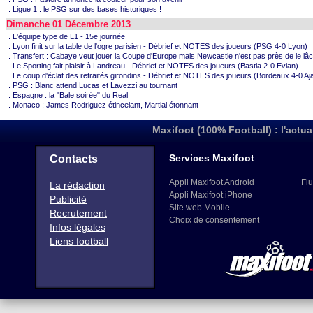
. Ligue 1 : le PSG sur des bases historiques !
Dimanche 01 Décembre 2013
. L'équipe type de L1 - 15e journée
. Lyon finit sur la table de l'ogre parisien - Débrief et NOTES des joueurs (PSG 4-0 Lyon)
. Transfert : Cabaye veut jouer la Coupe d'Europe mais Newcastle n'est pas près de le lâc
. Le Sporting fait plaisir à Landreau - Débrief et NOTES des joueurs (Bastia 2-0 Evian)
. Le coup d'éclat des retraités girondins - Débrief et NOTES des joueurs (Bordeaux 4-0 Aj
. PSG : Blanc attend Lucas et Lavezzi au tournant
. Espagne : la "Bale soirée" du Real
. Monaco : James Rodriguez étincelant, Martial étonnant
Maxifoot (100% Football) : l'actua
Services Maxifoot
Contacts
Appli Maxifoot Android
Flu
La rédaction
Appli Maxifoot iPhone
Publicité
Site web Mobile
Recrutement
Choix de consentement
Infos légales
Liens football