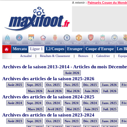
A retenir :
Palmarès Coupe du Mond
OM
PSG
Lyon
Lille
Monaco
Chelsea
Man Utd
Arsenal
Liverpool
ManCity
Ba
+ de clubs
Mercato
Ligue 1
L2/Coupes
Etranger
Coupe d'Europe
Les B
Actualité
|
Résultats & Classement
|
Buteurs
|
Calendrier
|
Equipe
Archives de la saison 2013-2014 - Articles du mois Décemb
Août 2026
Archives des articles de la saison 2025-2026
Août 2025
Sept. 2025
Oct. 2025
Nov. 2025
Déc. 2025
Janv. 2026
Fév
Mars 2026
Avril 2026
Mai 2026
Juin 2026
Juil. 2026
Archives des articles de la saison 2024-2025
Août 2024
Sept. 2024
Oct. 2024
Nov. 2024
Déc. 2024
Janv. 2025
Fév
Mars 2025
Avril 2025
Mai 2025
Juin 2025
Juil. 2025
Archives des articles de la saison 2023-2024
Août 2023
Sept. 2023
Oct. 2023
Nov. 2023
Déc. 2023
Janv. 2024
Fév