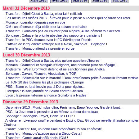
Mars 2010
Avril 2010
Mai 2010
Juin 2010
Juil. 2010
Mardi 31 Décembre 2013
. Transfert : Djibril Cissé à Bastia, c'est fait ! (officiel)
. Les meilleures vidéos 2013 - à revoir pour le plaisir ou celles qu'il ne fallait pas rater
. Monaco : opération dégraissage en vue
. OM : un défenseur déjà ciblé pour la saison prochaine
. Transfert : Gonalons pas au courant pour Naples, Aulas dément tout accord
. Sondage : Cabaye, la priorité absolue des supporters parisiens !
. Transfert : le PSG discute avec le FC Séville pour Rakitic
. L'affaire de la "quenelle" rattrape aussi Nasri, Sakho et... Deplagne !
. Transfert : Monaco attend sa première recrue
Lundi 30 Décembre 2013
. Transfert : Djibril Cissé à Bastia, plus qu'une question d'heures !
. Monaco : Otamendi et Mangala s'éloignent, une nouvelle piste se dégage...
. Angleterre : West Bromwich défend et ne sanctionnera pas Anelka
. Sondage : Cavani, Thauvin, Aboubakar, le TOP
. Transfert : Balotelli est sur le marché ! Deux entraîneurs prêts à accueillir l'enfant terrible.
. Le TOP 20 des buteurs les plus prolifiques d'Europe
. PSG : Blanc et Ibrahimovic pas à Doha pour rigoler...
. Liverpool : la sale journée de Sakho contre Chelsea...
. Lyon : la presse italienne annonce Gonalons à Naples !
Dimanche 29 Décembre 2013
. Baromètre 2013 : Munich plus ultra, Paris tenu, Baup l'éponge, Garde à bout...
. PSG : la Juve met la pression à un Ménez au bout du rouleau
. Sondage : Kondogbia, Payet, Danic, le FLOP !
. Angleterre : Liverpool souffre pendant le Boxing Day, Giroud se réveille, il faudra compter
Chelsea...
. Cardiff : Vincent Tan, un richissime propriétaire foufou et détesté...
. Transfert : Monaco s'attaque aussi à Diego Costa !
. Transfert : Gomis aurait déjà choisi l'OM !