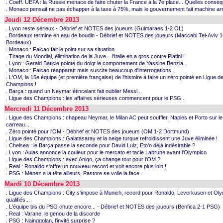
. Coeff. UEFA : la Russie menace de faire chuter la France à la 7e place... Quelles consé
. Monaco pensait ne pas échapper à la taxe à 75%, mais le gouvernement fait machine arr
Jeudi 12 Décembre 2013
. Lyon reste sérieux - Débrief et NOTES des joueurs (Guimaraes 1-2 OL)
. Bordeaux termine en eau de boudin - Débrief et NOTES des joueurs (Maccabi Tel-Aviv 1
Bordeaux)
. Monaco : Falcao fait le point sur sa situation
. Tirage du Mondial, élimination de la Juve... l'Italie en a gros contre Platini !
. Lyon : Gerald Baticle pointe du doigt le comportement de Yassine Benzia...
. Monaco : Falcao réapparaît mais suscite beaucoup d'interrogations...
. L'OM, la 15e équipe (et première française) de l'histoire à faire un zéro pointé en Ligue d
Champions !
. Barça : quand un Neymar étincelant fait oublier Messi...
. Ligue des Champions : les affaires sérieuses commencent pour le PSG...
Mercredi 11 Décembre 2013
. Ligue des Champions : chapeau Neymar, le Milan AC peut souffler, Naples et Porto sur le
carreau...
. Zéro pointé pour l'OM - Débrief et NOTES des joueurs (OM 1-2 Dortmund)
. Ligue des Champions : Galatasaray et la neige turque refroidissent une Juve éliminée !
. Chelsea : le Barça passe la seconde pour David Luiz, Eto'o déjà indésirable ?
. Lyon : Aulas annonce la couleur pour le mercato et tacle Labrune avant l'Olympico
. Ligue des Champions : avec Anigo, ça change tout pour l'OM ?
. Real : Ronaldo s'offre un nouveau record et voit encore plus loin !
. PSG : Ménez a la tête ailleurs, Pastore se voile la face...
Mardi 10 Décembre 2013
. Ligue des Champions : City s'impose à Munich, record pour Ronaldo, Leverkusen et Ol
qualifiés...
. L'équipe bis du PSG chute encore... - Débrief et NOTES des joueurs (Benfica 2-1 PSG)
. Real : Varane, le genou de la discorde
. PSG : Nainggolan, l'invité surprise ?