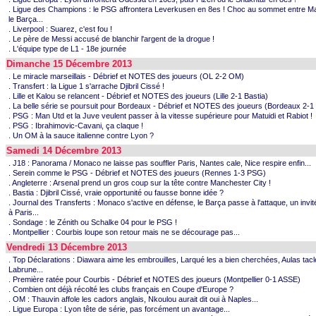
. Ligue des Champions : le PSG affrontera Leverkusen en 8es ! Choc au sommet entre Ma
le Barça...
. Liverpool : Suarez, c'est fou !
. Le père de Messi accusé de blanchir l'argent de la drogue !
. L'équipe type de L1 - 18e journée
Dimanche 15 Décembre 2013
. Le miracle marseillais - Débrief et NOTES des joueurs (OL 2-2 OM)
. Transfert : la Ligue 1 s'arrache Djibril Cissé !
. Lille et Kalou se relancent - Débrief et NOTES des joueurs (Lille 2-1 Bastia)
. La belle série se poursuit pour Bordeaux - Débrief et NOTES des joueurs (Bordeaux 2-1
. PSG : Man Utd et la Juve veulent passer à la vitesse supérieure pour Matuidi et Rabiot !
. PSG : Ibrahimovic-Cavani, ça claque !
. Un OM à la sauce italienne contre Lyon ?
Samedi 14 Décembre 2013
. J18 : Panorama / Monaco ne laisse pas souffler Paris, Nantes cale, Nice respire enfin...
. Serein comme le PSG - Débrief et NOTES des joueurs (Rennes 1-3 PSG)
. Angleterre : Arsenal prend un gros coup sur la tête contre Manchester City !
. Bastia : Djibril Cissé, vraie opportunité ou fausse bonne idée ?
. Journal des Transferts : Monaco s'active en défense, le Barça passe à l'attaque, un invit
à Paris...
. Sondage : le Zénith ou Schalke 04 pour le PSG !
. Montpellier : Courbis loupe son retour mais ne se décourage pas...
Vendredi 13 Décembre 2013
. Top Déclarations : Diawara aime les embrouilles, Larqué les a bien cherchées, Aulas tacl
Labrune...
. Première ratée pour Courbis - Débrief et NOTES des joueurs (Montpellier 0-1 ASSE)
. Combien ont déjà récolté les clubs français en Coupe d'Europe ?
. OM : Thauvin affole les cadors anglais, Nkoulou aurait dit oui à Naples...
. Ligue Europa : Lyon tête de série, pas forcément un avantage...