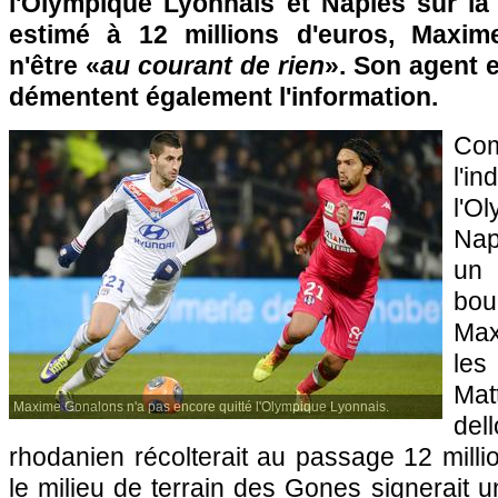
l'Olympique Lyonnais
et Naples sur la 
estimé à 12 millions d'euros, Maxi
n'être «
au courant de rien
». Son agent 
démentent également l'information.
Co
l'i
l'O
Nap
un 
bou
Max
les
Mat
Maxime Gonalons n'a pas encore quitté l'Olympique Lyonnais.
del
rhodanien récolterait au passage 12 milli
le milieu de terrain des Gones signerait u