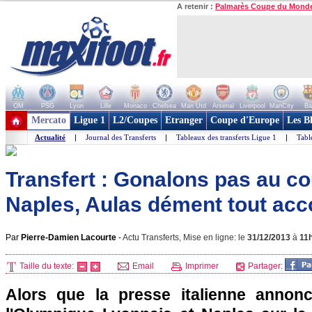
A retenir :
Palmarès Coupe du Mond
OM
PSG
Lyon
Lille
Monaco
Chelsea
Man Utd
Arsenal
Liverpool
ManCity
Ba
+ de clubs
Mercato
Ligue 1
L2/Coupes
Etranger
Coupe d'Europe
Les B
Actualité
|
Journal des Transferts
|
Tableaux des transferts Ligue 1
|
Tabl
Transfert : Gonalons pas au c
Naples, Aulas dément tout acc
Par
Pierre-Damien Lacourte
-
Actu Transferts, Mise en ligne: le
31/12/2013
à
11
Taille du texte:
Email
Imprimer
Partager:
Alors que la presse italienne annon