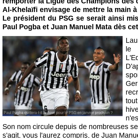
remporter la Ligue des Champions dès c
Al-Khelaïfi envisage de mettre la main à
Le président du
PSG
se serait ainsi mis
Paul Pogba et Juan Manuel Mata dès cet 
Lau
le 
L'E
D'a
spo
Ger
rec
tou
hive
Paul Pogba quittera-t-il la Juve pour le PSG en janvier prochain ?
n'e
Son nom circule depuis de nombreuses sem
s'agit, vous l'aurez compris, de Juan Manu