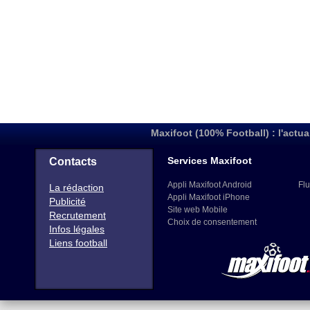
Maxifoot (100% Football) : l'actua
Services Maxifoot
Contacts
Appli Maxifoot Android
Flu
La rédaction
Appli Maxifoot iPhone
Publicité
Site web Mobile
Recrutement
Choix de consentement
Infos légales
Liens football