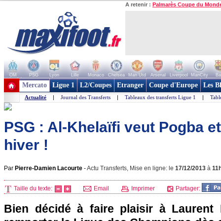
A retenir :
Palmarès Coupe du Mond
OM
PSG
Lyon
Lille
Monaco
Chelsea
Man Utd
Arsenal
Liverpool
ManCity
Ba
+ de clubs
Mercato
Ligue 1
L2/Coupes
Etranger
Coupe d'Europe
Les B
Actualité
|
Journal des Transferts
|
Tableaux des transferts Ligue 1
|
Tabl
PSG : Al-Khelaïfi veut Pogba e
hiver !
Par
Pierre-Damien Lacourte
-
Actu Transferts, Mise en ligne: le
17/12/2013
à
11
Taille du texte:
Email
Imprimer
Partager:
Bien décidé à faire plaisir à Laurent 