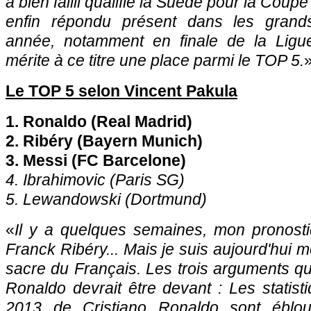
a bien failli qualifié la Suède pour la Co
enfin répondu présent dans les grand
année, notamment en finale de la Ligu
mérite à ce titre une place parmi le TOP 5.
Le TOP 5 selon Vincent Pakula
1. Ronaldo (Real Madrid)
2. Ribéry (Bayern Munich)
3. Messi (FC Barcelone)
4. Ibrahimovic (
Paris SG
)
5. Lewandowski (Dortmund)
«
Il y a quelques semaines, mon pronostic
Franck Ribéry... Mais je suis aujourd'hui m
sacre du Français. Les trois arguments q
Ronaldo devrait être devant : Les statisti
2013 de Cristiano Ronaldo sont ébloui