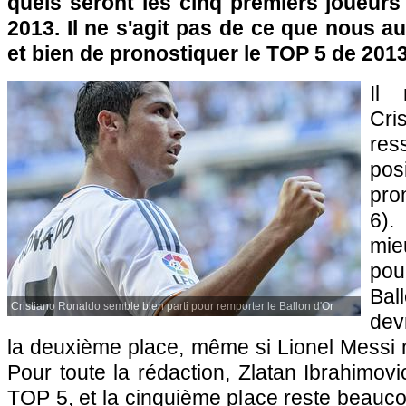
quels seront les cinq premiers joueurs
2013. Il ne s'agit pas de ce que nous au
et bien de pronostiquer le TOP 5 de 2013
Il
Cr
re
po
pro
6).
mie
pou
Bal
Cristiano Ronaldo semble bien parti pour remporter le Ballon d'Or
dev
la deuxième place, même si Lionel Messi n'
Pour toute la rédaction, Zlatan Ibrahimovi
TOP 5, et la cinquième place reste beauc