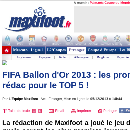
A retenir :
Palmarès Coupe du Mond
OM
PSG
Lyon
Lille
Monaco
Chelsea
Man Utd
Arsenal
Liverpool
ManCity
Ba
+ de clubs
Mercato
Ligue 1
L2/Coupes
Etranger
Coupe d'Europe
Les B
Angleterre
|
Espagne
|
Italie
|
Allemagne
|
Belgique
|
Pays-Bas
FIFA Ballon d'Or 2013 : les pro
rédac pour le TOP 5 !
Par
L'Equipe Maxifoot
-
Actu Etranger, Mise en ligne: le
05/12/2013
à
14h44
Taille du texte:
Email
Imprimer
Partager:
La rédaction de Maxifoot a joué le jeu 