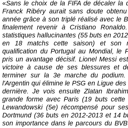
«
Sans le choix de la FIFA de décaler la d
Franck Ribéry aurait sans doute obtenu 
année grâce à son triplé réalisé avec le B
finalement revenir à Cristiano Ronaldo
statistiques hallucinantes (55 buts en 201
en 18 matchs cette saison) et son rô
qualification du Portugal au Mondial, le
pris un avantage décisif. Lionel Messi es
victoire à cause de ses blessures et d
terminer sur la 3e marche du podium.
l'Argentin qui élimine le
PSG
en Ligue des
dernière. Je vois ensuite Zlatan Ibrah
grande forme avec
Paris
(19 buts cette
Lewandowski (5e) récompensé pour ses
Dortmund (36 buts en 2012-2013 et 14 b
son importance dans le parcours du BVB j