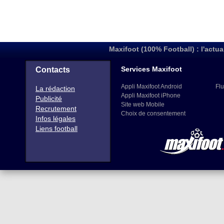
Maxifoot (100% Football) : l'actua
Services Maxifoot
Contacts
Appli Maxifoot Android
Flu
La rédaction
Appli Maxifoot iPhone
Publicité
Site web Mobile
Recrutement
Choix de consentement
Infos légales
Liens football