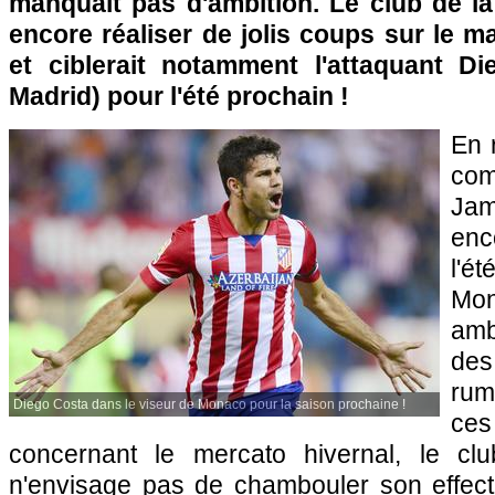
manquait pas d'ambition. Le club de la
encore réaliser de jolis coups sur le m
et ciblerait notamment l'attaquant Di
Madrid) pour l'été prochain !
En 
com
Ja
enc
l'
Mo
amb
des
rum
Diego Costa dans le viseur de Monaco pour la saison prochaine !
ce
concernant le mercato hivernal, le clu
n'envisage pas de chambouler son effect