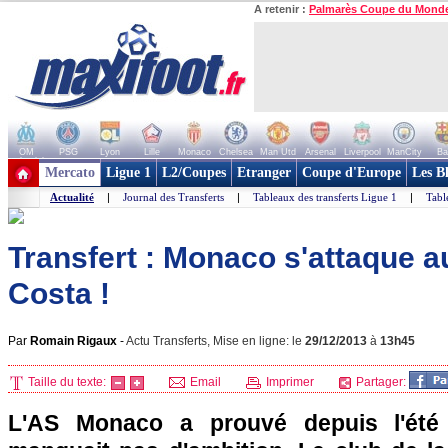
A retenir :
Palmarès Coupe du Mond
OM
PSG
Lyon
Lille
Monaco
Chelsea
Man Utd
Arsenal
Liverpool
ManCity
Ba
+ de clubs
Mercato
Ligue 1
L2/Coupes
Etranger
Coupe d'Europe
Les B
Actualité
|
Journal des Transferts
|
Tableaux des transferts Ligue 1
|
Tabl
Transfert : Monaco s'attaque a
Costa !
Par
Romain Rigaux
-
Actu Transferts, Mise en ligne: le
29/12/2013
à
13h45
Taille du texte:
Email
Imprimer
Partager:
L'AS Monaco
a prouvé depuis l'été 