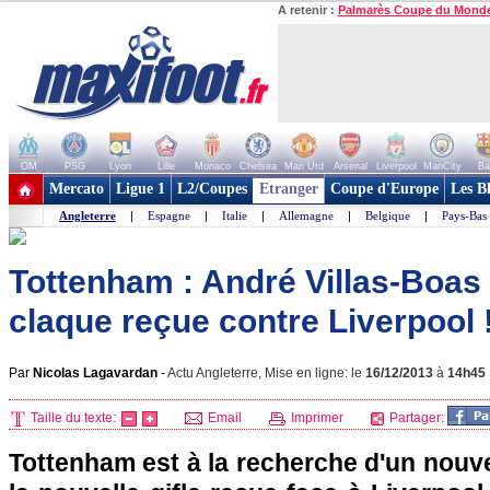
A retenir :
Palmarès Coupe du Mond
OM
PSG
Lyon
Lille
Monaco
Chelsea
Man Utd
Arsenal
Liverpool
ManCity
Ba
+ de clubs
Mercato
Ligue 1
L2/Coupes
Etranger
Coupe d'Europe
Les B
Angleterre
|
Espagne
|
Italie
|
Allemagne
|
Belgique
|
Pays-Bas
Tottenham : André Villas-Boas 
claque reçue contre Liverpool ! 
Par
Nicolas Lagavardan
-
Actu Angleterre, Mise en ligne: le
16/12/2013
à
14h45
Taille du texte:
Email
Imprimer
Partager:
Tottenham est à la recherche d'un nouve