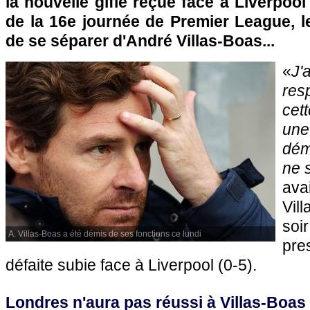
la nouvelle gifle reçue face à Liverpool
de la 16e journée de Premier League, l
de se séparer d'André Villas-Boas...
«
J
res
cet
une
dém
ne 
av
Vil
soi
A. Villas-Boas a été démis de ses fonctions ce lundi
pre
défaite subie face à Liverpool (0-5).
Londres n'aura pas réussi à Villas-Boas