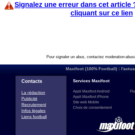
Signalez une erreur dans cet article
cliquant sur ce lien
Pour signaler un abus, contactez
moderation-abus
Maxifoot (100% Football) : l'actua
Services Maxifoot
Contacts
Appli Maxifoot Android
Flu
La rédaction
Appli Maxifoot iPhone
Publicité
Site web Mobile
Recrutement
Choix de consentement
Infos légales
Liens football