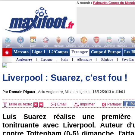
A retenir :
Palmarès Coupe du Mond
OM
PSG
Lyon
Lille
Monaco
Chelsea
Man Utd
Arsenal
Liverpool
ManCity
Ba
+ de clubs
Mercato
Ligue 1
L2/Coupes
Etranger
Coupe d'Europe
Les B
Angleterre
|
Espagne
|
Italie
|
Allemagne
|
Belgique
|
Pays-Bas
Liverpool : Suarez, c'est fou !
Par
Romain Rigaux
-
Actu Angleterre, Mise en ligne: le
16/12/2013
à
11h01
Taille du texte:
Email
Imprimer
Partager:
Luis Suarez réalise une première
tonitruante avec Liverpool. Auteur d
contre Tottenham (0-5) dimanche, l'att