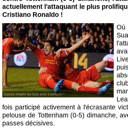
actuellement l'attaquant le plus prolifi
Cristiano Ronaldo !
Où
Su
l'a
ava
Liv
pu
abs
clu
mar
Suarez empile les buts avec Liverpool !
Lea
fois participé activement à l'écrasante vi
pelouse de Tottenham (0-5) dimanche, av
passes décisives.