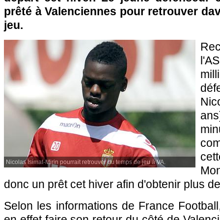
prêté à Valenciennes pour retrouver da
jeu.
Rec
l'
mil
dé
Nic
ans
mi
com
cet
Nicolas Isimat-Mirin pourrait retrouver du temps de jeu à VA.
Mo
donc un prêt cet hiver afin d'obtenir plus d
Selon les informations de France Football,
en effet faire son retour du côté de Valen