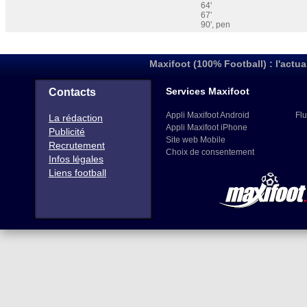
64'
67'
90', pen
Maxifoot (100% Football) : l'actua
Services Maxifoot
Contacts
Appli Maxifoot Android
Flu
La rédaction
Appli Maxifoot iPhone
Publicité
Site web Mobile
Recrutement
Choix de consentement
Infos légales
Liens football