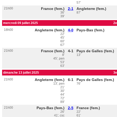
57'
21h00
France (fem.)
2-1
Angleterre (fem.)
36'
87'
39'
mercredi 09 juillet 2025
2e
18h00
Angleterre (fem.)
4-0
Pays-Bas (fem.)
22'
45'
60'
67'
21h00
France (fem.)
4-1
Pays de Galles (fem.)
8'
13'
45', pen
53'
63'
dimanche 13 juillet 2025
3e
21h00
Angleterre (fem.)
6-1
Pays de Galles (fem.)
13', pen
76'
21'
30'
44'
72'
89'
21h00
Pays-Bas (fem.)
2-5
France (fem.)
26'
22'
41', csc
61'