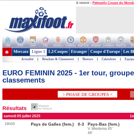
A retenir :
Palmarès Coupe du Mond
OM
PSG
Lyon
Lille
Monaco
Chelsea
Man Utd
Arsenal
Liverpool
ManCity
Ba
+ de clubs
Mercato
Ligue 1
L2/Coupes
Etranger
Coupe d'Europe
Les B
Actualité
|
Résultats & Classement
|
Buteurs
|
Calendrier
|
Equipe
EURO FEMININ 2025 - 1er tour, groupe 
classements
> PHASE DE GROUPES <
Masquer
Résultats
les buteurs
samedi 05 juillet 2025
1e
18h00
Pays de Galles (fem.)
0-3
Pays-Bas (fem.)
V. Miedema 45'
48'