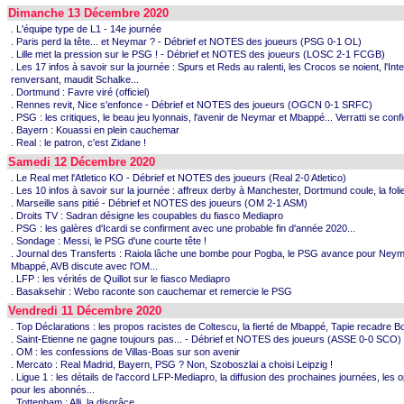
Dimanche 13 Décembre 2020
. L'équipe type de L1 - 14e journée
. Paris perd la tête... et Neymar ? - Débrief et NOTES des joueurs (PSG 0-1 OL)
. Lille met la pression sur le PSG ! - Débrief et NOTES des joueurs (LOSC 2-1 FCGB)
. Les 17 infos à savoir sur la journée : Spurs et Reds au ralenti, les Crocos se noient, l'Inte
renversant, maudit Schalke...
. Dortmund : Favre viré (officiel)
. Rennes revit, Nice s'enfonce - Débrief et NOTES des joueurs (OGCN 0-1 SRFC)
. PSG : les critiques, le beau jeu lyonnais, l'avenir de Neymar et Mbappé... Verratti se conf
. Bayern : Kouassi en plein cauchemar
. Real : le patron, c'est Zidane !
Samedi 12 Décembre 2020
. Le Real met l'Atletico KO - Débrief et NOTES des joueurs (Real 2-0 Atletico)
. Les 10 infos à savoir sur la journée : affreux derby à Manchester, Dortmund coule, la folie
. Marseille sans pitié - Débrief et NOTES des joueurs (OM 2-1 ASM)
. Droits TV : Sadran désigne les coupables du fiasco Mediapro
. PSG : les galères d'Icardi se confirment avec une probable fin d'année 2020...
. Sondage : Messi, le PSG d'une courte tête !
. Journal des Transferts : Raiola lâche une bombe pour Pogba, le PSG avance pour Neym
Mbappé, AVB discute avec l'OM...
. LFP : les vérités de Quillot sur le fiasco Mediapro
. Basaksehir : Webo raconte son cauchemar et remercie le PSG
Vendredi 11 Décembre 2020
. Top Déclarations : les propos racistes de Coltescu, la fierté de Mbappé, Tapie recadre Bou
. Saint-Etienne ne gagne toujours pas... - Débrief et NOTES des joueurs (ASSE 0-0 SCO)
. OM : les confessions de Villas-Boas sur son avenir
. Mercato : Real Madrid, Bayern, PSG ? Non, Szoboszlai a choisi Leipzig !
. Ligue 1 : les détails de l'accord LFP-Mediapro, la diffusion des prochaines journées, les o
pour les abonnés...
. Tottenham : Alli, la disgrâce