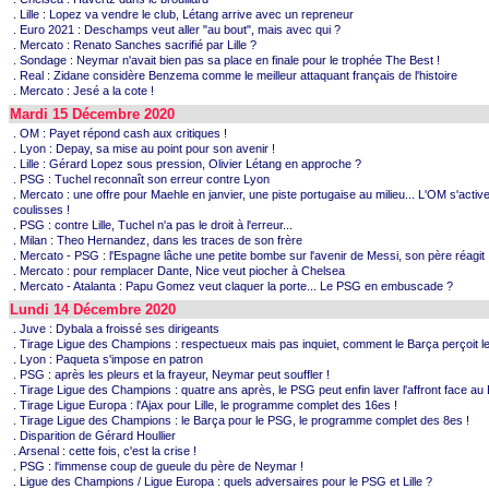
. Lille : Lopez va vendre le club, Létang arrive avec un repreneur
. Euro 2021 : Deschamps veut aller "au bout", mais avec qui ?
. Mercato : Renato Sanches sacrifié par Lille ?
. Sondage : Neymar n'avait bien pas sa place en finale pour le trophée The Best !
. Real : Zidane considère Benzema comme le meilleur attaquant français de l'histoire
. Mercato : Jesé a la cote !
Mardi 15 Décembre 2020
. OM : Payet répond cash aux critiques !
. Lyon : Depay, sa mise au point pour son avenir !
. Lille : Gérard Lopez sous pression, Olivier Létang en approche ?
. PSG : Tuchel reconnaît son erreur contre Lyon
. Mercato : une offre pour Maehle en janvier, une piste portugaise au milieu... L'OM s'activ
coulisses !
. PSG : contre Lille, Tuchel n'a pas le droit à l'erreur...
. Milan : Theo Hernandez, dans les traces de son frère
. Mercato - PSG : l'Espagne lâche une petite bombe sur l'avenir de Messi, son père réagit
. Mercato : pour remplacer Dante, Nice veut piocher à Chelsea
. Mercato - Atalanta : Papu Gomez veut claquer la porte... Le PSG en embuscade ?
Lundi 14 Décembre 2020
. Juve : Dybala a froissé ses dirigeants
. Tirage Ligue des Champions : respectueux mais pas inquiet, comment le Barça perçoit 
. Lyon : Paqueta s'impose en patron
. PSG : après les pleurs et la frayeur, Neymar peut souffler !
. Tirage Ligue des Champions : quatre ans après, le PSG peut enfin laver l'affront face au 
. Tirage Ligue Europa : l'Ajax pour Lille, le programme complet des 16es !
. Tirage Ligue des Champions : le Barça pour le PSG, le programme complet des 8es !
. Disparition de Gérard Houllier
. Arsenal : cette fois, c'est la crise !
. PSG : l'immense coup de gueule du père de Neymar !
. Ligue des Champions / Ligue Europa : quels adversaires pour le PSG et Lille ?