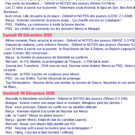
. Pas sortis du brouillard... - Débrief et NOTES des joueurs (Reims 0-0 Nice)
. Les 17 infos à savoir sur la journée : Tottenham coule Arsenal, le bijou de Son, Ben Arfa l
Bordeaux...
. Avec envie, Lille récupère la 2e place - Débrief et NOTES des joueurs (LOSC 2-1 ASM)
. Barça : Koeman consterné, la presse acide... Ça chauffe encore en Catalogne !
. PSG : Rafinha, ça commence à sentir la bonne pioche...
. PSG : les vérités de Leonardo sur les dossiers Messi et Mbappé
Samedi 05 Décembre 2020
. Même remanié, Paris arrache la victoire - Débrief et NOTES des joueurs (MHSC 1-3 PS
. Glaçant de réalisme, Lens enfonce Rennes - Débrief et NOTES des joueurs (Rennes 0-
. Les 16 infos à savoir sur la journée : le Real donne de l'air à Zidane, un Bayern-Leipzig f
super Coman, MU renversant...
. Barça : la montée en puissance de Dembélé se confirme
. Mercato : le n°9, Maehle, la prolongation de Thauvin... L'OM fait le point
. Journal des Transferts : l'OM veut du neuf, Neymar tente d'attirer Messi au PSG, Vieira v
va partir...
. Mercato : le PSG s'active en coulisses pour Messi
. PSG : en cas d'offre, Tuchel refuserait de prolonger
. Top Déclarations : Neymar lâche une bombe, la version de Diacre, Mourinho et son poney
de Blanc...
Vendredi 04 Décembre 2020
. Marseille et Benedetto enchaînent - Débrief et NOTES des joueurs (Nîmes 0-2 OM)
. Bologne : furieux contre une taupe dans le vestiaire, Mihajlovic pète les plombs !
. Real : sous pression, Zidane se confie sur sa situation délicate
. Barça : Koeman répond à la sortie de Neymar sur Messi
. Lille : le "cadre" Yilmaz en pleine bourre !
. Barça : garder Messi, l'objectif clair du candidat Laporta
. Mercato : Aouar, son départ déjà planifié par l'OL
. PSG : Neymar prêt à jouer la montre pour sa prolongation ?
. Nice : Vieira, c'est bel et bien terminé ! (officiel)