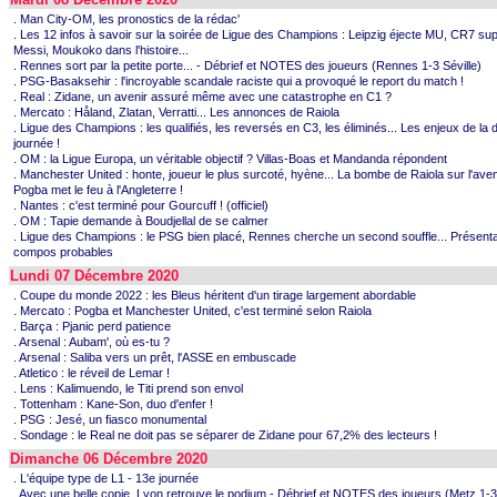
. Man City-OM, les pronostics de la rédac'
. Les 12 infos à savoir sur la soirée de Ligue des Champions : Leipzig éjecte MU, CR7 su
Messi, Moukoko dans l'histoire...
. Rennes sort par la petite porte... - Débrief et NOTES des joueurs (Rennes 1-3 Séville)
. PSG-Basaksehir : l'incroyable scandale raciste qui a provoqué le report du match !
. Real : Zidane, un avenir assuré même avec une catastrophe en C1 ?
. Mercato : Håland, Zlatan, Verratti... Les annonces de Raiola
. Ligue des Champions : les qualifiés, les reversés en C3, les éliminés... Les enjeux de la 
journée !
. OM : la Ligue Europa, un véritable objectif ? Villas-Boas et Mandanda répondent
. Manchester United : honte, joueur le plus surcoté, hyène... La bombe de Raiola sur l'aven
Pogba met le feu à l'Angleterre !
. Nantes : c'est terminé pour Gourcuff ! (officiel)
. OM : Tapie demande à Boudjellal de se calmer
. Ligue des Champions : le PSG bien placé, Rennes cherche un second souffle... Présenta
compos probables
Lundi 07 Décembre 2020
. Coupe du monde 2022 : les Bleus héritent d'un tirage largement abordable
. Mercato : Pogba et Manchester United, c'est terminé selon Raiola
. Barça : Pjanic perd patience
. Arsenal : Aubam', où es-tu ?
. Arsenal : Saliba vers un prêt, l'ASSE en embuscade
. Atletico : le réveil de Lemar !
. Lens : Kalimuendo, le Titi prend son envol
. Tottenham : Kane-Son, duo d'enfer !
. PSG : Jesé, un fiasco monumental
. Sondage : le Real ne doit pas se séparer de Zidane pour 67,2% des lecteurs !
Dimanche 06 Décembre 2020
. L'équipe type de L1 - 13e journée
. Avec une belle copie, Lyon retrouve le podium - Débrief et NOTES des joueurs (Metz 1-