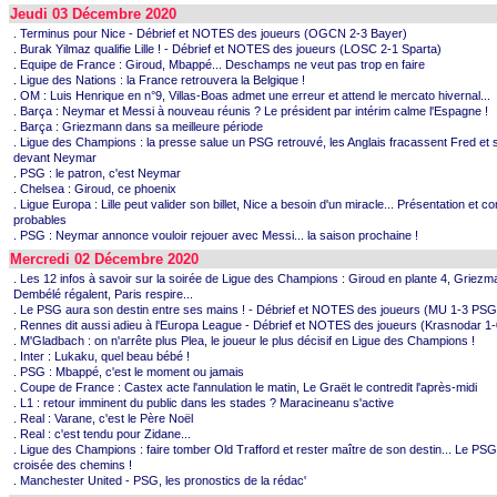
Jeudi 03 Décembre 2020
. Terminus pour Nice - Débrief et NOTES des joueurs (OGCN 2-3 Bayer)
. Burak Yilmaz qualifie Lille ! - Débrief et NOTES des joueurs (LOSC 2-1 Sparta)
. Equipe de France : Giroud, Mbappé... Deschamps ne veut pas trop en faire
. Ligue des Nations : la France retrouvera la Belgique !
. OM : Luis Henrique en n°9, Villas-Boas admet une erreur et attend le mercato hivernal...
. Barça : Neymar et Messi à nouveau réunis ? Le président par intérim calme l'Espagne !
. Barça : Griezmann dans sa meilleure période
. Ligue des Champions : la presse salue un PSG retrouvé, les Anglais fracassent Fred et s'
devant Neymar
. PSG : le patron, c'est Neymar
. Chelsea : Giroud, ce phoenix
. Ligue Europa : Lille peut valider son billet, Nice a besoin d'un miracle... Présentation et 
probables
. PSG : Neymar annonce vouloir rejouer avec Messi... la saison prochaine !
Mercredi 02 Décembre 2020
. Les 12 infos à savoir sur la soirée de Ligue des Champions : Giroud en plante 4, Griezm
Dembélé régalent, Paris respire...
. Le PSG aura son destin entre ses mains ! - Débrief et NOTES des joueurs (MU 1-3 PSG
. Rennes dit aussi adieu à l'Europa League - Débrief et NOTES des joueurs (Krasnodar 
. M'Gladbach : on n'arrête plus Plea, le joueur le plus décisif en Ligue des Champions !
. Inter : Lukaku, quel beau bébé !
. PSG : Mbappé, c'est le moment ou jamais
. Coupe de France : Castex acte l'annulation le matin, Le Graët le contredit l'après-midi
. L1 : retour imminent du public dans les stades ? Maracineanu s'active
. Real : Varane, c'est le Père Noël
. Real : c'est tendu pour Zidane...
. Ligue des Champions : faire tomber Old Trafford et rester maître de son destin... Le PSG
croisée des chemins !
. Manchester United - PSG, les pronostics de la rédac'