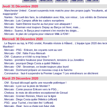
Mars 2010
Avril 2010
Mai 2010
Juin 2010
Juil. 2010
Jeudi 31 Décembre 2020
. Manchester United : Cavani suspendu trois matchs pour des propos jugés "insultants, ab
inappropriés"
. Nantes : l'accueil des fans, la cohabitation avec Kita, son retour... Les vérités de Domen
. Mercato : Luis Campos affole les cadors européens
. Mercato : Saint-Etienne touche au but pour son attaquant !
. Mercato : Koeman veut toujours Depay au Barça cet hiver, mais...
. Atletico : Suarez, le Barça peut vraiment s'en mordre les doigts...
. Mercato : le plan de Longoria pour relancer Milik à l'OM !
Mercredi 30 Décembre 2020
. Le Bayern au top, le PSG snobé, Ronaldo résiste à Håland... L'équipe type 2020 des lec
Maxifoot !
. Mercato - PSG : Eriksen, les voyants sont au vert
. Mercato - OM : l'idée Fosu-Mensah
. OM : Cuisance a-t-il été vu trop beau ?
. Nantes : première houleuse pour Domenech, tensions à La Jonelière
. Mercato : pourquoi Diego Costa a quitté l'Atletico
. Mercato - OM : Strootman, ce boulet toujours plus lourd
. Mercato : Dortmund prépare un nouveau coup à la Sancho
. Coronavirus : faut-il suspendre la Premier League ? Les entraîneurs se déchirent
Mardi 29 Décembre 2020
. OM : Eyraud découpé après une nouvelle polémique !
. Mercato : Lyon sur la piste de Montiel ?
. Mercato : Conte pousse Eriksen vers le PSG...
. Chelsea : le mois de décembre exceptionnel de Giroud
. Mercato : Grenier-Rennes, friture sur la ligne
. Mercato : Diego Costa quitte l'Atletico (officiel)
. PSG : pour Tuchel, c'est bien fini ! (officiel)
. Mercato - Real : Isco a choisi son futur club