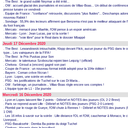
. The Best : le grand oublié Neymar a été irrité...
. OM : accueil glacial des journalistes et excuses de Villas-Boas... Un début de conférenc
presse lunaire ce vendredi
. Equipe de France : "confiance" retrouvée, discussions "plus fluides"... Deschamps adore
nouveau Rabiot !
. Sondage : 55,9% des lecteurs affirment que Benzema n'est pas le meilleur attaquant de l'
du foot français
. Mercato : menacé pour Maehle, l'OM pense à un espoir américain
. Mercato - Lyon : Jean Lucas, par ici la sortie !
. Mercato : "voie libre" pour le Real dans le dossier Mbappé
Jeudi 17 Décembre 2020
. The Best : Lewandowski intouchable, Klopp devant Flick, aucun joueur du PSG dans le 
type... Les vainqueurs de la FIFA !
. The Best : le Prix Puskas pour Son
. Mercato : le talentueux Szoboszlai rejoint bien Leipzig ! (officiel)
. Chelsea : Giroud a (encore) gagné son pari
. Coupe de France : un nouveau format inédit adopté pour la 104e édition !
. Bayern : Coman crève l'écran !
. Lyon : Lopes, une soirée en enfer...
. PSG : les justifications de Tuchel sur le cas Di Maria...
. OM : l'arbitrage, un journaliste... Villas-Boas règle encore ses comptes !
. L'équipe type de L1 - 15e journée
Mercredi 16 Décembre 2020
. Lyon et Lopes laissent filer 2 points - Débrief et NOTES des joueurs (OL 2-2 Brest)
. Paris se reprend avant Lille - Débrief et NOTES des joueurs (PSG 2-0 Lorient)
. Plombé par le rouge de Gueye, l'OM chute à Rennes ! - Débrief et NOTES des joueurs 
1 OM)
. Les 16 infos à savoir sur la soirée : Lille distance l'OL et l'OM, cauchemar à Monaco, le 
Liverpool...
. PSG-Basaksehir : Demba Ba pointe du doigt Tuchel
. Chelsea : Havertz dans le brouillard