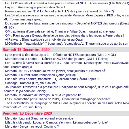
. Le LOSC résiste et reprend la 1ère place - Débrief et NOTES des joueurs (Lille 0-0 PSG
. Bayern : Rummenigge prévient déjà Sané !
. Rennes revient sur l'OM ! - Débrief et NOTES des joueurs (Lorient 0-3 SRFC)
. Les 14 infos à savoir sur la journée : le réveil de Monaco, Milan Express, KB9 brille, le ca
MU, Tottenham dégringole...
. Du suspense et des buts, mais pas de vainqueur - Débrief et NOTES des joueurs (Brest
MHSC)
. OM : au terme d'une sale semaine, Thauvin et Villas-Boas montent au créneau
. OM : Rami accuse Eyraud de lui avoir mis des bâtons dans les roues à Fenerbahçe !
. Al Rayyan : Blanc explique son choix de signer au Qatar
. M'Gladbach : "inadmissible", "répugnant", "scandaleux"... Thuram risque gros après so
Samedi 19 Décembre 2020
. Lyon prend la tête de la Ligue 1 ! - Débrief et NOTES des joueurs (Nice 1-4 OL)
. Marseille rate le coche... - Débrief et NOTES des joueurs (OM 1-1 Reims)
. Les 13 infos à savoir sur la journée : le 7-0 de Liverpool, Messi rejoint Pelé, Lewandows
tout, Thuram craque...
. Mercato : le PSG cherche 40 M€ en janvier, deux joueurs sur le marché
. Mercato : Laurent Blanc rebondit au Qatar (officiel)
. Lille : résultats sportifs, transferts... Quel bilan pour Gérard Lopez ?
. Sondage : Kamara (OM) vaut 36 M€ !
. Journal des Transferts : la presse pro-Real pousse pour Mbappé, l'OM veut un gros ch
Kamara, le joli coup de Leipzig...
. Mercato : le calvaire de Mitroglou à l'OM va prendre fin
. PSG : traumatisé par le fiasco de 2019, Buffon fait un témoignage accablant
. Top Déclarations : le craquage de Villas-Boas, Neymar a cherché sa blessure selon Riol
l'anecdote d'Evra sur Henry...
Vendredi 18 Décembre 2020
. Mercato : Laurent Blanc va reprendre du service
. Lille : le club vendu, Lopez et Campos s'en vont, Létang débarque (officiel)
. Mercato - Barça : au revoir Coutinho ?