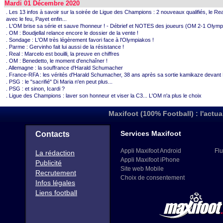
Mardi 01 Décembre 2020
. Les 13 infos à savoir sur la soirée de Ligue des Champions : 2 nouveaux qualifiés, le Rea
avec le feu, Payet enfin...
. L'OM brise sa série et sauve l'honneur ! - Débrief et NOTES des joueurs (OM 2-1 Olymp
. OM : Boudjellal relance encore le dossier de la vente !
. Sondage : L'OM très légèrement favori face à l'Olympiakos !
. Parme : Gervinho fait lui aussi de la résistance !
. Real : Marcelo est bouilli, la preuve en chiffres
. OM : Benedetto, le moment d'enchaîner !
. Allemagne : la souffrance d'Harald Schumacher
. France-RFA : les vérités d'Harald Schumacher, 38 ans après sa sortie kamikaze devant 
. PSG : le "sacrifié" Di Maria n'en peut plus...
. PSG : et sinon, Icardi ?
. Ligue des Champions : laver son honneur et viser la C3... L'OM n'a plus le choix
Maxifoot (100% Football) : l'actua
Services Maxifoot
Contacts
Appli Maxifoot Android
Flu
La rédaction
Appli Maxifoot iPhone
Publicité
Site web Mobile
Recrutement
Choix de consentement
Infos légales
Liens football