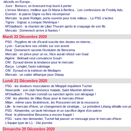
décisifs en Europe...
. Juve : Bonucci, un brassard trop lourd à porter
. L'erreur Monaco, meilleur que Di Maria à Benfica... Les confessions de Freddy Adu
. Everton : le patron Digne va être récompensé
. Mercato : la piste Rüdiger, porte ouverte pour trois milieux... Le PSG s'active
. Tigres : Gignac a conquis l'Amérique !
. M'Gladbach : la réaction de Lilian Thuram après le craquage de son fils
. Mercato : Domenech arrive à Nantes !
Mardi 22 Décembre 2020
. PSG : l'hygiène de vie d'Icardi suscite des doutes en interne...
. Lyon : Garcia livre ses vérités sur son avenir
. Real : Domenech raconte l'évolution de Benzema
. Mercato : en pince pour un ex, Nice aurait refusé van Gaal
. Algérie : Belmadi veut convaincre Gouiri
. OM : Eyraud donne la tendance pour le mercato
. Barça : Lenglet, l'auto-sabotage
. OM : Eyraud et la trahison de Mediapro
. Mercato : un cador débarque pour Depay
Lundi 21 Décembre 2020
. PSG : les douleurs musculaires de Mbappé inquiètent Tuchel
. Newcastle : son club l'annonce malade, Saint-Maximin dément
. M'Gladbach : Thuram connaît sa sanction après son dérapage !
. OM : les attentes de Villas-Boas pour le mercato d'hiver
. Milan : même sans Ibrahimovic, les Rossoneri ont de la ressource
. Lille : le mercato d'hiver, un changement de stratégie... Le président Létang détaille son pr
. PSG : Kimpembe, un tacle héroïque et un sacrifice digne d'un patron
. Real : le phénomène Benzema a encore frappé !
. PSG : sans rien demander, Tuchel fait passer un message pour le mercato d'hiver
. L'équipe type de L1 - 16e journée
Dimanche 20 Décembre 2020