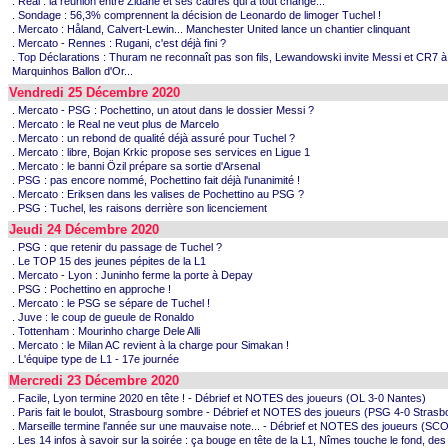
. Real : la réunion entre Zidane et ses cadres qui a tout changé...
. Sondage : 56,3% comprennent la décision de Leonardo de limoger Tuchel !
. Mercato : Håland, Calvert-Lewin... Manchester United lance un chantier clinquant
. Mercato - Rennes : Rugani, c'est déjà fini ?
. Top Déclarations : Thuram ne reconnaît pas son fils, Lewandowski invite Messi et CR7 à 
Marquinhos Ballon d'Or...
Vendredi 25 Décembre 2020
. Mercato - PSG : Pochettino, un atout dans le dossier Messi ?
. Mercato : le Real ne veut plus de Marcelo
. Mercato : un rebond de qualité déjà assuré pour Tuchel ?
. Mercato : libre, Bojan Krkic propose ses services en Ligue 1
. Mercato : le banni Özil prépare sa sortie d'Arsenal
. PSG : pas encore nommé, Pochettino fait déjà l'unanimité !
. Mercato : Eriksen dans les valises de Pochettino au PSG ?
. PSG : Tuchel, les raisons derrière son licenciement
Jeudi 24 Décembre 2020
. PSG : que retenir du passage de Tuchel ?
. Le TOP 15 des jeunes pépites de la L1
. Mercato - Lyon : Juninho ferme la porte à Depay
. PSG : Pochettino en approche !
. Mercato : le PSG se sépare de Tuchel !
. Juve : le coup de gueule de Ronaldo
. Tottenham : Mourinho charge Dele Alli
. Mercato : le Milan AC revient à la charge pour Simakan !
. L'équipe type de L1 - 17e journée
Mercredi 23 Décembre 2020
. Facile, Lyon termine 2020 en tête ! - Débrief et NOTES des joueurs (OL 3-0 Nantes)
. Paris fait le boulot, Strasbourg sombre - Débrief et NOTES des joueurs (PSG 4-0 Strasb
. Marseille termine l'année sur une mauvaise note... - Débrief et NOTES des joueurs (SC
. Les 14 infos à savoir sur la soirée : ça bouge en tête de la L1, Nîmes touche le fond, de