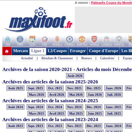
A retenir :
Palmarès Coupe du Mond
OM
PSG
Lyon
Lille
Monaco
Chelsea
Man Utd
Arsenal
Liverpool
ManCity
Ba
+ de clubs
Mercato
Ligue 1
L2/Coupes
Etranger
Coupe d'Europe
Les B
Actualité
|
Résultats & Classement
|
Buteurs
|
Calendrier
|
Equipe
Archives de la saison 2020-2021 - Articles du mois Décemb
Août 2026
Archives des articles de la saison 2025-2026
Août 2025
Sept. 2025
Oct. 2025
Nov. 2025
Déc. 2025
Janv. 2026
Fév
Mars 2026
Avril 2026
Mai 2026
Juin 2026
Juil. 2026
Archives des articles de la saison 2024-2025
Août 2024
Sept. 2024
Oct. 2024
Nov. 2024
Déc. 2024
Janv. 2025
Fév
Mars 2025
Avril 2025
Mai 2025
Juin 2025
Juil. 2025
Archives des articles de la saison 2023-2024
Août 2023
Sept. 2023
Oct. 2023
Nov. 2023
Déc. 2023
Janv. 2024
Fév