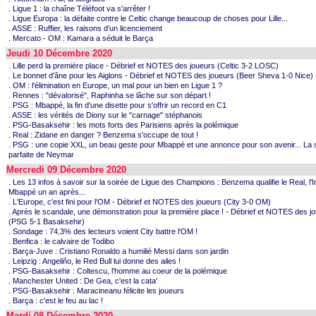
. Ligue 1 : la chaîne Téléfoot va s'arrêter !
. Ligue Europa : la défaite contre le Celtic change beaucoup de choses pour Lille...
. ASSE : Ruffier, les raisons d'un licenciement
. Mercato - OM : Kamara a séduit le Barça
Jeudi 10 Décembre 2020
. Lille perd la première place - Débrief et NOTES des joueurs (Celtic 3-2 LOSC)
. Le bonnet d'âne pour les Aiglons - Débrief et NOTES des joueurs (Beer Sheva 1-0 Nice)
. OM : l'élimination en Europe, un mal pour un bien en Ligue 1 ?
. Rennes : "dévalorisé", Raphinha se lâche sur son départ !
. PSG : Mbappé, la fin d'une disette pour s'offrir un record en C1
. ASSE : les vérités de Diony sur le "carnage" stéphanois
. PSG-Basaksehir : les mots forts des Parisiens après la polémique
. Real : Zidane en danger ? Benzema s'occupe de tout !
. PSG : une copie XXL, un beau geste pour Mbappé et une annonce pour son avenir... La 
parfaite de Neymar
Mercredi 09 Décembre 2020
. Les 13 infos à savoir sur la soirée de Ligue des Champions : Benzema qualifie le Real, l'
Mbappé un an après...
. L'Europe, c'est fini pour l'OM - Débrief et NOTES des joueurs (City 3-0 OM)
. Après le scandale, une démonstration pour la première place ! - Débrief et NOTES des j
(PSG 5-1 Basaksehir)
. Sondage : 74,3% des lecteurs voient City battre l'OM !
. Benfica : le calvaire de Todibo
. Barça-Juve : Cristiano Ronaldo a humilié Messi dans son jardin
. Leipzig : Angeliño, le Red Bull lui donne des ailes !
. PSG-Basaksehir : Coltescu, l'homme au coeur de la polémique
. Manchester United : De Gea, c'est la cata'
. PSG-Basaksehir : Maracineanu félicite les joueurs
. Barça : c'est le feu au lac !
Mardi 08 Décembre 2020