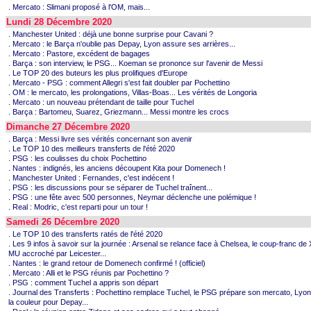
. Mercato : Slimani proposé à l'OM, mais...
Lundi 28 Décembre 2020
. Manchester United : déjà une bonne surprise pour Cavani ?
. Mercato : le Barça n'oublie pas Depay, Lyon assure ses arrières...
. Mercato : Pastore, excédent de bagages
. Barça : son interview, le PSG... Koeman se prononce sur l'avenir de Messi
. Le TOP 20 des buteurs les plus prolifiques d'Europe
. Mercato - PSG : comment Allegri s'est fait doubler par Pochettino
. OM : le mercato, les prolongations, Villas-Boas... Les vérités de Longoria
. Mercato : un nouveau prétendant de taille pour Tuchel
. Barça : Bartomeu, Suarez, Griezmann... Messi montre les crocs
Dimanche 27 Décembre 2020
. Barça : Messi livre ses vérités concernant son avenir
. Le TOP 10 des meilleurs transferts de l'été 2020
. PSG : les coulisses du choix Pochettino
. Nantes : indignés, les anciens découpent Kita pour Domenech !
. Manchester United : Fernandes, c'est indécent !
. PSG : les discussions pour se séparer de Tuchel traînent...
. PSG : une fête avec 500 personnes, Neymar déclenche une polémique !
. Real : Modric, c'est reparti pour un tour !
Samedi 26 Décembre 2020
. Le TOP 10 des transferts ratés de l'été 2020
. Les 9 infos à savoir sur la journée : Arsenal se relance face à Chelsea, le coup-franc de
MU accroché par Leicester...
. Nantes : le grand retour de Domenech confirmé ! (officiel)
. Mercato : Alli et le PSG réunis par Pochettino ?
. PSG : comment Tuchel a appris son départ
. Journal des Transferts : Pochettino remplace Tuchel, le PSG prépare son mercato, Lyo
la couleur pour Depay...