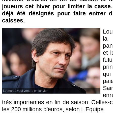
joueurs cet hiver pour limiter la cass
déjà été désignés pour faire entrer d
caisses.
Lou
la
pan
et 
fu
pri
qui
pa
Sai
Leonardo veut vendre en janvier
enr
très importantes en fin de saison. Celles-c
les 200 millions d'euros, selon L'Equipe.