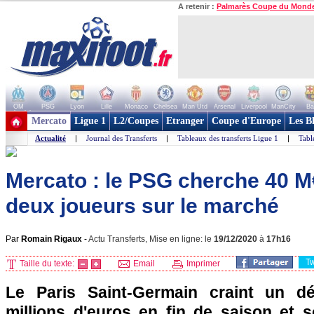
A retenir :
Palmarès Coupe du Mond
OM
PSG
Lyon
Lille
Monaco
Chelsea
Man Utd
Arsenal
Liverpool
ManCity
Ba
+ de clubs
Mercato
Ligue 1
L2/Coupes
Etranger
Coupe d'Europe
Les B
Actualité
|
Journal des Transferts
|
Tableaux des transferts Ligue 1
|
Tabl
Mercato : le PSG cherche 40 M€
deux joueurs sur le marché
Par
Romain Rigaux
-
Actu Transferts, Mise en ligne: le
19/12/2020
à
17h16
T
Taille du texte:
Email
Imprimer
Le Paris Saint-Germain craint un déf
millions d'euros en fin de saison et 