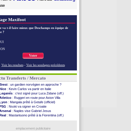
use
age Maxifoot
e va t-il faire mieux que Deschamps en équipe de
e ?
UI
NON
Voter
Voir les resultats
-
Voir les sondages précédents
tu Transferts / Mercato
Brest
: un gardien norvégien en approche ?
Nice
: Kevin Carlos va partir en Italie
Leganés
: c'est signé pour Luca Zidane (off.)
Atletico
: Ruggeri en route pour Aston Villa
Lyon
: Mangala prêté à Getafe (officiel)
PSG
: Nsoki va signer en Croatie
Arsenal
: Naples vise Gabriel Jesus
Real
: Mastantuono prêté à la Fiorentina (off.)
Man City
: accord avec le Barça pour Rodri ?
Rennes
: Haise a prolongé (officiel)
Palace
: Tomiyasu a convaincu (officiel)
emplacement publicitaire