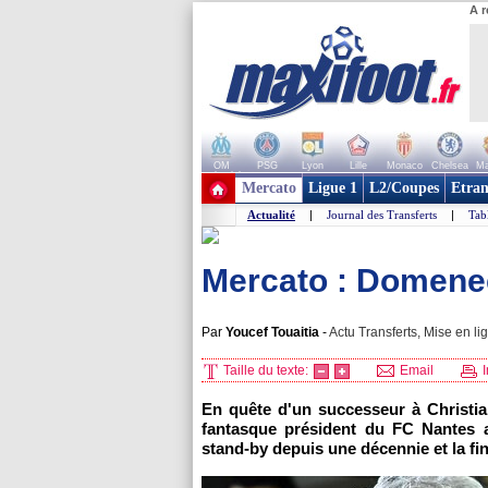
A r
OM
PSG
Lyon
Lille
Monaco
Chelsea
Ma
+ de clubs
Mercato
Ligue 1
L2/Coupes
Etran
Actualité
|
Journal des Transferts
|
Tab
Mercato : Domenec
Par
Youcef Touaitia
-
Actu Transferts, Mise en li
Taille du texte:
Email
I
En quête d'un successeur à Christian
fantasque président du FC Nantes 
stand-by depuis une décennie et la fi