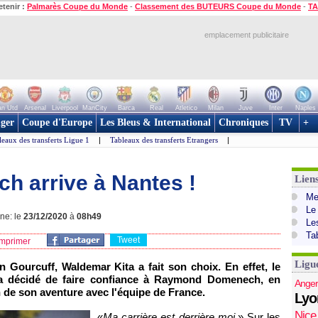
etenir :
Palmarès Coupe du Monde
-
Classement des BUTEURS Coupe du Monde
-
TA
emplacement publicitaire
n Utd
Arsenal
Liverpool
ManCity
Barca
Real
Atletico
Milan
Juve
Inter
Naples
ger
Coupe d'Europe
Les Bleus & International
Chroniques
TV
+
leaux des transferts Ligue 1
|
Tableaux des transferts Etrangers
|
h arrive à Nantes !
Lien
Mer
Le
gne: le
23/12/2020
à
08h49
Le
Ta
Tweet
mprimer
Ligu
 Gourcuff, Waldemar Kita a fait son choix. En effet, le
a décidé de faire confiance à Raymond Domenech, en
Anger
n de son aventure avec l'équipe de France.
Lyo
Nice
«
Ma carrière est derrière moi.
» Sur les