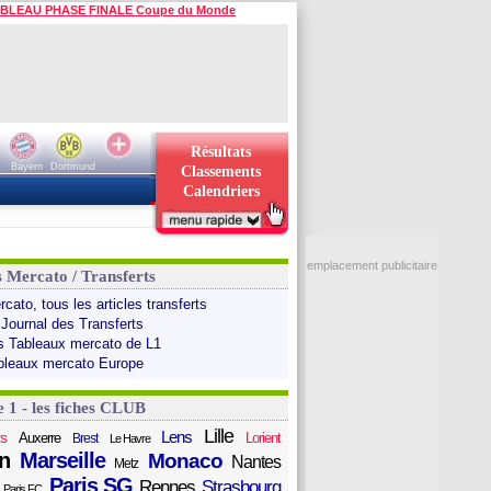
BLEAU PHASE FINALE Coupe du Monde
Résultats
Bayern
Dortmund
Classements
Calendriers
emplacement publicitaire
s Mercato / Transferts
cato, tous les articles transferts
 Journal des Transferts
s Tableaux mercato de L1
bleaux mercato Europe
e 1 - les fiches CLUB
Lille
Lens
s
Auxerre
Lorient
Brest
Le Havre
n
Marseille
Monaco
Nantes
Metz
Paris SG
Rennes
Strasbourg
Paris FC