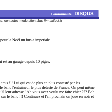
DISQUS
Communauté
us, contactez
moderation-abus@maxifoot.fr