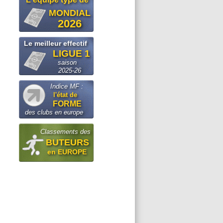
MONDIAL
2026
Le meilleur effectif
LIGUE 1
saison
2025-26
Indice MF :
l'état de
FORME
des clubs en europe
Classements des
BUTEURS
en EUROPE