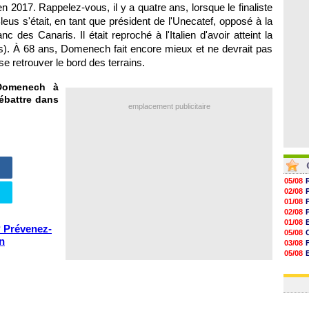
07/08
n 2017. Rappelez-vous, il y a quatre ans, lorsque le finaliste
07/08
s s'était, en tant que président de l'Unecatef, opposé à la
07/08
 des Canaris. Il était reproché à l'Italien d'avoir atteint la
07/08
ns). À 68 ans, Domenech fait encore mieux et ne devrait pas
se retrouver le bord des terrains.
 Domenech à
débattre dans
emplacement publicitaire
05/08
02/08
01/08
02/08
01/08
? Prévenez-
05/08
en
03/08
05/08
03/08
03/08