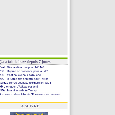
TFC
: Sion Oppong signe pour 4 ans (officiel)
PSG
: Liverpool va proposer 115 M€ pour Barcola
PSG
: Mbaye, deux pistes se détachent
Grenade
: Luca Zidane va changer de club
Voir toutes les brèves
Ça a fait le buzz depuis 7 jours
Real
: Diomandé arrive pour 140 M€ !
PSG
: Dupraz se prononce pour la LdC
PSG
: c'est bouclé pour Akliouche !
PSG
: le Barça fixe son prix pour Torres
Barça
: Torres souhaite rejoindre le PSG !
OM
: le retour d'Adidas est acté
FIFA
: Infantino sollicite Trump
Bordeaux
: des clubs de N1 montent au créneau
Argentine
: quand Medina recadre... sa mère
Real
: le démenti de Leipzig pour Diomandé
A SUIVRE
L'equipe type de