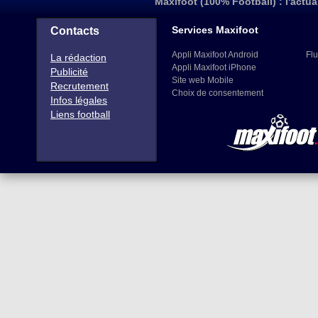
Maxifoot (100% Football) : l'actua
Services Maxifoot
Contacts
Appli Maxifoot Android
Flu
La rédaction
Appli Maxifoot iPhone
Publicité
Site web Mobile
Recrutement
Choix de consentement
Infos légales
Liens football