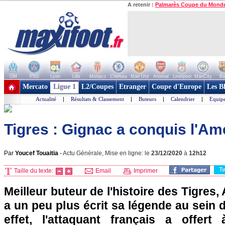
A retenir :
Palmarès Coupe du Mond
OM
PSG
Lyon
Lille
Monaco
Chelsea
Man Utd
Arsenal
Liverpool
ManCity
Ba
+ de clubs
Mercato
Ligue 1
L2/Coupes
Etranger
Coupe d'Europe
Les B
Actualité
|
Résultats & Classement
|
Buteurs
|
Calendrier
|
Equipe
Tigres : Gignac a conquis l'Am
Par
Youcef Touaitia
-
Actu Générale, Mise en ligne: le
23/12/2020
à
12h12
T
Taille du texte:
Email
Imprimer
Meilleur buteur de l'histoire des Tigres
a un peu plus écrit sa légende au sein 
effet, l'attaquant français a offert