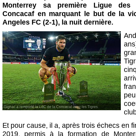
Monterrey sa première Ligue des
Concacaf en marquant le but de la vic
Angeles FC (2-1), la nuit dernière.
And
ans
gr
Tig
cin
arr
fra
peu
coe
Gignac a remporté la LdC de la Concacaf avec les Tigres.
clu
Et pour cause, il a, après trois échecs en f
2019, permis à la formation de Monter