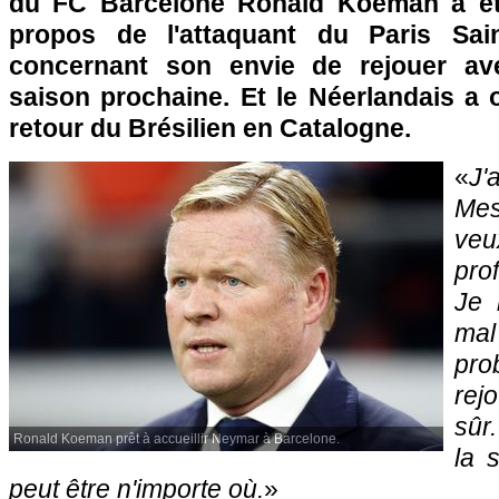
du FC Barcelone Ronald Koeman a été
propos de l'attaquant du Paris Sai
concernant son envie de rejouer av
saison prochaine. Et le Néerlandais a 
retour du Brésilien en Catalogne.
«
J'
Mes
ve
prof
Je 
mal 
pro
rej
sûr
Ronald Koeman prêt à accueillir Neymar à Barcelone.
la 
peut être n'importe où.
»