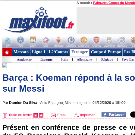
A retenir :
Palmarès Coupe du Mond
OM
PSG
Lyon
Lille
Monaco
Chelsea
Man Utd
Arsenal
Liverpool
ManCity
Ba
+ de clubs
Mercato
Ligue 1
L2/Coupes
Etranger
Coupe d'Europe
Les B
Angleterre
|
Espagne
|
Italie
|
Allemagne
|
Belgique
|
Pays-Bas
Barça : Koeman répond à la so
sur Messi
Par
Damien Da Silva
-
Actu Espagne, Mise en ligne: le
04/12/2020
à
15h00
Taille du texte:
Email
Imprimer
Présent en conférence de presse ce ven