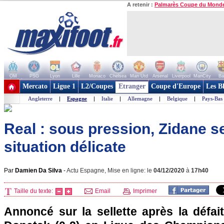
A retenir :
Palmarès Coupe du Mond
OM
PSG
Lyon
Lille
Monaco
Chelsea
Man Utd
Arsenal
Liverpool
ManCity
Ba
+ de clubs
Mercato
Ligue 1
L2/Coupes
Etranger
Coupe d'Europe
Les B
Angleterre
|
Espagne
|
Italie
|
Allemagne
|
Belgique
|
Pays-Bas
Real : sous pression, Zidane s
situation délicate
Par
Damien Da Silva
-
Actu Espagne, Mise en ligne: le
04/12/2020
à
17h40
Taille du texte:
Email
Imprimer
Annoncé sur la sellette après la défai