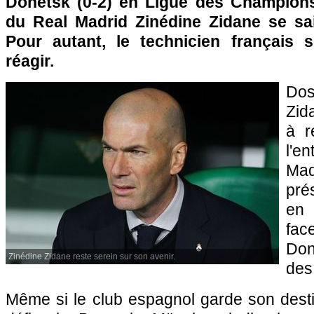
Donetsk (0-2) en Ligue des Champions 
du Real Madrid Zinédine Zidane se sa
Pour autant, le technicien français 
réagir.
Dos
Zid
à r
l'e
Ma
pré
en 
fa
Don
Zinédine Zidane reste serein sur son avenir.
des
Même si le club espagnol garde son dest