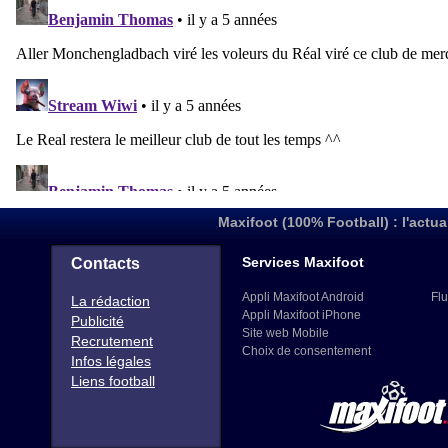
Maxifoot (100% Football) : l'actua
Services Maxifoot
Contacts
Appli Maxifoot Android
Flu
La rédaction
Appli Maxifoot iPhone
Publicité
Site web Mobile
Recrutement
Choix de consentement
Infos légales
Liens football