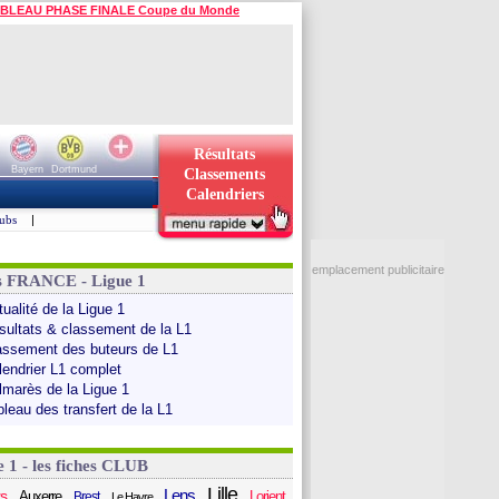
BLEAU PHASE FINALE Coupe du Monde
Résultats
Bayern
Dortmund
Classements
Calendriers
ubs
|
emplacement publicitaire
s FRANCE - Ligue 1
ualité de la Ligue 1
sultats & classement de la L1
assement des buteurs de L1
lendrier L1 complet
lmarès de la Ligue 1
bleau des transfert de la L1
e 1 - les fiches CLUB
Lille
Lens
s
Auxerre
Lorient
Brest
Le Havre