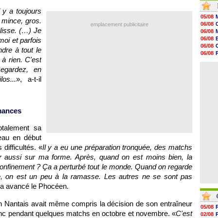
20h01
l y a toujours
19h18
05/08
, mince, gros.
19h09
06/08
emplacement publicitaire
18h48
 lisse. (…) Je
06/08
18h37
06/08
 moi et parfois
18h29
06/08
dre à tout le
17h58
06/08
17h46
à rien. C'est
06/08
17h32
06/08
Regardez, en
17h16
os...
», a-t-il
16h59
16h37
16h33
16h27
16h22
rmances
otalement sa
eau en début
difficultés. «
Il y a eu une préparation tronquée, des matchs
r aussi sur ma forme. Après, quand on est moins bien, la
confinement ? Ça a perturbé tout le monde. Quand on regarde
e, on est un peu à la ramasse. Les autres ne se sont pas
 a avancé le Phocéen.
ien Nantais avait même compris la décision de son entraîneur
05/08
banc pendant quelques matchs en octobre et novembre. «
C'est
02/08