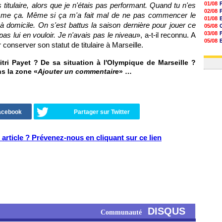
01/08
titulaire, alors que je n'étais pas performant. Quand tu n'es
02/08
omme ça. Même si ça m'a fait mal de ne pas commencer le
01/08
 domicile. On s'est battus la saison dernière pour jouer ce
05/08
03/08
as lui en vouloir. Je n'avais pas le niveau
», a-t-il reconnu. A
05/08
 conserver son statut de titulaire à Marseille.
03/08
03/08
ri Payet ? De sa situation à l'Olympique de Marseille ?
ns la zone «
Ajouter un commentaire
» …
Facebook
Partager sur Twitter
article ? Prévenez-nous en cliquant sur ce lien
DISQUS
Communauté