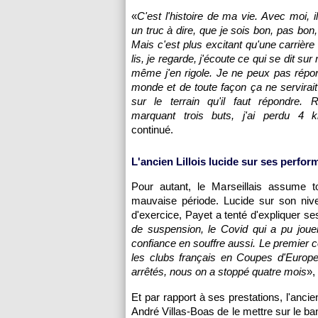
«
C'est l'histoire de ma vie. Avec moi, i
un truc à dire, que je sois bon, pas bon
Mais c'est plus excitant qu'une carrière
lis, je regarde, j'écoute ce qui se dit sur
même j'en rigole. Je ne peux pas répon
monde et de toute façon ça ne servirait 
sur le terrain qu'il faut répondre. 
marquant trois buts, j'ai perdu 4 kil
continué.
L'ancien Lillois lucide sur ses perfo
Pour autant, le Marseillais assume t
mauvaise période. Lucide sur son niv
d'exercice, Payet a tenté d'expliquer ses 
de suspension, le Covid qui a pu joue
confiance en souffre aussi. Le premier 
les clubs français en Coupes d'Europ
arrêtés, nous on a stoppé quatre mois
»,
Et par rapport à ses prestations, l'anc
André Villas-Boas de le mettre sur le 