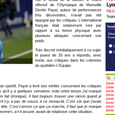
Lyo
offensif de l'Olympique de Marseille
Dimitri Payet, auteur de performances
Nice
très décevantes, n'avait pas été
Toulo
épargné par les critiques. L'international
français était notamment visé par
Sond
rapport à sa forme physique avec
Zidan
plusieurs attaques concernant son
Franc
poids.
O
Très discret médiatiquement à ce sujet,
le joueur de 33 ans a répondu, avec
ironie, aux critiques dans les colonnes
du quotidien L'Equipe.
23h09
n sportif, Payet a livré ses vérités concernant les critiques
22h50
s qu'il y a quelques semaines mais entre temps j'ai marqué
22h35
22h18
fait (ironique). Il faut toujours trouver une raison quand je
22h00
'il n'y a pas de soucis à ce niveau-là. C'est sûr que j'avais
21h42
a tête. C'est comme ça que ça marche, il faut que je marque
21h10
20h46
revenir
», a-t-il assuré, avant de relativiser cette situation.
20h30