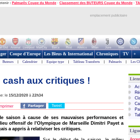
etenir :
Palmarès Coupe du Monde
-
Classement des BUTEURS Coupe du Monde
-
TA
emplacement publicitaire
n Utd
Arsenal
Liverpool
ManCity
Barca
Real
Atletico
Milan
Juve
Inter
Naples
ger
Coupe d'Europe
Les Bleus & International
Chroniques
TV
+
Buteurs
|
Calendrier
|
Equipe type
|
Tableau Transferts
|
Palmarès
|
Les Cl
cash aux critiques !
Lien
Act
Ré
ne: le
15/12/2020
à
22h34
Cl
Ca
Tweet
mprimer
Pa
Ta
t de saison à cause de ses mauvaises performances et
ieu offensif de l'Olympique de Marseille Dimitri Payet a
is a appris à relativiser les critiques.
Ligu
Anger
Sur le début de la saison, le milieu