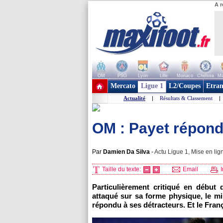
A r
OM
PSG
Lyon
Lille
Monaco
Chelsea
Ma
+ de clubs
Mercato
Ligue 1
L2/Coupes
Etran
Actualité
|
Résultats & Classement
|
OM : Payet répond 
Par
Damien Da Silva
-
Actu Ligue 1, Mise en lig
Taille du texte:
Email
I
Particulièrement critiqué en débu
attaqué sur sa forme physique, le mil
répondu à ses détracteurs. Et le França