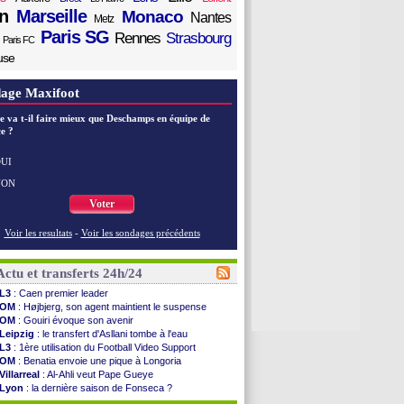
n
Marseille
Monaco
Nantes
Metz
Paris SG
Rennes
Strasbourg
Paris FC
use
age Maxifoot
e va t-il faire mieux que Deschamps en équipe de
e ?
UI
NON
Voter
Voir les resultats
-
Voir les sondages précédents
Actu et transferts 24h/24
L3
: Caen premier leader
OM
: Højbjerg, son agent maintient le suspense
OM
: Gouiri évoque son avenir
Leipzig
: le transfert d'Asllani tombe à l'eau
L3
: 1ère utilisation du Football Video Support
OM
: Benatia envoie une pique à Longoria
Villarreal
: Al-Ahli veut Pape Gueye
Lyon
: la dernière saison de Fonseca ?
OM
: un nouveau prétendant pour Højbjerg