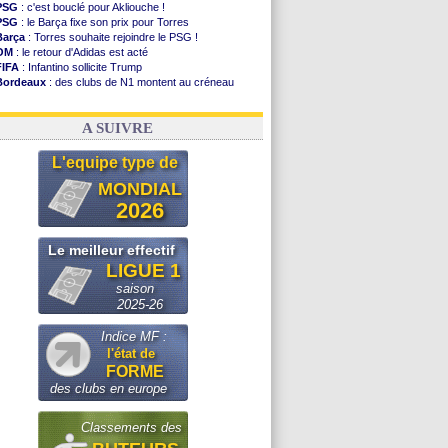
PSG
: c'est bouclé pour Akliouche !
PSG
: le Barça fixe son prix pour Torres
Barça
: Torres souhaite rejoindre le PSG !
OM
: le retour d'Adidas est acté
FIFA
: Infantino sollicite Trump
Bordeaux
: des clubs de N1 montent au créneau
Argentine
: quand Medina recadre... sa mère
Real
: le démenti de Leipzig pour Diomandé
A SUIVRE
L'equipe type de
MONDIAL
2026
Le meilleur effectif
LIGUE 1
saison
2025-26
Indice MF :
l'état de
FORME
des clubs en europe
Classements des