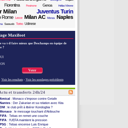
Fiorentina
Genoa
Frosinone
Hellas Vérone
er Milan
Juventus Turin
Milan AC
Naples
o Rome
Lecce
Monza
Udinese
Torino
ana
Sassuolo
age Maxifoot
e va t-il faire mieux que Deschamps en équipe de
e ?
UI
NON
Voter
Voir les resultats
-
Voir les sondages précédents
Actu et transferts 24h/24
Amical
: Monaco s'impose contre Getafe
Nantes
: Der Zakarian et sa relation avec Kita
OM
: le club prêt à libérer Kondogbia ?
Monaco
: le message touchant d'Akliouche
FIFA
: Tebas en remet une couche
FIFA
: l'UEFA maintient la pression
PSG
: Tebas encense Luis Enrique