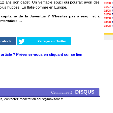
12 ans son cadet. Un véritable souci qui pourrait avoir des
01/08
 plus huppés. En Italie comme en Europe.
31/07
02/08
01/08
e capitaine de la Juventus ? N'hésitez pas à réagir et à
03/08
mmentaire
» …
03/08
03/08
03/08
31/07
Facebook
Partager sur Twitter
article ? Prévenez-nous en cliquant sur ce lien
DISQUS
Communauté
us, contactez
moderation-abus@maxifoot.fr