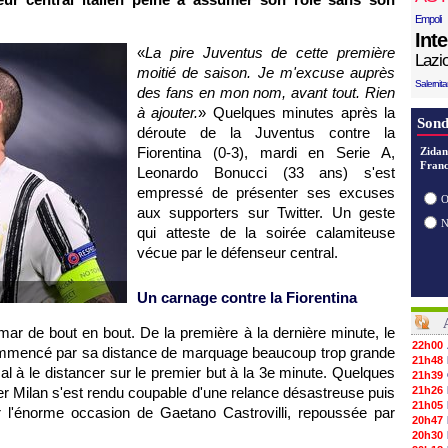
Empoli
Int
«
La pire Juventus de cette première
Lazi
moitié de saison. Je m'excuse auprès
Salernit
des fans en mon nom, avant tout. Rien
à ajouter.
» Quelques minutes après la
Sond
déroute de la Juventus contre la
Fiorentina (0-3), mardi en Serie A,
Zidan
Franc
Leonardo Bonucci (33 ans) s'est
empressé de présenter ses excuses
O
aux supporters sur Twitter. Un geste
qui atteste de la soirée calamiteuse
vécue par le défenseur central.
Un carnage contre la Fiorentina
emar de bout en bout. De la première à la dernière minute, le
22h00
commencé par sa distance de marquage beaucoup trop grande
21h48
l à le distancer sur le premier but à la 3e minute. Quelques
21h39
Inter Milan s'est rendu coupable d'une relance désastreuse puis
21h26
21h05
 l'énorme occasion de Gaetano Castrovilli, repoussée par
20h47
20h30