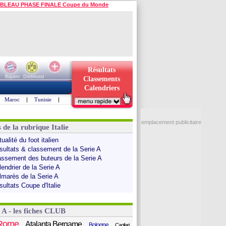
BLEAU PHASE FINALE Coupe du Monde
Résultats
Bayern
Dortmund
Classements
Calendriers
Maroc
|
Tunisie
|
emplacement publicitaire
 de la rubrique Italie
ualité du foot italien
sultats & classement de la Serie A
assement des buteurs de la Serie A
endrier de la Serie A
lmarès de la Serie A
sultats Coupe d'Italie
 A - les fiches CLUB
Rome
Atalanta Bergame
Bologne
Cagliari