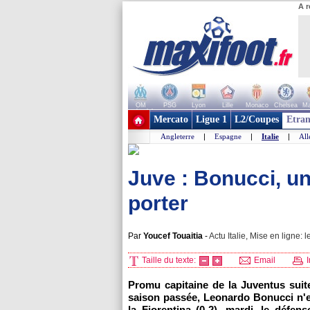
A r
OM
PSG
Lyon
Lille
Monaco
Chelsea
Ma
+ de clubs
Mercato
Ligue 1
L2/Coupes
Etran
Angleterre
|
Espagne
|
Italie
|
Al
Juve : Bonucci, un
porter
Par
Youcef Touaitia
-
Actu Italie, Mise en ligne: l
Taille du texte:
Email
I
Promu capitaine de la Juventus suite 
saison passée, Leonardo Bonucci n'e
la Fiorentina (0-2), mardi, le défe