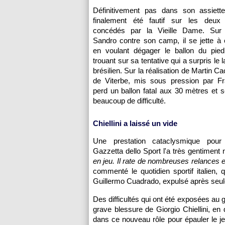
Définitivement pas dans son assiett
finalement été fautif sur les deux
concédés par la Vieille Dame. Sur 
Sandro contre son camp, il se jette à 
en voulant dégager le ballon du pie
trouant sur sa tentative qui a surpris le 
brésilien. Sur la réalisation de Martin Cac
de Viterbe, mis sous pression par Fr
perd un ballon fatal aux 30 mètres et s
beaucoup de difficulté.
Chiellini a laissé un vide
Une prestation cataclysmique pour 
Gazzetta dello Sport l'a très gentiment 
en jeu. Il rate de nombreuses relances e
commenté le quotidien sportif italien,
Guillermo Cuadrado, expulsé après seul
Des difficultés qui ont été exposées au g
grave blessure de Giorgio Chiellini, en 
dans ce nouveau rôle pour épauler le je