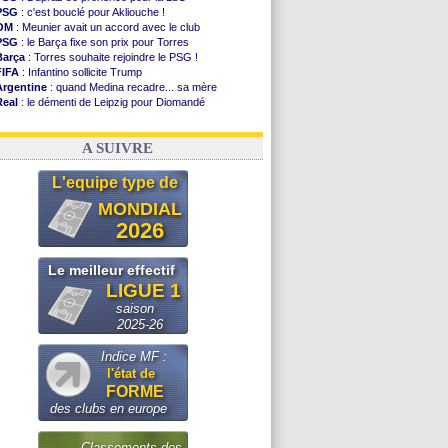
PSG
: c'est bouclé pour Akliouche !
OM
: Meunier avait un accord avec le club
PSG
: le Barça fixe son prix pour Torres
Barça
: Torres souhaite rejoindre le PSG !
FIFA
: Infantino sollicite Trump
Argentine
: quand Medina recadre... sa mère
Real
: le démenti de Leipzig pour Diomandé
OM
: Paixão attire un 2e club anglais
FIFA
: le conseiller d'Infantino démissionne !
A SUIVRE
L'equipe type de
MONDIAL
2026
Le meilleur effectif
LIGUE 1
saison
2025-26
Indice MF :
l'état de
FORME
des clubs en europe
Classements des