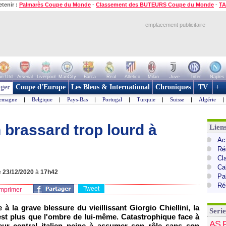
etenir :
Palmarès Coupe du Monde
-
Classement des BUTEURS Coupe du Monde
-
TA
emplacement publicitaire
n Utd
Arsenal
Liverpool
ManCity
Barca
Real
Atletico
Milan
Juve
Inter
Naples
ger
Coupe d'Europe
Les Bleus & International
Chroniques
TV
+
lemagne
|
Belgique
|
Pays-Bas
|
Portugal
|
Turquie
|
Suisse
|
Algérie
|
 brassard trop lourd à
Liens
Act
Ré
Cl
Cal
e
23/12/2020
à
17h42
Pa
Ré
Tweet
mprimer
à la grave blessure du vieillissant Giorgio Chiellini, la
Serie
st plus que l'ombre de lui-même. Catastrophique face à
AS 
nseur central italien peine à assumer son rôle sans son