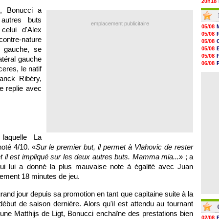
20h18
20h04
e, Bonucci a
19h47
 autres buts
19h34
emplacement publicitaire
05/08
celui d'Alex
19h14
05/08
19h06
contre-nature
05/08
18h50
d gauche, se
05/08
18h30
05/08
latéral gauche
18h20
06/08
17h58
eres, le natif
06/08
17h47
anck Ribéry,
05/08
17h34
e replie avec
17h22
17h10
16h59
16h53
16h45
laquelle La
noté 4/10. «
Sur le premier but, il permet à Vlahovic de rester
t il est impliqué sur les deux autres buts. Mamma mia...
» ; a
 qui lui a donné la plus mauvaise note à égalité avec Juan
ement 18 minutes de jeu.
rand jour depuis sa promotion en tant que capitaine suite à la
début de saison dernière. Alors qu'il est attendu au tournant
une Matthijs de Ligt, Bonucci enchaîne des prestations bien
02/08