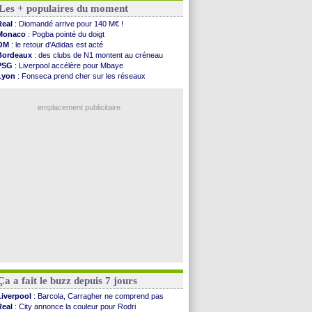
Les + populaires du moment
VIDEO
: un accueil impressionnant pour Salah !
Real
: Diomandé attendu ce jeudi à Madrid !
Real
: Diomandé arrive pour 140 M€ !
Real
: Rodri, la piste Barça se confirme
Monaco
: Pogba pointé du doigt
PSG
: Akliouche arrive ce jeudi à Paris !
OM
: le retour d'Adidas est acté
Médias
: la Liga quitte beIN Sports !
Bordeaux
: des clubs de N1 montent au créneau
PSG
: pas d'inquiétude pour Rafael Pol
PSG
: Liverpool accélère pour Mbaye
Real
: ça se complique pour Rodri !
Lyon
: Fonseca prend cher sur les réseaux
Barça
: Ferran Torres donne son feu vert au ...
Trabzonspor
: une annonce pour Salah !
FIFA
: des excuses après le projet
Real
: une nouvelle offre pour Vinicius
Abha
: c'est fait pour Fekir (officiel)
emplacement publicitaire
Real
: réponse imminente de Vinicius
Arsenal
: Nørgaard transféré à Everton (off.)
Al-Ahli
: Deschamps a discuté !
PSG
: Luis Enrique satisfait malgré tout
Monaco
: Pogba pointé du doigt
Voir les brèves précédentes
Ça a fait le buzz depuis 7 jours
Liverpool
: Barcola, Carragher ne comprend pas
Real
: City annonce la couleur pour Rodri