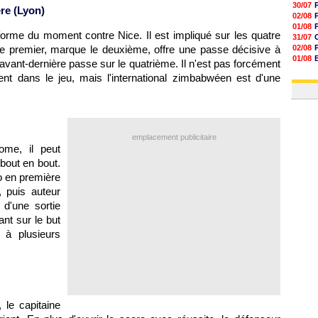
30/07
re (Lyon)
02/08
01/08
orme du moment contre Nice. Il est impliqué sur les quatre
31/07
ur le premier, marque le deuxième, offre une passe décisive à
02/08
01/08
l'avant-dernière passe sur le quatrième. Il n'est pas forcément
03/08
ent dans le jeu, mais l'international zimbabwéen est d'une
03/08
emplacement publicitaire
ome, il peut
bout en bout.
o en première
, puis auteur
d'une sortie
nt sur le but
 à plusieurs
 le capitaine