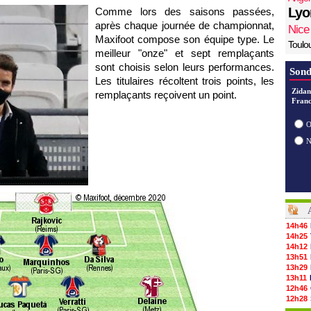
Lyo
Comme lors des saisons passées,
après chaque journée de championnat,
Nice
Maxifoot compose son équipe type. Le
Toulo
meilleur "onze" et sept remplaçants
sont choisis selon leurs performances.
Sond
Les titulaires récoltent trois points, les
Zidan
remplaçants reçoivent un point.
Franc
O
14h46
14h25
14h12
13h51
13h29
13h11
12h46
12h28
12h10