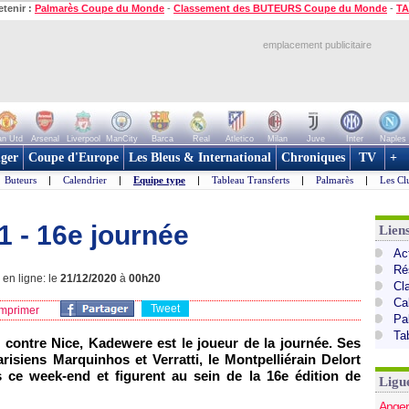
etenir :
Palmarès Coupe du Monde
-
Classement des BUTEURS Coupe du Monde
-
TA
emplacement publicitaire
n Utd
Arsenal
Liverpool
ManCity
Barca
Real
Atletico
Milan
Juve
Inter
Naples
ger
Coupe d'Europe
Les Bleus & International
Chroniques
TV
+
Buteurs
|
Calendrier
|
Equipe type
|
Tableau Transferts
|
Palmarès
|
Les Cl
1 - 16e journée
Lien
Act
Ré
en ligne: le
21/12/2020
à
00h20
Cl
Ca
Tweet
mprimer
Pa
Ta
 contre Nice, Kadewere est le joueur de la journée. Ses
risiens Marquinhos et Verratti, le Montpelliérain Delort
 ce week-end et figurent au sein de la 16e édition de
Ligu
Anger