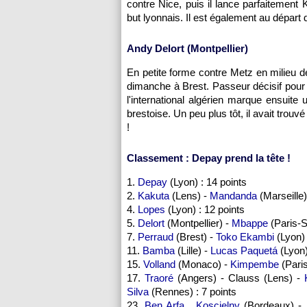
contre Nice, puis il lance parfaitement
but lyonnais. Il est également au départ d
Andy Delort (Montpellier)
En petite forme contre Metz en milieu de
dimanche à Brest. Passeur décisif pour 
l'international algérien marque ensuite
brestoise. Un peu plus tôt, il avait trou
!
Classement : Depay prend la tête !
1.
Depay
(Lyon) : 14 points
2.
Kakuta
(Lens) -
Mandanda
(Marseille)
4.
Lopes
(Lyon) : 12 points
5.
Delort
(Montpellier) -
Mbappe
(Paris-S
7.
Perraud
(Brest) -
Toko Ekambi
(Lyon)
11.
Bamba
(Lille) -
Lucas Paquetá
(Lyon
15.
Volland
(Monaco) -
Kimpembe
(Paris
17.
Traoré
(Angers) - Clauss (Lens) -
Silva
(Rennes) : 7 points
23.
Ben Arfa
,
Koscielny
(Bordeaux) -