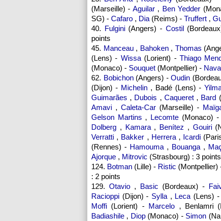
(Marseille) -
Aguilar
,
Ben Yedder
(Mon
SG) -
Cafaro
,
Dia
(Reims) -
Truffert
,
Gu
40.
Fulgini
(Angers) -
Costil
(Bordeaux
points
45.
Manceau
,
Bahoken
,
Thomas
(Ange
(Lens) -
Wissa
(Lorient) -
Thiago Men
(Monaco) -
Souquet
(Montpellier) -
Nava
62.
Bobichon
(Angers) -
Oudin
(Bordeau
(Dijon) -
Michelin
, Badé (Lens) -
Yilm
Guimarães
,
Dubois
,
Caqueret
,
Bard
(
Amavi
,
Caleta-Car
(Marseille) -
Maïg
Gelson Martins
,
Lecomte
(Monaco) 
Dolberg
,
Kamara
,
Benítez
,
Gouiri
(N
Verratti
,
Bakker
,
Herrera
,
Icardi
(Pari
(Rennes) -
Hamouma
,
Bouanga
,
Ma
Ajorque
,
Mitrovic
(Strasbourg) : 3 points
124.
Botman
(Lille) -
Ristic
(Montpellier)
: 2 points
129.
Otavio
,
Basic
(Bordeaux) -
Fai
Racioppi
(Dijon) -
Sylla
,
Leca
(Lens) 
Moffi
(Lorient) -
Marcelo
, Benlamri 
Badiashile
,
Diop
(Monaco) -
Simon
(Na