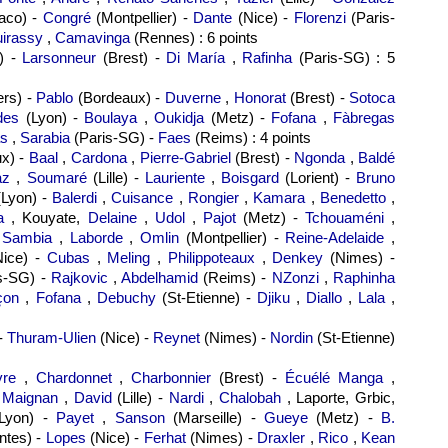
aco) -
Congré
(Montpellier) -
Dante
(Nice) -
Florenzi
(Paris-
irassy
,
Camavinga
(Rennes) : 6 points
) -
Larsonneur
(Brest) -
Di María
,
Rafinha
(Paris-SG) : 5
rs) -
Pablo
(Bordeaux) -
Duverne
,
Honorat
(Brest) -
Sotoca
des
(Lyon) -
Boulaya
,
Oukidja
(Metz) -
Fofana
,
Fàbregas
s
,
Sarabia
(Paris-SG) -
Faes
(Reims) : 4 points
x) -
Baal
,
Cardona
,
Pierre-Gabriel
(Brest) -
Ngonda
,
Baldé
az
,
Soumaré
(Lille) -
Lauriente
,
Boisgard
(Lorient) -
Bruno
Lyon) -
Balerdi
,
Cuisance
,
Rongier
,
Kamara
,
Benedetto
,
a
, Kouyate,
Delaine
,
Udol
,
Pajot
(Metz) -
Tchouaméni
,
-
Sambia
,
Laborde
,
Omlin
(Montpellier) -
Reine-Adelaide
,
ice) -
Cubas
,
Meling
,
Philippoteaux
,
Denkey
(Nimes) -
s-SG) -
Rajkovic
,
Abdelhamid
(Reims) -
NZonzi
,
Raphinha
çon
,
Fofana
,
Debuchy
(St-Etienne) -
Djiku
,
Diallo
,
Lala
,
 -
Thuram-Ulien
(Nice) -
Reynet
(Nimes) -
Nordin
(St-Etienne)
vre
,
Chardonnet
,
Charbonnier
(Brest) -
Écuélé Manga
,
-
Maignan
,
David
(Lille) -
Nardi
,
Chalobah
, Laporte, Grbic,
(Lyon) -
Payet
,
Sanson
(Marseille) -
Gueye
(Metz) -
B.
ntes) -
Lopes
(Nice) -
Ferhat
(Nimes) -
Draxler
,
Rico
,
Kean