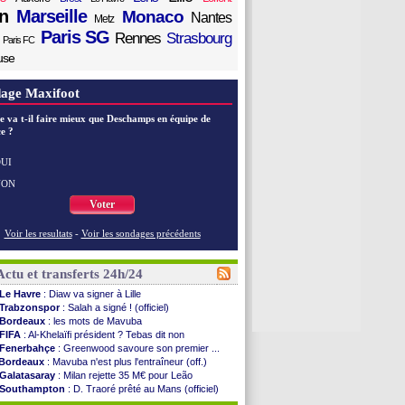
n
Marseille
Monaco
Nantes
Metz
Paris SG
Rennes
Strasbourg
Paris FC
use
age Maxifoot
e va t-il faire mieux que Deschamps en équipe de
e ?
UI
NON
Voter
Voir les resultats
-
Voir les sondages précédents
Actu et transferts 24h/24
Le Havre
: Diaw va signer à Lille
Trabzonspor
: Salah a signé ! (officiel)
Bordeaux
: les mots de Mavuba
FIFA
: Al-Khelaïfi président ? Tebas dit non
Fenerbahçe
: Greenwood savoure son premier ...
Bordeaux
: Mavuba n'est plus l'entraîneur (off.)
Galatasaray
: Milan rejette 35 M€ pour Leão
Southampton
: D. Traoré prêté au Mans (officiel)
Real
: Vinicius tout proche de prolonger !