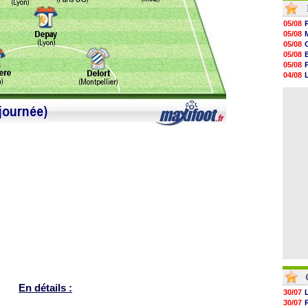
11h58
11h35
05/08
11h19
05/08
11h07
05/08
10h53
05/08
10h36
05/08
10h13
04/08
09h51
04/08
09h32
05/08
09h11
08h57
08h39
08h22
00h06
05/08
En détails :
30/07
30/07