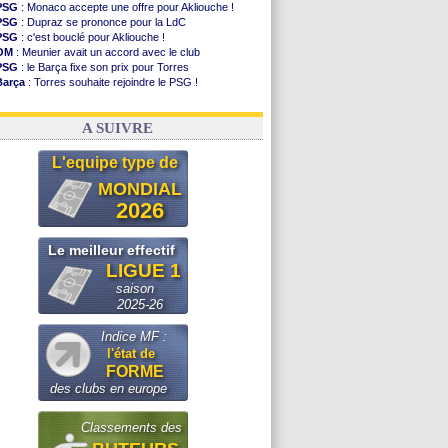
PSG
: Monaco accepte une offre pour Akliouche !
PSG
: Dupraz se prononce pour la LdC
PSG
: c'est bouclé pour Akliouche !
OM
: Meunier avait un accord avec le club
PSG
: le Barça fixe son prix pour Torres
Barça
: Torres souhaite rejoindre le PSG !
FIFA
: Infantino sollicite Trump
Argentine
: quand Medina recadre... sa mère
A SUIVRE
L'equipe type de
MONDIAL
2026
Le meilleur effectif
LIGUE 1
saison
2025-26
Indice MF :
l'état de
FORME
des clubs en europe
Classements des