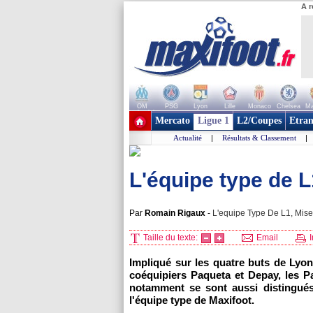
A r
OM
PSG
Lyon
Lille
Monaco
Chelsea
Ma
+ de clubs
Mercato
Ligue 1
L2/Coupes
Etran
Actualité
|
Résultats & Classement
|
L'équipe type de L
Par
Romain Rigaux
-
L'equipe Type De L1, Mise 
Taille du texte:
Email
I
Impliqué sur les quatre buts de Lyon
coéquipiers Paqueta et Depay, les Pa
notamment se sont aussi distingués
l'équipe type de Maxifoot.