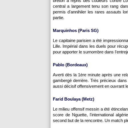
breton a repris des couleurs contre Lor
central a largement tenu son rang dans
permis d'annihiler les rares assauts lor
partie.
Marquinhos (Paris SG)
Le capitaine parisien a été impressionna
Lille. Impérial dans les duels pour récup
pour apporter le surnombre dans l'entrejeu,
Pablo (Bordeaux)
Averti dès la 1ère minute après une rel
gambergé derrière. Très précieux dans 
aussi décisif offensivement en ouvrant le
Farid Boulaya (Metz)
Le milieu offensif messin a été étincelan
score de Nguette, l'international algér
second but de la rencontre. Un match ple