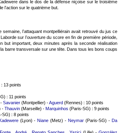
 Kadewere dans le dos de la défense niçoise sur le troisième
e l'action sur le quatrième but.
 semaine, l'attaquant montpelliérain avait retrouvé du jus ce
Laborde sur l'ouverture du score en fin de première période,
 un but important, deux minutes après la seconde réalisation
vé la barre transversale sur une tête. Dans tous les bons coups
 : 13 points
G) : 11 points
 -
Savanier
(Montpellier) -
Aguerd
(Rennes) : 10 points
) -
Thauvin
(Marseille) -
Marquinhos
(Paris-SG) : 9 points
-SG) : 8 points
Kadewere
(Lyon) -
Niane
(Metz) -
Neymar
(Paris-SG) -
Da
Fonte
,
André
,
Renato Sanches
,
Yazici
(Lille) -
González