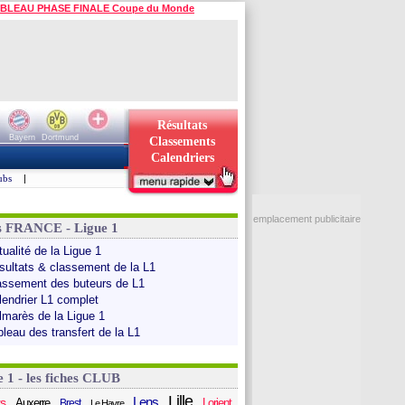
BLEAU PHASE FINALE Coupe du Monde
Résultats
Bayern
Dortmund
Classements
Calendriers
ubs
|
emplacement publicitaire
s FRANCE - Ligue 1
ualité de la Ligue 1
sultats & classement de la L1
assement des buteurs de L1
lendrier L1 complet
lmarès de la Ligue 1
bleau des transfert de la L1
e 1 - les fiches CLUB
Lille
Lens
s
Auxerre
Lorient
Brest
Le Havre