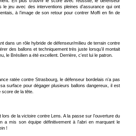
ient. En plus d'ouvrir le score avec réussite, le défenseur
 le jeu avec des interventions pleines d'assurance qui ont
ientais, à l'image de son retour pour contrer Moffi en fin de
nt dans un rôle hybride de défenseur/milieu de terrain contre
érer des ballons et techniquement très juste lorsqu'il montait
 le Brésilien a été excellent. Derrière, c'est lui le patron.
ance ratée contre Strasbourg, le défenseur bordelais n'a pas
sa surface pour dégager plusieurs ballons dangereux, il est
 score de la tête.
t lors de la victoire contre Lens. A la passe sur l'ouverture du
ien a mis son équipe définitivement à l'abri en marquant le
in !