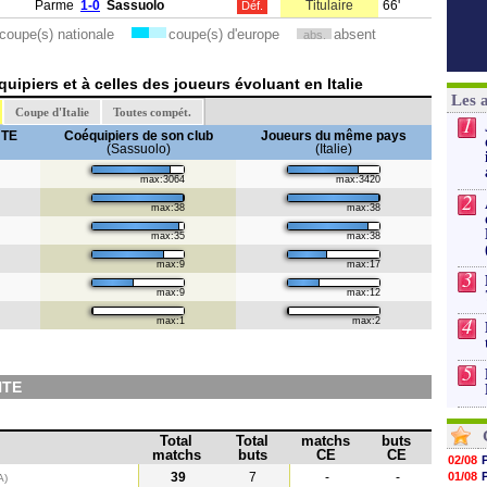
Parme
1-0
Sassuolo
Titulaire
66'
Déf.
coupe(s) nationale
coupe(s) d'europe
absent
abs.
ipiers et à celles des joueurs évoluant en Italie
Les 
Coupe d'Italie
Toutes compét.
1
NTE
Coéquipiers de son club
Joueurs du même pays
(Sassuolo)
(Italie)
max:3064
max:3420
2
max:38
max:38
max:35
max:38
max:9
max:17
3
max:9
max:12
4
max:1
max:2
5
NTE
Total
Total
matchs
buts
matchs
buts
CE
CE
02/08
39
7
-
-
01/08
A)