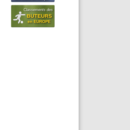
Classements des
BUTEURS
en EUROPE