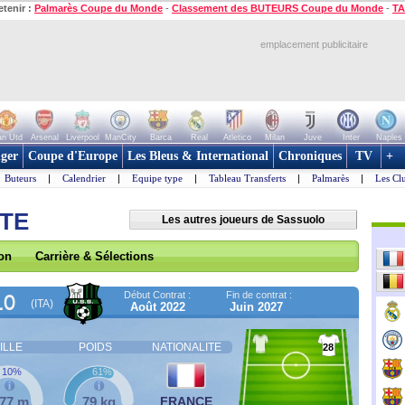
etenir :
Palmarès Coupe du Monde
-
Classement des BUTEURS Coupe du Monde
-
TA
emplacement publicitaire
n Utd
Arsenal
Liverpool
ManCity
Barca
Real
Atletico
Milan
Juve
Inter
Naples
ger
Coupe d'Europe
Les Bleus & International
Chroniques
TV
+
Buteurs
|
Calendrier
|
Equipe type
|
Tableau Transferts
|
Palmarès
|
Les Cl
NTE
Les autres joueurs de Sassuolo
son
Carrière & Sélections
Début Contrat :
Fin de contrat :
LO
(ITA)
Août 2022
Juin 2027
ILLE
POIDS
NATIONALITE
28
10%
61%
,77 m
79 kg
FRANCE