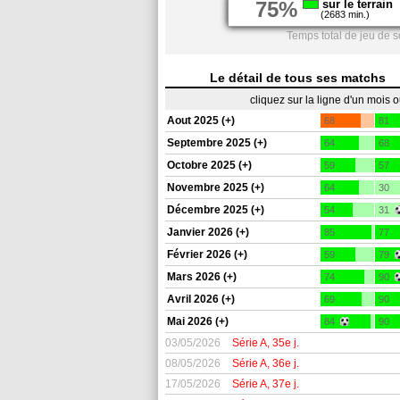
75%
sur le terrain
(2683 min.)
Temps total de jeu de s
Le détail de tous ses matchs
cliquez sur la ligne d'un mois 
Aout 2025 (+)
68
81
Septembre 2025 (+)
64
68
Octobre 2025 (+)
59
57
Novembre 2025 (+)
64
30
Décembre 2025 (+)
54
31
Janvier 2026 (+)
85
77
Février 2026 (+)
59
79
Mars 2026 (+)
74
90
Avril 2026 (+)
69
90
Mai 2026 (+)
84
90
03/05/2026
Série A, 35e j.
08/05/2026
Série A, 36e j.
17/05/2026
Série A, 37e j.