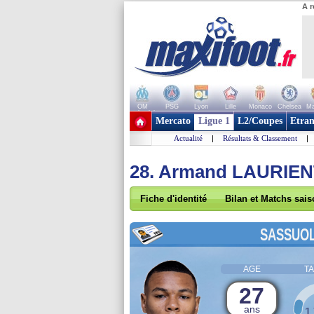
A r
OM
PSG
Lyon
Lille
Monaco
Chelsea
Ma
+ de clubs
Mercato
Ligue 1
L2/Coupes
Etran
Actualité
|
Résultats & Classement
|
28. Armand LAURIE
Fiche d'identité
Bilan et Matchs sai
SASSUO
AGE
TA
27
ans
1