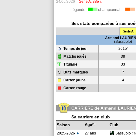
24/05/2026
Série A, 38e j.
légende:
championnat
Ses stats comparées à ses coéqu
Série A
Armand LAURIE
(Sassuolo)
Temps de jeu
2615'
Matchs joués
38
T
Titulaire
33
Buts marqués
7
Carton jaune
4
Carton rouge
-
CARRIERE de Armand LAURIE
Sa carrière en club
(*)
Age
Saison
Club
2025-2026
27 ans
Sassuolo
(IT