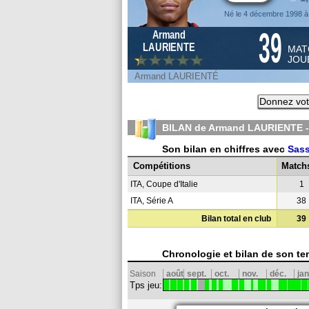
Né le 4 décembre 1998 
39
Armand
LAURIENTE
MAT
JOU
Armand LAURIENTÉ
Donnez vot
BILAN de Armand LAURIENTE -
Son bilan en chiffres avec
Sas
Compétitions
Match
ITA, Coupe d'Italie
1
ITA, Série A
38
Bilan total en club
39
Chronologie et bilan de son te
Saison
août
sept.
oct.
nov.
déc.
jan
Tps jeu: