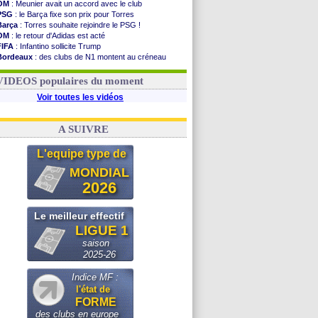
OM
: Meunier avait un accord avec le club
PSG
: le Barça fixe son prix pour Torres
Barça
: Torres souhaite rejoindre le PSG !
OM
: le retour d'Adidas est acté
FIFA
: Infantino sollicite Trump
Bordeaux
: des clubs de N1 montent au créneau
Argentine
: quand Medina recadre... sa mère
Real
: le démenti de Leipzig pour Diomandé
VIDEOS populaires du moment
Voir toutes les vidéos
A SUIVRE
L'equipe type de
MONDIAL
2026
Le meilleur effectif
LIGUE 1
saison
2025-26
Indice MF :
l'état de
FORME
des clubs en europe