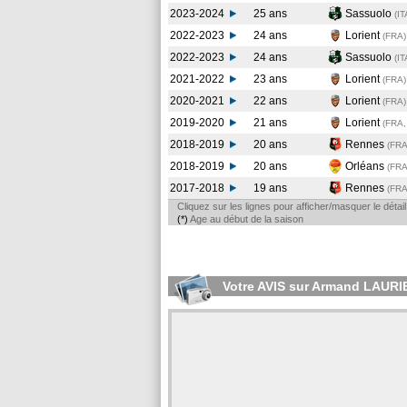
2023-2024
25 ans
Sassuolo
(IT
2022-2023
24 ans
Lorient
(FRA
)
2022-2023
24 ans
Sassuolo
(IT
2021-2022
23 ans
Lorient
(FRA
)
2020-2021
22 ans
Lorient
(FRA
)
2019-2020
21 ans
Lorient
(FRA,
2018-2019
20 ans
Rennes
(FR
2018-2019
20 ans
Orléans
(FRA
2017-2018
19 ans
Rennes
(FR
Cliquez sur les lignes pour afficher/masquer le déta
(*)
Age au début de la saison
Votre AVIS sur Armand LAUR