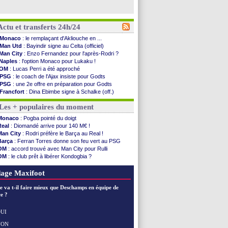
Actu et transferts 24h/24
Monaco
: le remplaçant d'Akliouche en ...
Man Utd
: Bayindir signe au Celta (officiel)
Man City
: Enzo Fernandez pour l'après-Rodri ?
Naples
: l'option Monaco pour Lukaku !
OM
: Lucas Perri a été approché
PSG
: le coach de l'Ajax insiste pour Godts
PSG
: une 2e offre en préparation pour Godts
Francfort
: Dina Ebimbe signe à Schalke (off.)
Strasbourg
: Saïdou Sow prêté à Nantes (off.)
Les + populaires du moment
Monaco
: Filipe Luis aimerait garder Balogun
Dortmund
: Newcastle est prévenu pour Nmecha
Monaco
: Pogba pointé du doigt
Barça
: première offre à 45 M€ pour Rodri ?
Real
: Diomandé arrive pour 140 M€ !
Argentine
: le soutien très appuyé à Infantino
Man City
: Rodri préfère le Barça au Real !
Tottenham
: Van de Ven va prolonger
Barça
: Ferran Torres donne son feu vert au PSG
Barça
: l'agent de Rodri confirme !
OM
: accord trouvé avec Man City pour Rulli
FIFA
: la CAF soutient Infantino
OM
: le club prêt à libérer Kondogbia ?
CdM 2030
: Rubiales charge Infantino et ...
PSG
: l'étonnante rumeur Gusto
Rennes
: Embolo a des pistes alléchantes
PSG
: Luis Enrique satisfait malgré tout
age Maxifoot
Côte d'Ivoire
: Renard affiche ses ambitions
Rennes
: Haise confirme pour Aït Boudlal
e va t-il faire mieux que Deschamps en équipe de
Man City
: Trafford à Leeds pour 47 M€ (off...
e ?
Man Utd
: Zirkzee vers la Juventus ?
Amical
: Monaco s'impose contre Getafe
UI
Nantes
: Der Zakarian et sa relation avec Kita
NON
Voir les brèves précédentes