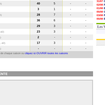
31/07
40
5
-
-
A
)
02/08
01/08
3
1
-
-
05/08
28
7
-
-
A
)
03/08
05/08
36
6
-
-
03/08
29
3
-
-
03/08
Les 
23
3
-
-
 d2)
2
-
-
-
A
)
17
3
-
-
, d2)
-
-
-
-
A
)
il de chaque saison ou
cliquez ici OUVRIR toutes les saisons
IENTE