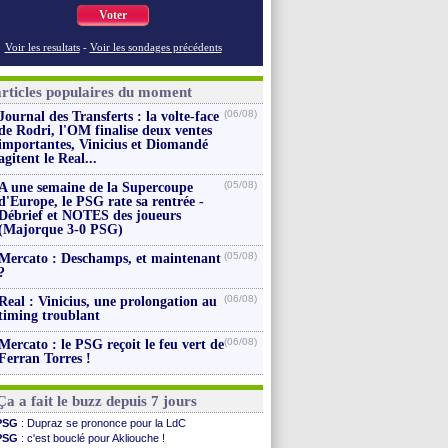
Voter
Voir les resultats
-
Voir les sondages précédents
articles populaires du moment
(06/08)
Journal des Transferts : la volte-face
de Rodri, l'OM finalise deux ventes
importantes, Vinicius et Diomandé
agitent le Real...
(05/08)
A une semaine de la Supercoupe
d'Europe, le PSG rate sa rentrée -
Débrief et NOTES des joueurs
(Majorque 3-0 PSG)
(05/08)
Mercato : Deschamps, et maintenant
?
(06/08)
Real : Vinicius, une prolongation au
timing troublant
(06/08)
Mercato : le PSG reçoit le feu vert de
Ferran Torres !
Ça a fait le buzz depuis 7 jours
PSG
: Dupraz se prononce pour la LdC
PSG
: c'est bouclé pour Akliouche !