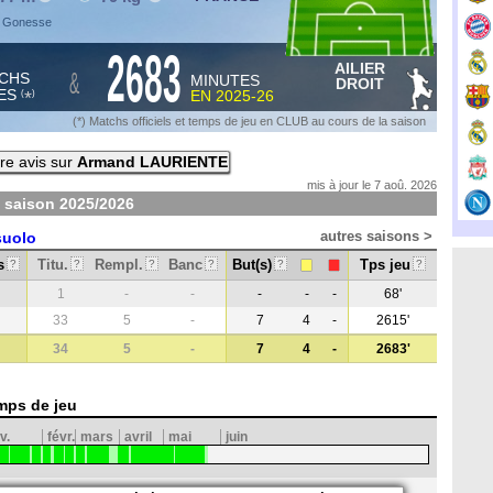
à Gonesse
2683
AILIER
&
CHS
MINUTES
DROIT
ES
EN
2025-26
*
(
)
(*) Matchs officiels et temps de jeu en CLUB au cours de la saison
re avis sur
Armand LAURIENTE
mis à jour le 7 aoû. 2026
 saison
2025/2026
autres saisons >
suolo
s
Titu.
Rempl.
Banc
But(s)
Tps jeu
?
?
?
?
?
?
1
-
-
-
-
-
68'
33
5
-
7
4
-
2615'
34
5
-
7
4
-
2683'
mps de jeu
v.
févr.
mars
avril
mai
juin