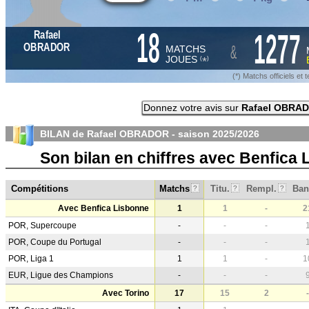
18
1277
Rafael
&
OBRADOR
MATCHS
JOUES
*
(
)
(*) Matchs officiels e
Donnez votre avis sur
Rafael OBRA
BILAN de Rafael OBRADOR - saison
2025/2026
Son bilan en chiffres avec Benfica
Compétitions
Matchs
Titu.
Rempl.
Ban
?
?
?
Avec Benfica Lisbonne
1
1
-
2
POR, Supercoupe
-
-
-
POR, Coupe du Portugal
-
-
-
POR, Liga 1
1
1
-
1
EUR, Ligue des Champions
-
-
-
Avec Torino
17
15
2
-