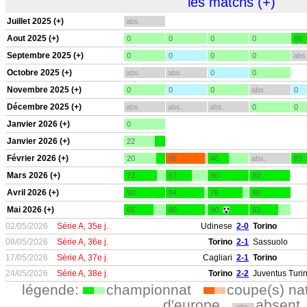
les matchs (+)
Juillet 2025 (+)
abs.
Aout 2025 (+)
0
0
0
0
68
Septembre 2025 (+)
0
0
0
0
abs
Octobre 2025 (+)
abs.
abs.
0
0
Novembre 2025 (+)
0
0
0
abs.
0
Décembre 2025 (+)
abs.
abs.
abs.
0
0
Janvier 2026 (+)
0
Janvier 2026 (+)
22
Février 2026 (+)
20
86
46
abs.
83
Mars 2026 (+)
72
57
90
89
Avril 2026 (+)
90
84
76
90
Mai 2026 (+)
65
86
90
63
02/05/2026
Série A, 35e j.
Udinese
2-0
Torino
08/05/2026
Série A, 36e j.
Torino
2-1
Sassuolo
17/05/2026
Série A, 37e j.
Cagliari
2-1
Torino
24/05/2026
Série A, 38e j.
Torino
2-2
Juventus Turi
légende:
championnat
coupe(s) na
d'europe
absent