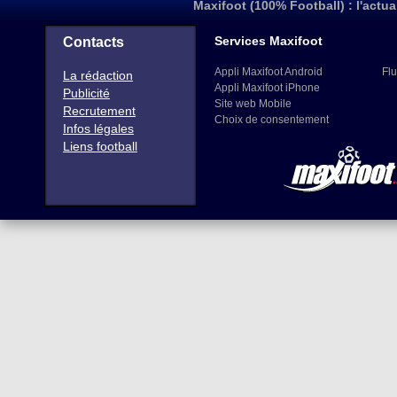
Maxifoot (100% Football) : l'actua
Services Maxifoot
Contacts
Appli Maxifoot Android
Flu
La rédaction
Appli Maxifoot iPhone
Publicité
Site web Mobile
Recrutement
Choix de consentement
Infos légales
Liens football