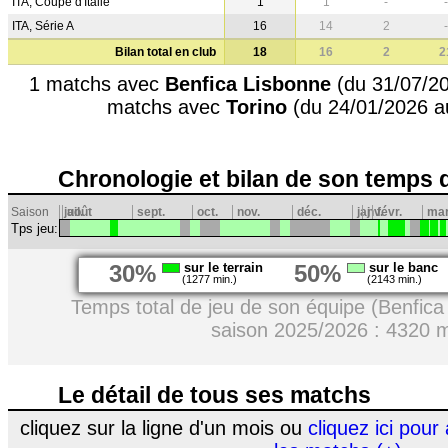
ITA, Coupe d'Italie
1
1
-
-
ITA, Série A
16
14
2
-
Bilan total en club
18
16
2
2
1 matchs avec
Benfica Lisbonne
(du 31/07/20
matchs avec
Torino
(du 24/01/2026 a
Chronologie et bilan de son temps 
Saison
juil.
août
sept.
oct.
nov.
déc.
janv.
j
févr.
ma
Tps jeu:
30%
sur le terrain
50%
sur le banc
(1277 min.)
(2143 min.)
Temps total de jeu de son équipe (Benfic
saison 2025/2026 : 4320 
Le détail de tous ses matchs
cliquez sur la ligne d'un mois ou
cliquez ici pour 