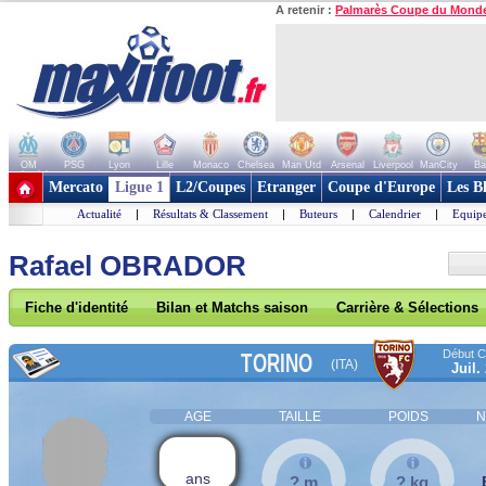
A retenir :
Palmarès Coupe du Mond
OM
PSG
Lyon
Lille
Monaco
Chelsea
Man Utd
Arsenal
Liverpool
ManCity
Ba
+ de clubs
Mercato
Ligue 1
L2/Coupes
Etranger
Coupe d'Europe
Les B
Actualité
|
Résultats & Classement
|
Buteurs
|
Calendrier
|
Equipe
Rafael OBRADOR
Fiche d'identité
Bilan et Matchs saison
Carrière & Sélections
Début Co
TORINO
(ITA)
Juil.
AGE
TAILLE
POIDS
N
ans
? m
? kg