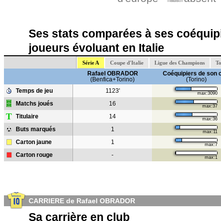
abs.
Ses stats comparées à ses coéquipi
joueurs évoluant en Italie
Série A
Coupe d'Italie
Ligue des Champions
To
Rafael OBRADOR
Coéquipiers de son 
(Benfica+Torino)
(Torino)
Temps de jeu
1123'
max:3090
Matchs joués
16
max:37
T
Titulaire
14
max:36
Buts marqués
1
max:11
Carton jaune
1
max:7
Carton rouge
-
max:1
CARRIERE de Rafael OBRADOR
Sa carrière en club