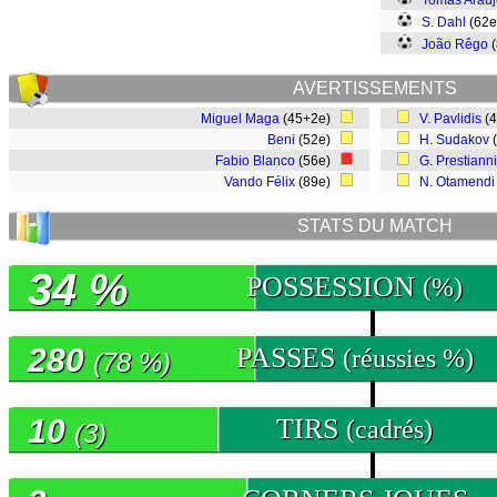
Tomás Araúj
S. Dahl
(62
João Rêgo
(
AVERTISSEMENTS
Miguel Maga
(45+2e)
V. Pavlidis
(
Beni
(52e)
H. Sudakov
Fabio Blanco
(56e)
G. Prestianni
Vando Félix
(89e)
N. Otamendi
STATS DU MATCH
34 %
POSSESSION
(%)
280
PASSES
(réussies %)
(78 %)
10
TIRS
(cadrés)
(3)