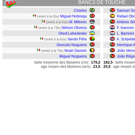
BANCS DE TOUCHE
Charles
Samuel So
Miguel Nobrega
Rafael Obr
(entré à la 61e)
M. Mitrovic
António Sil
(entré à la 61e)
Nélson Oliveira
F. Ivanovic
(entré à la 73e)
Orest Lebedenko
L. Barreiro
Vando Félix
A. Schjeld
(entré à la 62e)
Goncalo Nogueira
Henrique A
Noah Saviolo
João Velo
(entré à la 79e)
Miguel Nogueira
João Rêgo
taille moyenne des titulaires (cm) :
179,2
182,5
: taille moye
age moyen des titulaires (ans) :
23,5
25,5
: age moyen de