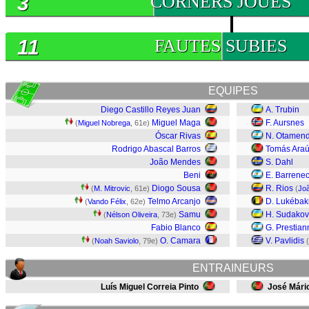
3
CORNERS JOUES
11
FAUTES SUBIES
EQUIPES
Diego Castillo Reyes Juan
A. Trubin
Miguel Maga
F. Aursnes
(
Miguel Nobrega
, 61e)
Óscar Rivas
N. Otamend
Rodrigo Abascal Barros
Tomás Araú
João Mendes
S. Dahl
Beni
E. Barrene
Diogo Sousa
R. Rios
(
M. Mitrovic
, 61e)
(
Jo
Telmo Arcanjo
D. Lukébak
(
Vando Félix
, 62e)
Samu
H. Sudakov
(
Nélson Oliveira
, 73e)
Fabio Blanco
G. Prestian
O. Camara
V. Pavlidis
(
Noah Saviolo
, 79e)
(
ENTRAINEURS
Luís Miguel Correia Pinto
José Mário