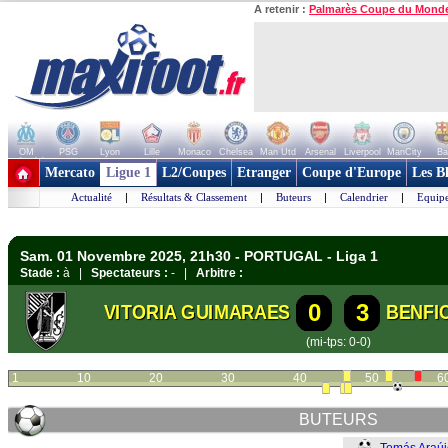
A retenir :
Palmarès Coupe du Mond
OM
PSG
Lyon
Lille
Monaco
Chelsea
Man Utd
Arsenal
Liverpool
ManCity
Ba
+ de clubs
Mercato
Ligue 1
L2/Coupes
Etranger
Coupe d'Europe
Les B
Actualité
|
Résultats & Classement
|
Buteurs
|
Calendrier
|
Equipe
Sam. 01 Novembre 2025, 21h30 - PORTUGAL - Liga 1
Stade :
à |
Spectateurs :
- |
Arbitre :
0
3
VITORIA GUIMARAES
BENFI
(mi-tps: 0-0)
1
10
20
30
40
50
6
BUTEURS