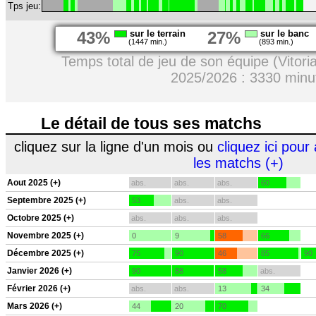
Tps jeu:
43%
sur le terrain
27%
sur le banc
(1447 min.)
(893 min.)
Temps total de jeu de son équipe (Vitor
2025/2026 : 3330 minu
Le détail de tous ses matchs
cliquez sur la ligne d'un mois ou
cliquez ici pour 
les matchs (+)
Aout 2025 (+)
abs.
abs.
abs.
60
Septembre 2025 (+)
53
abs.
abs.
Octobre 2025 (+)
abs.
abs.
abs.
Novembre 2025 (+)
0
9
58
66
Décembre 2025 (+)
75
90
46
85
90
Janvier 2026 (+)
90
88
58
abs.
Février 2026 (+)
abs.
abs.
13
34
Mars 2026 (+)
44
20
70