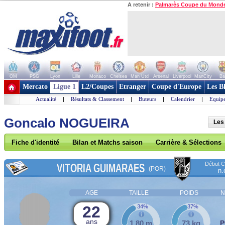
A retenir :
Palmarès Coupe du Mond
OM
PSG
Lyon
Lille
Monaco
Chelsea
Man Utd
Arsenal
Liverpool
ManCity
Ba
+ de clubs
Mercato
Ligue 1
L2/Coupes
Etranger
Coupe d'Europe
Les B
Actualité
|
Résultats & Classement
|
Buteurs
|
Calendrier
|
Equipe
Goncalo NOGUEIRA
Les
Fiche d'identité
Bilan et Matchs saison
Carrière & Sélections
Début Co
VITORIA GUIMARAES
(POR)
n.
AGE
TAILLE
POIDS
N
22
34%
37%
ans
1,80 m
73 kg
P