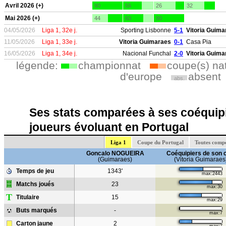
Avril 2026 (+)
90
56
26
32
Mai 2026 (+)
44
60
90
04/05/2026
Liga 1, 32e j.
Sporting Lisbonne
5-1
Vitoria Guima
11/05/2026
Liga 1, 33e j.
Vitoria Guimaraes
0-1
Casa Pia
16/05/2026
Liga 1, 34e j.
Nacional Funchal
2-0
Vitoria Guima
légende:
championnat
coupe(s) na
d'europe
absent
abs.
Ses stats comparées à ses coéquipi
joueurs évoluant en Portugal
Liga 1
Coupe du Portugal
Toutes compé
Goncalo NOGUEIRA
Coéquipiers de son 
(Guimaraes)
(Vitoria Guimaraes
Temps de jeu
1343'
max:2443
Matchs joués
23
max:30
T
Titulaire
15
max:29
Buts marqués
-
max:7
Carton jaune
2