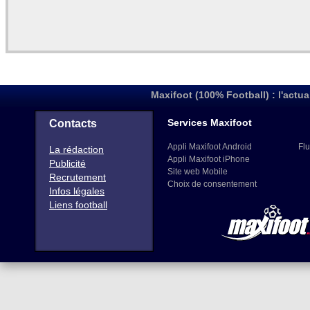
Maxifoot (100% Football) : l'actua
Services Maxifoot
Contacts
Appli Maxifoot Android
Flu
La rédaction
Appli Maxifoot iPhone
Publicité
Site web Mobile
Recrutement
Choix de consentement
Infos légales
Liens football