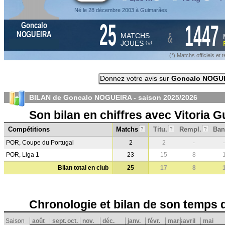
Né le 28 décembre 2003 à Guimarães
25
1447
Goncalo
&
NOGUEIRA
MATCHS
JOUES
*
(
)
(*) Matchs officiels e
Donnez votre avis sur
Goncalo NOGU
BILAN de Goncalo NOGUEIRA - saison
2025/2026
Son bilan en chiffres avec Vitoria 
Compétitions
Matchs
Titu.
Rempl.
Ban
?
?
?
POR, Coupe du Portugal
2
2
-
-
POR, Liga 1
23
15
8
Bilan total en club
25
17
8
Chronologie et bilan de son temps 
Saison
août
sept.
oct.
nov.
déc.
janv.
févr.
mars
avril
mai