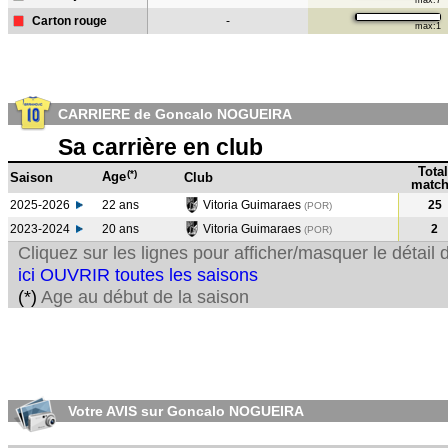
max:7
Carton rouge
-
max:1
CARRIERE de Goncalo NOGUEIRA
Sa carrière en club
Total
(*)
Age
Saison
Club
match
2025-2026
22 ans
Vitoria Guimaraes
25
(POR)
2023-2024
20 ans
Vitoria Guimaraes
2
(POR
)
Cliquez sur les lignes pour afficher/masquer le détai
ici OUVRIR toutes les saisons
(*)
Age au début de la saison
Votre AVIS sur Goncalo NOGUEIRA