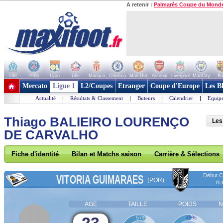
A retenir :
Palmarès Coupe du Mond
OM
PSG
Lyon
Lille
Monaco
Chelsea
Man Utd
Arsenal
Liverpool
ManCity
Ba
+ de clubs
Mercato
Ligue 1
L2/Coupes
Etranger
Coupe d'Europe
Les B
Actualité
|
Résultats & Classement
|
Buteurs
|
Calendrier
|
Equipe
Thiago BALIEIRO LOURENÇO
Les
DE CARVALHO
Fiche d'identité
Bilan et Matchs saison
Carrière & Sélections
Début Co
VITORIA GUIMARAES
(POR)
n.
AGE
TAILLE
POIDS
N
57%
49%